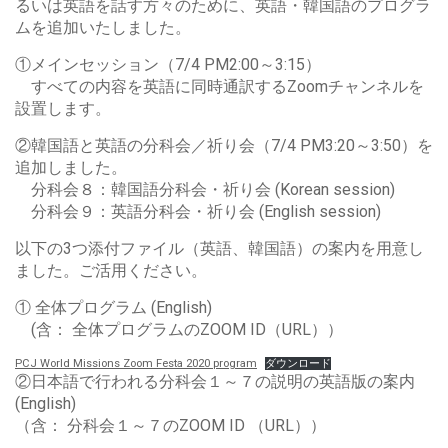
るいは英語を話す方々のために、英語・韓国語のプログラ
ムを追加いたしました。
①メインセッション（7/4 PM2:00～3:15）
すべての内容を英語に同時通訳するZoomチャンネルを
設置します。
②韓国語と英語の分科会／祈り会（7/4 PM3:20～3:50）を
追加しました。
分科会８：韓国語分科会・祈り会 (Korean session)
分科会９：英語分科会・祈り会 (English session)
以下の3つ添付ファイル（英語、韓国語）の案内を用意し
ました。ご活用ください。
① 全体プログラム (English)
(含： 全体プログラムのZOOM ID（URL））
PCJ World Missions Zoom Festa 2020 program
ダウンロード
②日本語で行われる分科会１～７の説明の英語版の案内
(English)
（含： 分科会１～７のZOOM ID （URL））