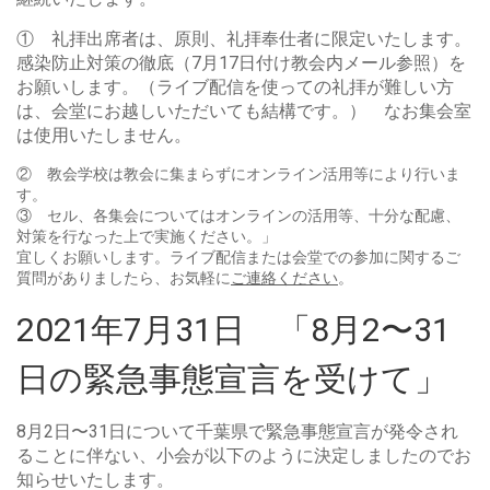
① 礼拝出席者は、原則、礼拝奉仕者に限定いたします。
感染防止対策の徹底（7
月
17日付け教会内メール参照）を
お願いします。（ライブ配信を使っての礼拝が難しい方
は、会堂にお越しいただいても結構です。） なお集会室
は使用いたしません。
② 教会学校は教会に集まらずにオンライン活用等により行いま
す。
③ セル、各集会についてはオンラインの活用等、十分な配慮、
対策を行なった上で実施ください。」
宜しくお願いします。ライブ配信または会堂での参加に関するご
質問がありましたら、お気軽に
ご連絡ください
。
2021年7月31日 「8月2〜31
日の緊急事態宣言を受けて」
8月2日〜31日について千葉県で緊急事態宣言が発令され
ることに伴ない、小会が以下のように決定しましたのでお
知らせいたします。