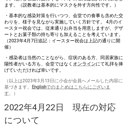
ます。（
説教者は基本的にマスクを外す方向性です。）
・基本的な
感染
対策
を行いつつ、会堂での食事も含めた交
わりを、
様子を見ながら実施していく方針です。 4月のイ
ースター祝会では、従来通りお弁当を用意しますが、
デザ
ートとお菓子類の持ち寄りも加えることを考えています。
（2023年4月7日追記：イースター祝会は上記の通りに開
催）
・感染
者は当然のことながら、症状のある方、
同居家族に
陽性者がいる方も、
会堂ではなく
オンライン
にて礼拝を捧
げていただければ幸いです。
（以上は2023年3月13日に小会が会員へメールした内容に
基づきます。
English
でのまとめはこちらにございま
す
。）
2022年4月22日 現在の対応
について