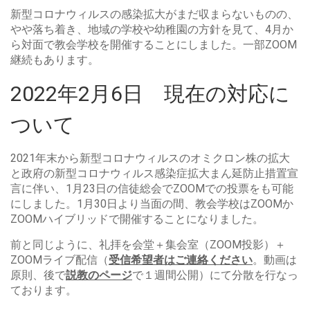
新型コロナウィルスの感染拡大がまだ収まらないものの、
やや落ち着き、地域の学校や幼稚園の方針を見て、4月か
ら対面で教会学校を開催することにしました。一部ZOOM
継続もあります。
2022年2月6日 現在の対応に
ついて
2021年末から新型コロナウィルスのオミクロン株の拡大
と政府の新型コロナウィルス感染症拡大まん延防止措置宣
言に伴い、1月23日の信徒総会でZOOMでの投票をも可能
にしました。1月30日より当面の間、教会学校はZOOMか
ZOOMハイブリッドで開催することになりました。
前と同じように、礼拝を会堂＋集会室（ZOOM投影）＋
ZOOMライブ配信（
受信希望者はご連絡ください
。動画は
原則、後で
説教のページ
で１週間公開）にて分散を行なっ
ております。