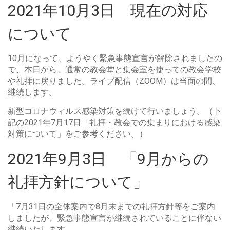
2021年10月3日 現在の対応
について
10月になって、ようやく
緊急
事態
宣言
が
解除
されましたの
で、本日から、通常の教会堂と集会室を使っての教会学校
や礼拝に戻りました。ライブ配信（ZOOM）は当面の間、
継続します。
新型コロナウィルス感染対策を続けて行いましょう。（下
記の2021年7月17日「礼拝・教会での集まりにおける感染
対策について」をご参考ください。）
2021年9月3日 「9月からの
礼拝方針について」
「7
月
31日の全体案内で8
月
末までの礼拝方針等をご案内
しました
が、
緊急
事態
宣言が継続されていることに伴ない
継続いたします。