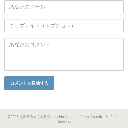
©2026 海浜幕張めぐみ教会 – Kaihin Makuhari Grace Church。All Rights
Reserved