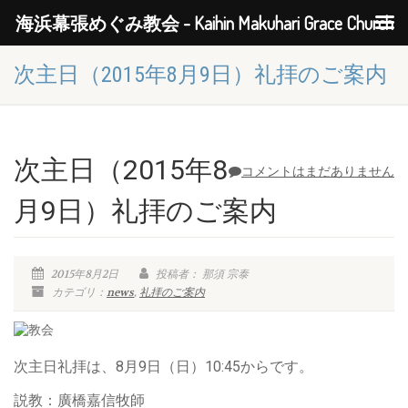
海浜幕張めぐみ教会 - Kaihin Makuhari Grace Church
次主日（2015年8月9日）礼拝のご案内
次主日（2015年8
コメントはまだありません
月9日）礼拝のご案内
2015年8月2日
投稿者： 那須 宗泰
カテゴリ：
news
,
礼拝のご案内
次主日礼拝は、8月9日（日）10:45からです。
説教：廣橋嘉信牧師