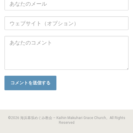
©2026 海浜幕張めぐみ教会 – Kaihin Makuhari Grace Church。All Rights
Reserved