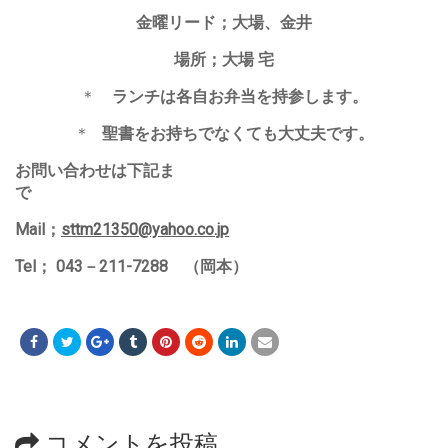
金曜リード；大場、金井
場所；大場 宅
＊
ランチは各自お弁当を持参します。
＊
聖書をお持ちでなくても大丈夫です。
お問い合わせは下記ま
で
Mail
；
sttm21350@yahoo.co.jp
Tel
；
043
－
211-7288
（岡本）
コメントを投稿