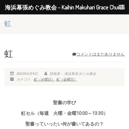
海浜幕張めぐみ教会 - Kaihin Makuhari Grace Church
虹
虹
コメントはまだありません
2012年6月9日
投稿者： 海浜幕張 めぐみ教会
カテゴリ：
虹（火曜日）
,
虹（金曜日）
聖書の学び
虹セル（毎週 火曜・金曜10:00～13:30）
聖書っていったい何が書いてあるの？