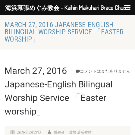
海浜幕張めぐみ教会 - Kaihin Makuhari Grace Church
MARCH 27, 2016 JAPANESE-ENGLISH
BILINGUAL WORSHIP SERVICE 「EASTER
WORSHIP」
March 27, 2016
コメントはまだありません
Japanese-English Bilingual
Worship Service 「Easter
worship」
2016年3月27日
投稿者： 廣橋 嘉信牧師