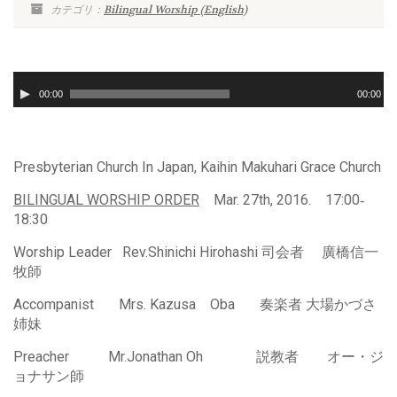
カテゴリ：
Bilingual Worship (English)
音
声
00:00
00:00
プ
レ
ー
ヤ
Presbyterian Church In Japan, Kaihin Makuhari Grace Church
ー
BILINGUAL WORSHIP ORDER
Mar. 27th, 2016. 17:00‐
18:30
Worship Leader Rev.Shinichi Hirohashi 司会者 廣橋信一
牧師
Accompanist Mrs. Kazusa Oba 奏楽者 大場かづさ
姉妹
Preacher Mr.Jonathan Oh
説教者 オー・ジ
ョナサン師