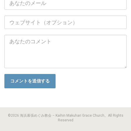
©2026 海浜幕張めぐみ教会 – Kaihin Makuhari Grace Church。All Rights
Reserved