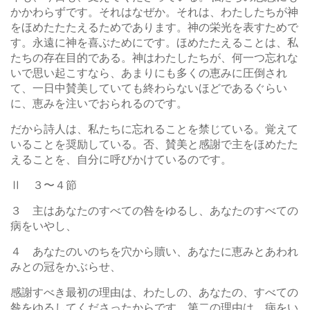
かかわらずです。それはなぜか。それは、わたしたちが神
をほめたたたえるためであります。神の栄光を表すためで
す。永遠に神を喜ぶためにです。ほめたたえることは、私
たちの存在目的である。神はわたしたちが、何一つ忘れな
いで思い起こすなら、あまりにも多くの恵みに圧倒され
て、一日中賛美していても終わらないほどであるぐらい
に、恵みを注いでおられるのです。
だから詩人は、私たちに忘れることを禁じている。覚えて
いることを奨励している。否、賛美と感謝で主をほめたた
えることを、自分に呼びかけているのです。
Ⅱ ３〜４節
３ 主はあなたのすべての咎をゆるし、あなたのすべての
病をいやし、
４ あなたのいのちを穴から贖い、あなたに恵みとあわれ
みとの冠をかぶらせ、
感謝すべき最初の理由は、わたしの、あなたの、すべての
咎をゆるしてくださったからです。第二の理由は、病をい