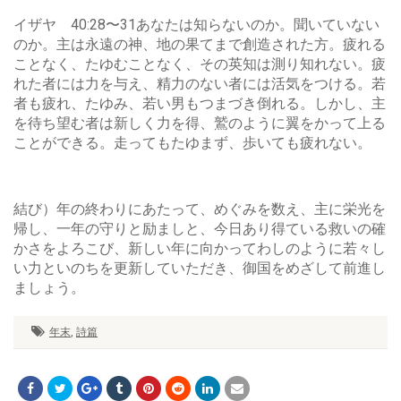
イザヤ 40:28〜31あなたは知らないのか。聞いていない
のか。主は永遠の神、地の果てまで創造された方。疲れる
ことなく、たゆむことなく、その英知は測り知れない。疲
れた者には力を与え、精力のない者には活気をつける。若
者も疲れ、たゆみ、若い男もつまづき倒れる。しかし、主
を待ち望む者は新しく力を得、鷲のように翼をかって上る
ことができる。走ってもたゆまず、歩いても疲れない。
結び）年の終わりにあたって、めぐみを数え、主に栄光を
帰し、一年の守りと励ましと、今日あり得ている救いの確
かさをよろこび、新しい年に向かってわしのように若々し
い力といのちを更新していただき、御国をめざして前進し
ましょう。
年末
,
詩篇