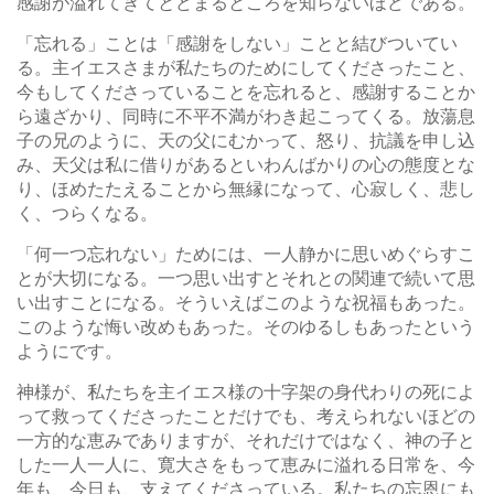
感謝が溢れてきてとどまるところを知らないほどである。
「忘れる」ことは「感謝をしない」ことと結びついてい
る。主イエスさまが私たちのためにしてくださったこと、
今もしてくださっていることを忘れると、感謝することか
ら遠ざかり、同時に不平不満がわき起こってくる。放蕩息
子の兄のように、天の父にむかって、怒り、抗議を申し込
み、天父は私に借りがあるといわんばかりの心の態度とな
り、ほめたたえることから無縁になって、心寂しく、悲し
く、つらくなる。
「何一つ忘れない」ためには、一人静かに思いめぐらすこ
とが大切になる。一つ思い出すとそれとの関連で続いて思
い出すことになる。そういえばこのような祝福もあった。
このような悔い改めもあった。そのゆるしもあったという
ようにです。
神様が、私たちを主イエス様の十字架の身代わりの死によ
って救ってくださったことだけでも、考えられないほどの
一方的な恵みでありますが、それだけではなく、神の子と
した一人一人に、寛大さをもって恵みに溢れる日常を、今
年も、今日も、支えてくださっている。私たちの忘恩にも