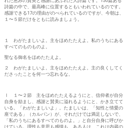
れた恵みの賛美と感謝にあふれた大詩篇です。150篇ある
詩篇の中で、最高峰に位置するともいわれているのです。
感謝できる17の理由がのべられているのですが、今朝は、
１〜５節だけをともに読みましょう。
１ わがたましいよ。主をほめたたえよ。私のうちにある
すべてのものものよ。
聖なる御名をほめたたえよ。
２ わがたましいよ。主をほめたたえよ。主の良くしてく
ださったことを何一つ忘れるな。
Ⅰ １〜２節 主をほめたたえるようにと、信仰者が自分
自身を励まし、感謝と賛美に溢れるようにと、かき立てて
いる。「わがたましいよ」。たましいは、「知性と情愛の
座である」（カルバン）が、それだけでは満足しないで、
「私のうちにあるすべてのものよ。」と自分自身に呼びか
けている。理性も意思も感情も、ある人は、これは内蔵の