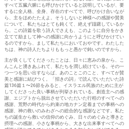
すべて五臓六腑にも呼びかけていると説明しているが、要
するに全人格、全身、存在のすべてで、呼びかけ合いなが
ら、主をほめたたえよ。そうしないと神様への感謝や賛美
について、私たちはとても鈍くて、絶えず躊躇しているか
ら。この詩篇を歌う詩人でさえも、このように自分をかき
立てて励まして神への感謝に向かうようにと呼びかけてい
るのですから、まして私たちにおいておやです。わたした
ちは、神の詩人たちよりももっと愚かで鈍いのですから。
主が良くしてくださったことは、日々に恵みの泉から、こ
んこんと湧きあふれて、私たちを潤し続けている。その一
つ一つを思い出すならば、あのことこのこと、すべてが賛
美と感謝に結びつく。「招きの詞」で読んでいただいた詩
篇136篇１〜26節をみると、イスラエル民族のために主が
してくださった良い事柄が列挙されている。創造主への感
謝、エジプトから脱出させていただいた行程のすべてへの
感謝、荒野の時代から約束の地カナン定着までの事柄への
感謝、神の救いのみわざへの総合的な感謝などです。私た
ちの誕生から救いの信仰のめぐみ、日々のめぐみと導きと
摂理への感謝、小さな事柄から、大きな出来事すべてへの