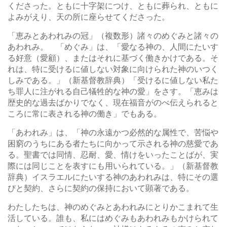
くださった。ともに十字架につけ、ともに葬られ、ともに
よみがえり、天の所に座らせてくださった。
「恵みとあわれみの冠」（複数形）諸々のめぐみと諸々の
あわれみ。 「めぐみ」は、「愛なる神の、人間にたいす
る好意（愛顧）、またはそれに基づく働きかけである。そ
れは、特に受けるに値しない対象に向けられた神のいつく
しみである。」（新基督教辞典）「受けるに値しない私た
ち罪人に注がれる自己犠牲的な神の愛」をさす。「恵みは
歴史的な過去ばかりでなく、現在福音がのべ伝えられると
ころに常に表される神の働き」でもある。
「あわれみ」は、「神の永遠かつ必然的な属性で、苦悩や
困窮のうちにある者たちに向かって示される神の慈愛であ
る。聖書では同情、忍耐、愛、情けをいったことばが、実
際には同じことを表すにも用いられている。」（新基督教
辞典）イスラエルにたいする神のあわれみは、特にその選
びと契約、さらに契約の保持において顕著である。
わたしたちは、神のめぐみとあわれみにとりかこまれて生
活している。誰も、私にはめぐみもあわれみもかけられて