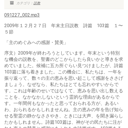
カテゴリ：
説教
091227_002.mp3
2009年１２月２７日 年末主日説教 詩篇 103篇 １〜
５節
「主のめぐみへの感謝・賛美」
序文）2009年が終わろうとしています。年末という特別
な機会の説教を、聖書のどこからしたら良いかと導きを求
めていました。候補に五カ所ぐらい見つけましたが、詩篇
103篇に落ち着きました。この機会に、私たちは、一年を
振り返って、数々の主の恵みを思い起こして感謝をささげ
ましょう。なぜなら、私たちはとても忘れやすいからで
す。これは年齢のせいではなくて、恵みを思い出し数える
ことを、なかなか,しないという霊的な理由があるからで
す。一年間何もなかったと思っておられる方が、あるい
わ、おられるかもしれませんね。主の恵みの年を告げ知ら
せる聖霊の静かなささやき、ときには大声、を聞き漏らし
たかもしれません。詩篇103篇は、神がその民たちに注が