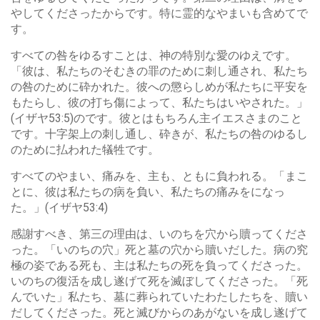
やしてくださったからです。特に霊的なやまいも含めてで
す。
すべての咎をゆるすことは、神の特別な愛のゆえです。
「彼は、私たちのそむきの罪のために刺し通され、私たち
の咎のために砕かれた。彼への懲らしめが私たちに平安を
もたらし、彼の打ち傷によって、私たちはいやされた。」
(イザヤ53:5)のです。彼とはもちろん主イエスさまのこと
です。十字架上の刺し通し、砕きが、私たちの咎のゆるし
のために払われた犠牲です。
すべてのやまい、痛みを、主も、ともに負われる。「まこ
とに、彼は私たちの病を負い、私たちの痛みをになっ
た。」(イザヤ53:4)
感謝すべき、第三の理由は、いのちを穴から贖ってくださ
った。「いのちの穴」死と墓の穴から贖いだした。病の究
極の姿である死も、主は私たちの死を負ってくださった。
いのちの復活を成し遂げて死を滅ぼしてくださった。「死
んでいた」私たち、墓に葬られていたわたしたちを、贖い
だしてくださった。死と滅びからのあがないを成し遂げて