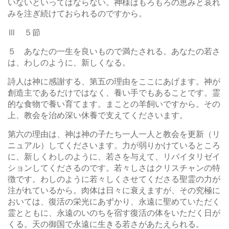
いないといってはならない。神様はもろもろの恵みと哀れ
みを注ぎ続けておられるのですから。
Ⅲ ５節
５ あなたの一生を良いもので満たされる。あなたの若さ
は、わしのように、新しくなる。
詩人は神に感謝する、第五の理由をここにあげます。神が
創造主であるだけではなく、養い手でもあることです。霊
的な食物で養い育てます。まことの羊飼いですから。その
上、教会を治め深い休養で支えてくださいます。
第六の理由は、神は神の子たち一人一人と教会を更新（リ
ニュアル）してくださいます。力が弱りかけているところ
に、新しくわしのように、若さを与えて、リバイタリゼイ
ションしてくださるのです。若々しさはクリスチャンの特
徴です。わしのように若々しくさせてくださる聖霊の力が
注がれているから。肉体は日々に衰えますが、その究極に
おいては、復活の栄光にあずかり、永遠に聖めていただく
霊とともに、永遠のいのちを宿す復活の体をいただく日が
くる。天の御国で永遠に生きる若さがあたえられる。