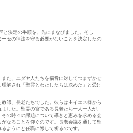
容と決定の手順を、先にまなびました。そし
モーセの律法を守る必要がないことを決定したの
、また、ユダヤ人たちを福音に対してつまずかせ
と理解され「聖霊とわたしたちは決めた」と受け
た教師、長老たちでした。彼らは主イエス様から
れました。聖霊の宮である長老たち一人一人が、
、その時々の課題について導きと恵みを求める会
ろがなることを仰ぐのです。長老会議を通して聖
れるようにと任職に際して祈るのです。