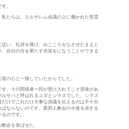
です。
。私たちは、エルサレム会議の上に働かれた聖霊
に従い、礼拝を捧げ、みこころをなさせたまえと
り、自分の分を果たす光栄をになうことができる
伝道の心と一致していたからでした。
です。その関係者一同が受け入れてこそ意味があ
バルサバと呼ばれるユダとシラスでした。シラス
書だけでこれだけ大事な決議を伝えるのは不十分
ればならないのです。異邦人教会の今後を決する
いるのです。
の教会を喜ばせた。