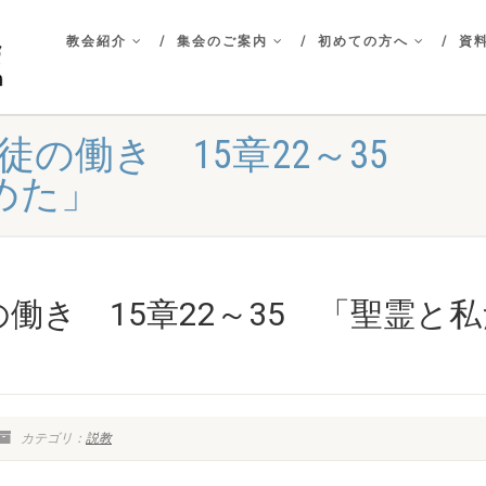
教会紹介
集会のご案内
初めての方へ
資料
使徒の働き 15章22～35
めた」
の働き 15章22～35 「聖霊と
カテゴリ：
説教