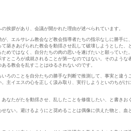
への挨拶があり、会議が開かれた理由が述べられています。
動が、エルサレム教会など教会指導者たちの指示なしに勝手に
って築きあげられた教会を動揺させ乱して破壊しようとした、
るためではなく、自分たちの肉の思いを遂げたいと願っていた
示すところが成就されることが第一なのではない。そのような
つある教会を乱すことはゆるされないのです。
ろいろのことを自分たちの勝手な判断で推測して、事実と違う
い。主イエスの心を正しく汲み取り、実行しようといのちがけ
、あなたがたを動揺させ、乱したことを修復したい、と書きお
わせない。避けるようにと奨めることは偶像に供えた物と、血