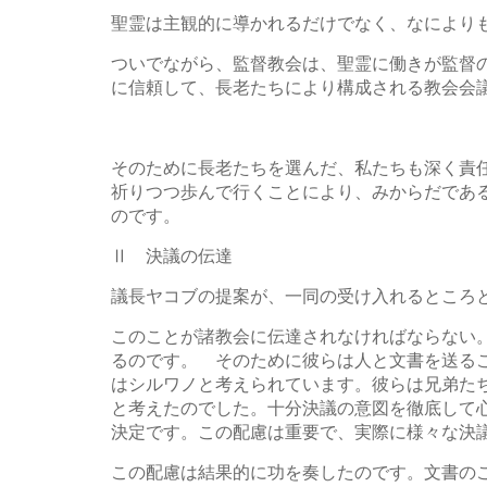
聖霊は主観的に導かれるだけでなく、なにより
ついでながら、監督教会は、聖霊に働きが監督
に信頼して、長老たちにより構成される教会会
そのために長老たちを選んだ、私たちも深く責
祈りつつ歩んで行くことにより、みからだであ
のです。
Ⅱ 決議の伝達
議長ヤコブの提案が、一同の受け入れるところ
このことが諸教会に伝達されなければならない
るのです。 そのために彼らは人と文書を送る
はシルワノと考えられています。彼らは兄弟た
と考えたのでした。十分決議の意図を徹底して
決定です。この配慮は重要で、実際に様々な決
この配慮は結果的に功を奏したのです。文書の