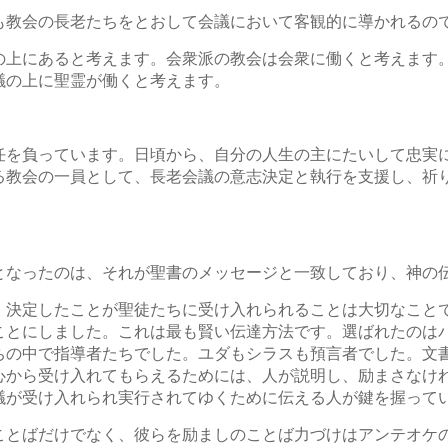
も教会の長老たちをとおして会議において客観的に導かれるの
の上にあると考えます。会衆派の教会は会衆に働くと考えます
議の上に聖霊が働くと考えます。
任を負っています。日頃から、自分の人生の主にたいして忠実
る教会の一員として、長老会議の意志決定と執行を支援し、祈
となったのは、それが聖書のメッセージと一致しており、神の
。決定したことが聖徒たちに受け入れられることは大切なこと
ことにしました。これは最も賢い伝達方法です。選ばれたのは
ちの中で指導者たちでした。ユダもシラスも預言者でした。文
心から受け入れてもらえるためには、人が説明し、励まさなけ
議が受け入れられ実行されてゆくために伝える人が鍵を握って
ことばだけでなく、彼らを励ましのことば力づけはアンテオケ