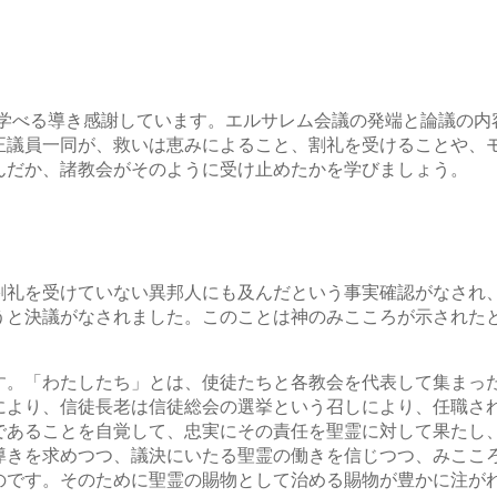
を学べる導き感謝しています。エルサレム会議の発端と論議の内
正議員一同が、救いは恵みによること、割礼を受けることや、
んだか、諸教会がそのように受け止めたかを学びましょう。
割礼を受けていない異邦人にも及んだという事実確認がなされ
うと決議がなされました。このことは神のみこころが示された
す。「わたしたち」とは、使徒たちと各教会を代表して集まっ
により、信徒長老は信徒総会の選挙という召しにより、任職さ
であることを自覚して、忠実にその責任を聖霊に対して果たし
導きを求めつつ、議決にいたる聖霊の働きを信じつつ、みここ
のです。そのために聖霊の賜物として治める賜物が豊かに注が