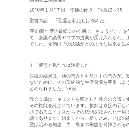
2010年１月1７日 使徒の働き 15章22～35
聖書の話 「聖霊と私たちは決めた」
序文)新年度信徒総会の今朝に、ちょうどここ
て、会議の議長ヤコブの提案が受け入れられ、
でした。今朝はその決議がどのような結果を生
Ⅰ「聖霊と私たちは決定した」
決議の結果は、神の恵みとキリストの恵みが、
ないために、その伝統的な生活習慣を尊重しよ
とめられました。28節。
教会会議は、キリストを頭とした教会の会議で
その権能を託されています。教師は直接の召し
頭である主イエスからその権能を託された一員
議であります。始まりから、祈りとみことばの
霊は治める知恵、力、導きの権能を発揮される