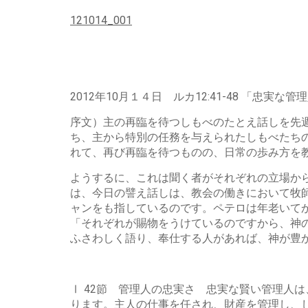
121014_001
2012年10月１４日 ルカ12:41-48 「忠実な
序文）主の再臨を待つしもべのたとえ話しを先
ち、主から特別の任務を与えられたしもべたち
れて、再び再臨を待つものの、日常の歩み方を
ようするに、これは聞く者がそれぞれの立場か
は、今日の譬え話しは、教会の働きにおいて牧
ャンをも指しているのです。ペテロは年老いてか
「それぞれが賜物をうけているのですから、神
ふさわしく語り、奉仕する人があれば、神が豊
Ⅰ 42節 管理人の忠実さ 忠実な賢い管理人
ります。主人の仕事を任され、財産を管理し、