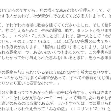
物をうけているのですから、神の様々な恵みの良い管理人として、
仕する人があれば、神が豊かにそなえてくださる力によって、
て、それぞれの地域に教会を建ててくださいました。そして信
す。神に仕えるために、生来の賜物、能力、タラントがありま
いる。」エペソ4：7このみことばによれば、誰一人として「わ
ません。そのようなことばは、しばしば恐れや怠慢の口実であ
かれる必要があります。「賜物」は使用することにより、はじ
られる賜物が一つ、あるいはいくつもあるのです。この事実を
にしたがって分け与えられた恵みを用いるときに、思うべき限
別の賜物を与えられている者はうぬぼれやすく尊大になりやす
一つのからだには多くの器官があって、すべての器官が同じ働
とりひとり互いに器官なのです。」
部分が集まってできあがった統一の中に存在する。それはさま
、互いにそれらが見事なハーモニーによって調和しあい規正し
て違いのあるのは当然であるが、しかもすべては一つに帰せら
れは用いられ仕え合って「みなの益」（Ⅰコリント12：7）