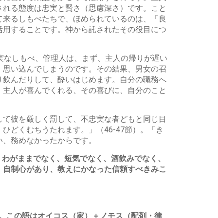
される態度は忠実と賢さ（思慮深さ）です。こと
て来るしもべたちで、ほめられているのは、「良
活用することです。神から託されたその役目につ
実なしもべ、管理人は、まず、主人の帰りが遅い
、思い込んでしまうのです。その結果、男女の召
り飲んだりして、酔いはじめます。自分の職務へ
、主人が喜んでくれる、その喜びに、自分のこと
して彼を厳しく罰して、不忠実な者どもと同じ目
どくむちうたれます。」（46-47節）。「き
い、務めなかったからです。
。わがままでなく、短気でなく、酒飲みでなく、
、自制心があり、教えにかなった信頼すべきみこ
です。この語はオイコス（家）＋ノモス（配剤・律