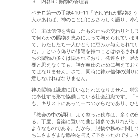
３ 内容B：賜物の管理者
ペテロ第一の手紙4:10−11「それぞれが賜
人があれば、神のことばにふさわしく語り、奉
① 主は信仰を告白したものたちの交わりとし
て何らかの賜物を恵みによって与えられていま
て、わたしたち一人ひとりに恵みが与えられて
だ。」という偽りの謙遜を持つことはゆるされ
ちの賜物の多くは隠されており、発達させ、磨
要と思えなくても、神が奉仕のために与えてお
てはなりません。さて、同時に神が信仰の測り
意しなければなりません。
神の賜物は謙虚に用いなければなりません。特
に奉仕する形で協働している社会組織です。「 
も、キリストにあって一つのからだであり、ひ
「教会の中の調和、よく整った秩序は、多くの
る。丁度、音楽に置いて曲は雑多でありながら
ようなものである。だから、賜物や務めに関し
ちにさまざまな賜物を与えて下さったのです。そ