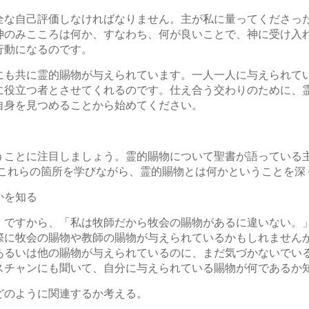
全な自己評価しなければなりません。主が私に量ってくださっ
神のみこころは何か、すなわち、何が良いことで、神に受け入
行動になるのです。
にも共に霊的賜物が与えられています。一人一人に与えられて
に役立つ者とさせてくれるのです。仕え合う交わりのために、
自身を見つめることから始めてください。
ことに注目しましょう。霊的賜物について聖書が語っている主要
1です。これらの箇所を学びながら、霊的賜物とは何かということを
かを知る
。ですから、「私は牧師だから牧会の賜物があるに違いない。
際に牧会の賜物や教師の賜物が与えられているかもしれません
あるいは他の賜物が与えられているのに、まだ気づかないでい
スチャンにも聞いて、自分に与えられている賜物が何であるか
どのように関連するか考える。