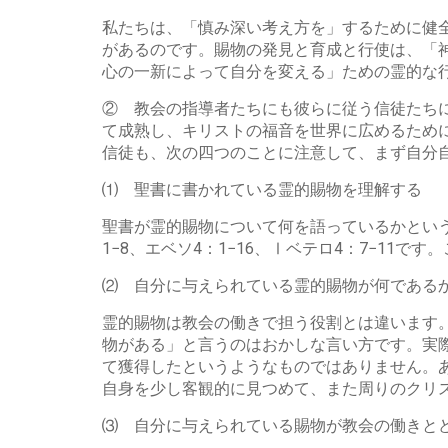
私たちは、「慎み深い考え方を」するために健
があるのです。賜物の発見と育成と行使は、「
心の一新によって自分を変える」ための霊的な
② 教会の指導者たちにも彼らに従う信徒たち
て成熟し、キリストの福音を世界に広めるため
信徒も、次の四つのことに注意して、まず自分
⑴ 聖書に書かれている霊的賜物を理解する
聖書が霊的賜物について何を語っているかという
1−8、エベソ4：1−16、Ⅰベテロ4：7−1
⑵ 自分に与えられている霊的賜物が何である
霊的賜物は教会の働きで担う役割とは違います
物がある」と言うのはおかしな言い方です。実
て獲得したというようなものではありません。
自身を少し客観的に見つめて、また周りのクリ
⑶ 自分に与えられている賜物が教会の働きと