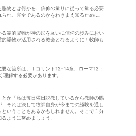
た賜物とは何かを、信仰の量りに従って量る必要
れられ、完全であるのかをわきまえ知るために、
いる霊的賜物が神の民を互いに信仰の歩みにおい
霊的賜物が活用される教会となるように！牧師も
な箇所は、Ⅰコリント12−14章、ローマ12：
深く理解する必要があります。
」とか「私は毎日曜日説教しているから教師の賜
が、それは決して牧師自身が今までの経験を通し
るということもあるかもしれません。そこで自分
知るように努めましょう。