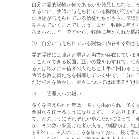
自分の霊的賜物が何であるかを発見したなら、
するのに、牧師に与えられている賜物が何かに
の賜物が与えられている信徒たちがさらに伝道
を学んでいくことでしょう。また、牧師に与え
考えられます。ですから、牧師に与えられた賜
⑷ 自分に与えられている賜物に内在する強さ
霊的賜物には強さと弱さと両方が存在していま
うことができる反面、互いの愛をわすれて、使
る人は確かに未信者の人たちと上手に関わるこ
牧師も教会員たちを指導していく中で、自分に
だけ強さを活かし、弱さについては出来るだけ
Ⅲ 管理人への報い
多くを与えられた者は、多くを求められ、多く
全財産を任せるようになります。」とあります
て、どのようにそれぞれが歩んだかに従って、
が、その救いを受けた者が入る、御国では、地
ト9:24）。主人のこころを知っており、長く