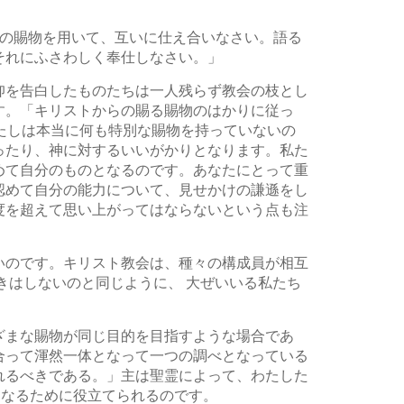
その賜物を用いて、互いに仕え合いなさい。語る
それにふさわしく奉仕しなさい。」
仰を告白したものたちは一人残らず教会の枝とし
す。「キリストからの賜る賜物のはかりに従っ
たしは本当に何も特別な賜物を持っていないの
ったり、神に対するいいがかりとなります。私た
めて自分のものとなるのです。あなたにとって重
認めて自分の能力について、見せかけの謙遜をし
度を超えて思い上がってはならないという点も注
いのです。キリスト教会は、種々の構成員が相互
きはしないのと同じように、 大ぜいいる私たち
ざまな賜物が同じ目的を目指すような場合であ
合って渾然一体となって一つの調べとなっている
れるべきである。」主は聖霊によって、わたした
となるために役立てられるのです。