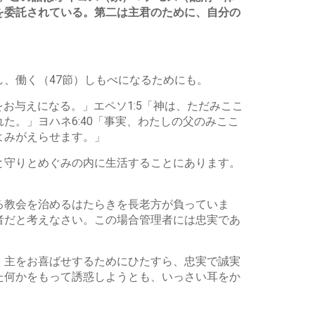
を委託されている。第二は主君のために、自分の
、働く（47節）しもべになるためにも。
をお与えになる。」エペソ1:5「神は、ただみここ
。」ヨハネ6:40「事実、わたしの父のみここ
よみがえらせます。」
と守りとめぐみの内に生活することにあります。
る教会を治めるはたらきを長老方が負っていま
者だと考えなさい。この場合管理者には忠実であ
、主をお喜ばせするためにひたすら、忠実で誠実
た何かをもって誘惑しようとも、いっさい耳をか