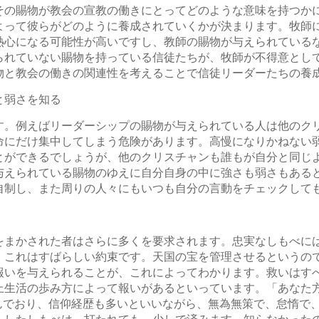
その賜物が教会の宣教の働きにとってどのような意味を持つか
よって彼らがどのように養成されていくかが決まります。牧師
熱心になる可能性が高いですし、教師の賜物が与えられている
られていない賜物を持っている信徒たちが、牧師が不得意とし
物と教会の働きの関連性を考えることで信徒リーダーたちの養
と弱さを知る
す。例えばリーダーシップの賜物が与えられている人は他のク
命にだけ集中してしまう危険があります。高慢になりかねない
とができるでしょうが、他のクリスチャンも誰もが自分と同じ
与えられている賜物のゆえに自分自身の中に強さも弱さもある
自制し、また周りの人々にもいつも自分の言動をチェックして
をまかされた者はさらに多くを要求されます。忠実なしもべには
。これはすばらしい約束です。天国の宝を管理させるというの
報いを与えられることが、これによってわかります。救いはす
上生活の歩み方によって報いがあるといっています。「あなた
学んでおり、信仰経歴も多いといいながら、無為無策で、怠惰で