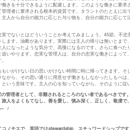
が働きを十分できるように配慮します。このような働きに要求
て管理者に要求される根本的資質です。タラントのたとえに出
、主人から自分の能力に応じた与り物を、自分の能力に応じて
。
忠実でないとはどういうことか考えてみましょう。45節。不忠
さします。油断があります。実際には主人の帰りは無いとまで
主人になったような気分で、高慢になるのです。さらに食べた
と追いやります。忠実な管理人は、自分の忠実な働きによって
す。
おもいがけない日の思いがけない時間に時に帰ってきます。そ
ながら、その思い通りに用意せず働きもしなかったしもべは、ひ
」という意味です。主人の心を知っていながら、そのように従
の家の管理者として、非難されるところのない者であるべきです
、旅人をよくもてなし、善を愛し、慎み深く、正しく、敬虔で
ん。」
ノモスで、英語ではstewardship スチュワードシップ