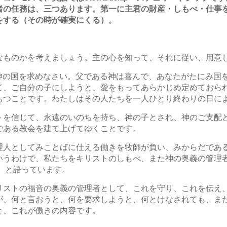
者の任務は、三つあります。第一に主君の財産・しもべ・仕事
をする（その時が確実にくる）。
なものかを考えましょう。主の心を知って、それに従い、用意し
2「神の国を求めなさい。父である神は喜んで、あなたがたにみ国
、ご自分の子にしようと、愛をもってあらかじめ定めておられた
もつことです。わたしはその人たちを一人ひとり終わりの日に
トを信じて、永遠のいのちを持ち、神の子とされ、神のご支配
である教会を建て上げてゆくことです。
理人としてみことばに仕える働きを牧師が負い、みからだであ
いうわけで、私たちをキリストのしもべ、また神の奥義の管理
2）と語っています。
リストの福音の奥義の管理者として、これを守り、これを伝え
が、何と言おうと、何を要求しようと、何とけなされても、ま
と、これが働きの内容です。