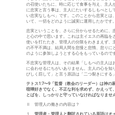
の召使いたちに、時に応じて食事を与え、主人
に忠実と言う事は、主人にたいするしもべとし
い忠実なしもべ」です。このことから忠実とは
いて、一切をどのように誠実に運用したかです
忠実ということを、さらに分からせるために、
と心の中で思います。これは主イエスの再臨を
使いを打たたき、管理人の分限をわきまえず、
の不平不満は、結局人間を怠慢と怠惰、怠りに
のように参加しようとする心をもっているので
不忠実な管理人は、その結果「しもべの主人は
に会わせるにちがいありません。主人の心を知り
びしく罰して」と言う原語は「二つ裂きにする
テトス1:7〜9「監督（教会のリーダー）は神
喧嘩好きでなく、不正な利を求めず、かえって
とばを、しっかりと守っていなければなりませ
Ⅱ 管理人の働きの内容は？
１
管理者・管理人と翻訳されている原語はオイコ