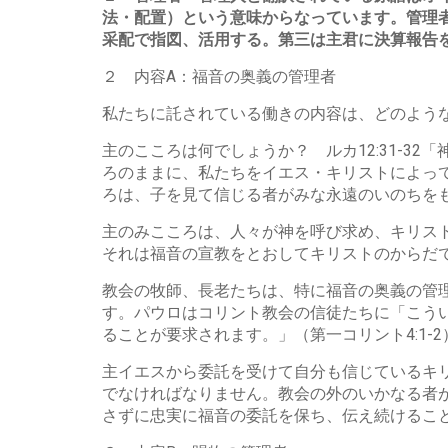
法・配置）という意味からなっています。管理
采配で指図、活用する。第三は主君に決算報告
２ 内容A：福音の奥義の管理者
私たちに託されている働きの内容は、どのよう
主のこころは何でしょうか？ ルカ12:31-3
ろのままに、私たちをイエス・キリストによって
ろは、子を見て信じる者がみな永遠のいのちを
主のみこころは、人々が神を呼び求め、キリス
それは福音の宣教をとおしてキリストのからだ
教会の牧師、長老たちは、特に福音の奥義の管
す。パウロはコリント教会の信徒たちに「こう
ることが要求されます。」（第一コリント4:1-
主イエスから委託を受けて自分も信じているキ
でなければなりません。教会の外のいかなる者
さずに忠実に福音の委託を保ち、伝え続けるこ