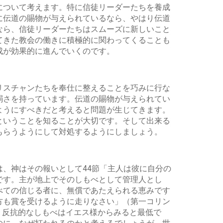
について考えます。特に信徒リーダーたちを養成
に伝道の賜物が与えられているなら、やはり伝道
なら、信徒リーダーたちはスムーズに新しいこと
てきた教会の働きに積極的に関わってくることも
成が効果的に進んでいくのです。
リスチャンたちを奉仕に整えることを巧みに行な
弱さを持っています。伝道の賜物が与えられてい
ようにすべきだと考えると問題が生じてきます。
ということを知ることが大切です。そして出来る
もらうようにして対処するようにしましょう。
、神はその報いとして44節「主人は彼に自分の
です。主が地上でそのしもべとして管理人とし
べての信じる者に、無償であたえられる恵みです
方も賞を受けるように走りなさい」（第一コリン
、反抗的なしもべはイエス様からみると最低で