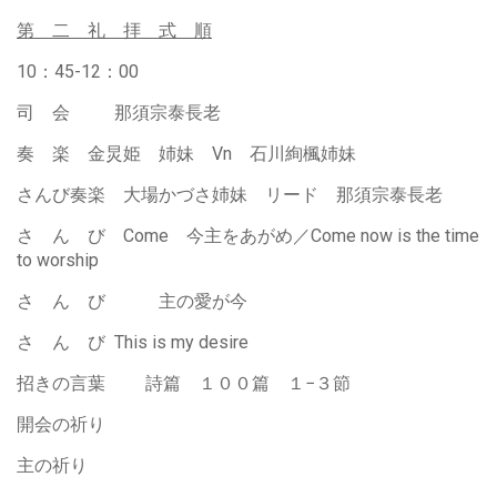
第 二
礼 拝 式 順
10：45-12：00
司 会 那須宗泰長老
奏 楽 金炅姫 姉妹 Vn 石川絢楓姉妹
さんび奏楽 大場かづさ姉妹 リード 那須宗泰長老
さ ん び Come 今主をあがめ／Come now is the time
to worship
さ ん び 主の愛が今
さ ん び This is my desire
招きの言葉 詩篇 １００篇 １−３節
開会の祈り
主の祈り