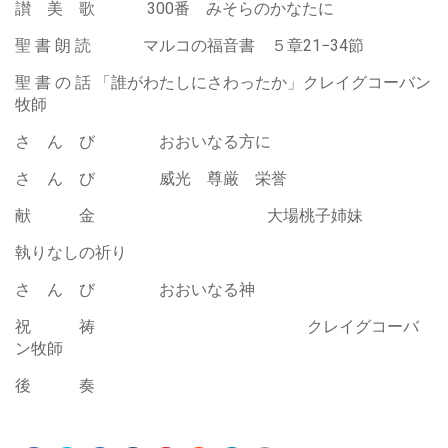
讃 美 歌 300番 みそらのかなたに
聖 書 朗 読 マルコの福音書 ５章21−34節
聖 書 の 話 「誰がわたしにさわったか」クレイグコーバン
牧師
さ ん び おおいなる方に
さ ん び 威光 尊厳 栄誉
献 金 大場桃子姉妹
執りなしの祈り
さ ん び おおいなる神
祝 祷 クレイグコーバ
ン牧師
後 奏