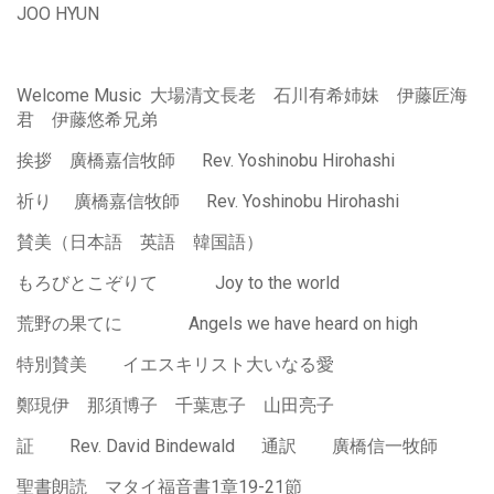
JOO HYUN
Welcome Music 大場清文長老 石川有希姉妹 伊藤匠海
君 伊藤悠希兄弟
挨拶 廣橋嘉信牧師 Rev. Yoshinobu Hirohashi
祈り 廣橋嘉信牧師 Rev. Yoshinobu Hirohashi
賛美（日本語 英語 韓国語）
もろびとこぞりて Joy to the world
荒野の果てに Angels we have heard on high
特別賛美 イエスキリスト大いなる愛
鄭現伊 那須博子 千葉恵子 山田亮子
証 Rev. David Bindewald 通訳 廣橋信一牧師
聖書朗読 マタイ福音書1章19-21節