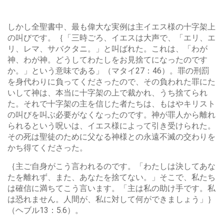
しかし全聖書中、最も偉大な実例は主イエス様の十字架上
の叫びです。｛「三時ごろ、イエスは大声で、「エリ、エ
リ、レマ、サバクタニ。」と叫ばれた。これは、「わが
神、わが神。どうしてわたしをお見捨てになったのです
か。」という意味である」（マタイ27：46）。罪の刑罰
を身代わりに負ってくださったので、その負われた罪にた
いして神は、本当に十字架の上で裁かれ、うち捨てられ
た。それで十字架の主を信じた者たちは、もはやキリスト
の叫びを叫ぶ必要がなくなったのです。神が罪人から離れ
られるという呪いは、イエス様によって引き受けられた。
その死は聖徒のために父なる神様との永遠不滅の交わりを
かち得てくださった。
｛主ご自身がこう言われるのです。「わたしは決してあな
たを離れず、また、あなたを捨てない。」そこで、私たち
は確信に満ちてこう言います。「主は私の助け手です。私
は恐れません。人間が、私に対して何ができましょう」｝
（ヘブル13：5.6）。