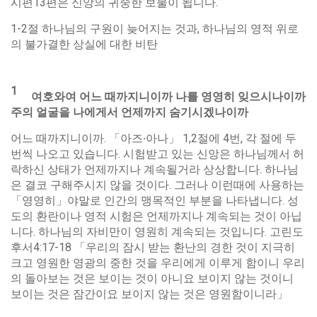
시편13편은 신앙의 귀중한 보물이 됩니다.
1-2절 하나님의 구원이 늦어지는 것과, 하나님의 영적 위로
의 불가결한 상실에 대한 비탄
1
여호와여
어느
때까지니이까
나를
영영히
잊으시나이까
주의
얼굴을
나에게서
언제까지
숨기시겠나이까
어느 때까지니이까. 「아즈∙아나」 1,2절에 4번, 각 절에 두
번씩 나오고 있습니다. 시험받고 있는 신앙은 하나님께서 허
락하신 상태가 언제까지나 계속될거라 상상합니다. 하나님
은 결코 구해주시지 않을 것이다. 그러나 이런때에 사용하는
「영영히」야말로 인간의 맹목적인 부분을 나타냅니다. 성
도의 환란이나 영적 시험은 언제까지나 계속되는 것이 아닙
니다. 하나님의 자비만이 영원히 계속되는 것입니다. 고린도
후서4:17-18 「우리의 잠시 받는 환난의 경한 것이 지극히
크고 영원한 영광의 중한 것을 우리에게 이루게 함이니 우리
의 돌아보는 것은 보이는 것이 아니요 보이지 않는 것이니
보이는 것은 잠간이요 보이지 않는 것은 영원함이니라」