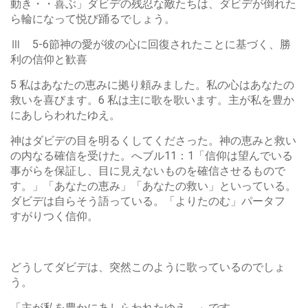
動き・・喜ぶ」ダビデの残忍な敵たちは、ダビデが倒れた
ら輪になって悦び踊るでしょう。
Ⅲ 5-6節神の愛が彼の心に回復されたことに基づく、勝
利の信仰と歓喜
5 私はあなたの恵みに拠り頼みました。私の心はあなたの
救いを喜びます。6 私は主に歌を歌います。主が私を豊か
にあしらわれたゆえ。
神はダビデの目を明るくしてくださった。神の恵みと救い
の内なる確信を受けた。へブル11：1「信仰は望んでいる
事がらを保証し、目に見えないものを確信させるもので
す。」「あなたの恵み」「あなたの救い」といっている。
ダビデは自らそう語っている。「よりたのむ」パータフ
すがりつく信仰。
どうしてダビデは、突然このように歌っているのでしょ
う。
「主が私を豊かにあしらわれたゆえ。」です。