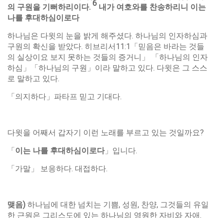
6
의
구원을
기뻐하리이다
.
내가
여호와를
찬송하리니
이는
나를
후대하심이로다
하나님은 다윗의 눈을 밝게 해주셨다. 하나님의 인자하심과
구원의 확신을 받았다. 히브리서11:1「믿음은 바라는 것들
의 실상이요 보지 못하는 것들의 증거니」 「하나님의 인자
하심」「하나님의 구원」이라 말하고 있다. 다윗은 그 스스
로 말하고 있다.
「의지하다」파타프 믿고 기대다.
다윗을 어째서 갑자기 이런 노래를 부르고 있는 것일까요?
「
이는
나를
후대하심이로다
」입니다.
「가말」 보응하다. 대접하다.
맺음
)
하나님에 대한 넘치는 기쁨, 성원, 찬양, 그것들의 유일
한 근원은 그리스도에 있는 하나님의 영원한 자비와 자애.