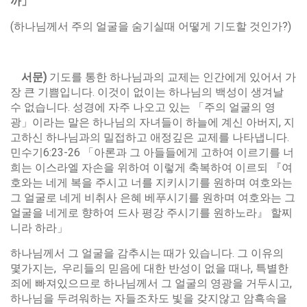
까
」
(하나님께서 주의 얼굴을 숨기실때 어떻게 기도할 것인가?)
서문
)
기도를 통한 하나님과의 교제는 인간에게 있어서 가
장 큰 기쁨입니다. 이것이 없이는 하나님의 백성이 생겨날
수 없습니다. 성경에 자주 나오고 있는 「주의 얼굴의 영
광」이라는 말은 하나님의 자녀들이 하늘에 계신 아버지, 지
고하신 하나님과의 밀접하고 애정깊은 교제를 나타냅니다.
민수기6:23-26 「아론과 그 아들들에게 고하여 이르기를 너
희는 이스라엘 자손을 위하여 이렇게 축복하여 이르되 『여
호와는 네게 복을 주시고 너를 지키시기를 원하며 여호와는
그 얼굴로 네게 비취사 은혜 베푸시기를 원하며 여호와는 그
얼굴을 네게로 향하여 드사 평강 주시기를 원하노라』 할찌
니라 하라」
하나님께서 그 얼굴을 감추시는 때가 있습니다. 그 이유의
몇가지는, 우리들의 믿음에 대한 반성이 없을 때나, 특별한
죄에 빠져있으므로 하나님께서 그 얼굴의 영광을 거두시고,
하나님을 두려워하는 자들조차도 빛을 갖지않고 암흑속을