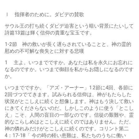
Ⅰ 指揮者のために。ダビデの賛歌
サウル王の打ち続くダビデ迫害という暗い背景にたいして
詩篇13篇は輝く信仰の貴重な宝玉です。
1-2節 神の救いが長く遅らされていることと、神の霊的
慰めの不可解な喪失とに対する悲嘆
1 主よ。いつまでですか。あなたは私を永久にお忘れに
なるのですか。いつまで御顔を私からお隠しになるのです
か。
いつまでですか。「アズ・アーナー」1.2節に4回、各節に
2回づつでてきます。試みられる信仰は、神がもたらした
状況がとこしえに続くと想像します。神はもう決して救い
にきてくださらないのだ。しかしこのように使う「とこし
え」こそ、人間の盲目の一部なのです。信徒の艱難や、霊
的なこらしめはとこしえに続くのではありません。ただ、
神の憐れみだけがとこしえに続くのです。コリント第二
4：17-18「 今の時の軽い患難は、私たちのうちに働い