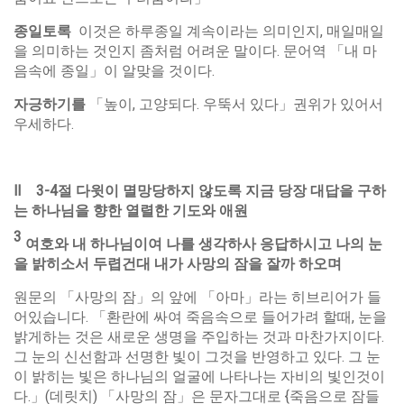
종일토록
이것은 하루종일 계속이라는 의미인지, 매일매일
을 의미하는 것인지 좀처럼 어려운 말이다. 문어역 「내 마
음속에 종일」이 알맞을 것이다.
자긍하기를
「높이, 고양되다. 우뚝서 있다」권위가 있어서
우세하다.
Ⅱ
3-4
절
다윗이
멸망당하지
않도록
지금
당장
대답을
구하
는
하나님을
향한
열렬한
기도와
애원
3
여호와
내
하나님이여
나를
생각하사
응답하시고
나의
눈
을
밝히소서
두렵건대
내가
사망의
잠을
잘까
하오며
원문의 「사망의 잠」의 앞에 「아마」라는 히브리어가 들
어있습니다. 「환란에 싸여 죽음속으로 들어가려 할때, 눈을
밝게하는 것은 새로운 생명을 주입하는 것과 마찬가지이다.
그 눈의 신선함과 선명한 빛이 그것을 반영하고 있다. 그 눈
이 밝히는 빛은 하나님의 얼굴에 나타나는 자비의 빛인것이
다.」(데릿치) 「사망의 잠」은 문자그대로 {죽음으로 잠들