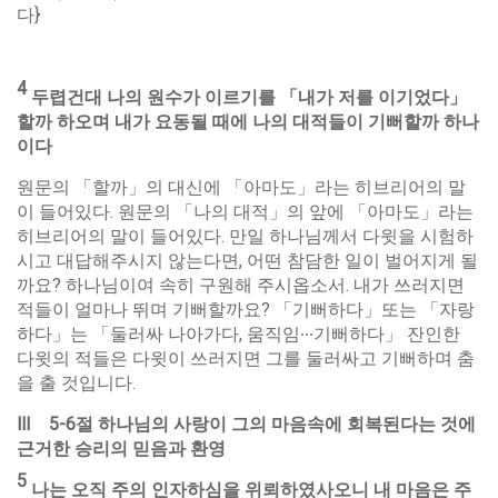
다}
4
두렵건대
나의
원수가
이르기를
「
내가
저를
이기었다
」
할까
하오며
내가
요동될
때에
나의
대적들이
기뻐할까
하나
이다
원문의 「할까」의 대신에 「아마도」라는 히브리어의 말
이 들어있다. 원문의 「나의 대적」의 앞에 「아마도」라는
히브리어의 말이 들어있다. 만일 하나님께서 다윗을 시험하
시고 대답해주시지 않는다면, 어떤 참담한 일이 벌어지게 될
까요? 하나님이여 속히 구원해 주시옵소서. 내가 쓰러지면
적들이 얼마나 뛰며 기뻐할까요? 「기뻐하다」또는 「자랑
하다」는 「둘러싸 나아가다, 움직임∙∙∙기뻐하다」 잔인한
다윗의 적들은 다윗이 쓰러지면 그를 둘러싸고 기뻐하며 춤
을 출 것입니다.
Ⅲ
5-6
절
하나님의
사랑이
그의
마음속에
회복된다는
것에
근거한
승리의
믿음과
환영
5
나는
오직
주의
인자하심을
위뢰하였사오니
내
마음은
주