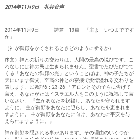
2014年11月9日 礼拝音声
2014年11月9日 詩篇 13篇 「主よ いつまでです
か」
（神が御顔をかくされるときどのように祈るか）
序文）神との祈りの交わりは、人間の最高の悦びです。こ
れなしには神の民は生きられません。聖書でたびたびでて
くる「あなたの御顔の光」ということばは、神の子たちが
天にいます御父、至高の神との密接で愛情溢れる交わりを
表します。民数記6：23-26 「アロンとその子らに告げて
言え。あなたがたはイスラエル人をこのように祝福して言
いなさい。 『主があなたを祝福し、あなたを守られます
ように。 主が御顔をあなたに照らし、あなたを恵まれま
すように。 主が御顔をあなたに向け、あなたに平安を与
えられますように。』
神が御顔を隠される事があります。その理由のいくつか