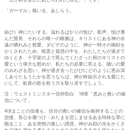
「ガーマル」報いる、あしらう。
結び）神にたいする、溢れるばかりの悦び、歌声、悦び勇
んだ賛美、それらの唯一の根拠は、キリストにある神の永
遠の憐れみと慈愛。ダビデのように、神が一時その御顔を
かくされたため、暗黒と疑惑の中を、わたしたちが過ぎて
ゆくとき、十字架の上で死んでくださった程のキリストの
愛という偉大な慰めが、私たちの必要に答える。贖いの愛
のみわざを思い、神が過ぎ去ったひびにどのように恵み深
くありたもうたかを思うならば、神が終始示される愛にた
いして、歓喜の歌を歌う力を取り戻すでしょう。
注：ウェストミンスター信仰告白 18章「恵みと救いの確
信について」
4項まことの信者も、自分の救いの確信を維持することの
怠慢、良心を傷つけ・みたまを悲しませるある特殊な罪に
陥ること、ある突然の激しい誘惑、神がみ顔の光をかくさ