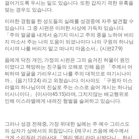
걸어가도록 두시는 일도 있습니다. 또한 갑자기 격한 유혹을
맞는 경우도 있습니다.
이러한 경험을 한 성도들의 실례를 성경중에 자주 발견할 수
있습니다. 그 중 시편은 이러한 사상에 가득차 있습니다.
「주의 얼굴을 내게서 숨기지 마시고 주의 종을 노하여 버리
지 마소서 주는 나의 도움이 되셨나이다 나의 구원의 하나님
이시여 나를 버리지 말고 떠나지 마옵소서」(시편27:9)
욥에게 닥친 개인, 가정의 시련은 그의 숨겨진 허물이 원인
이였다고 책망하는 친구들의 오해로 인해 욥은 「주께서 어
찌하여 얼굴을 가리우시고 나를 주의 대적으로 여기시나이
까」 (욥기13:24) 라고 외쳤습니다. 이사야도 「구원자 이스
라엘의 하나님이여 진실로 주는 스스로 숨어 계시는 하나님
이시니이다」 (이사야45:15)라며, 그치지않는 배교행위로
인해 이스라엘에게 내려진 형벌을 슬퍼하고 있습니다.
그러나 성경 전체중, 가장 위대한 실례는 주 예수 그리스도
의 십자가 상에서의 외침입니다. {제구시 즈음에 예수께서
크게 소리질러 가라사대 「엘리 엘리 라마 사박다니」 하시