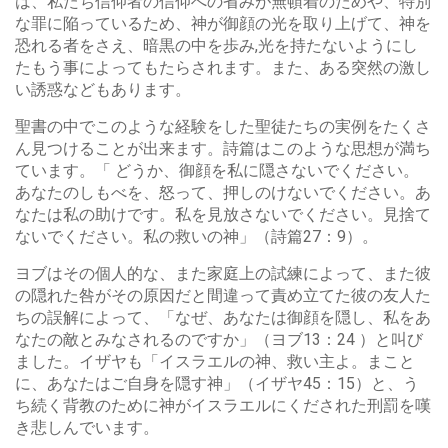
は、私たち信仰者の信仰への省みが無頓着のためや、特別
な罪に陥っているため、神が御顔の光を取り上げて、神を
恐れる者をさえ、暗黒の中を歩み,光を持たないようにし
たもう事によってもたらされます。また、ある突然の激し
い誘惑などもあります。
聖書の中でこのような経験をした聖徒たちの実例をたくさ
ん見つけることが出来ます。詩篇はこのような思想が満ち
ています。「 どうか、御顔を私に隠さないでください。
あなたのしもべを、怒って、押しのけないでください。あ
なたは私の助けです。私を見放さないでください。見捨て
ないでください。私の救いの神」（詩篇27：9）。
ヨブはその個人的な、また家庭上の試練によって、また彼
の隠れた咎がその原因だと間違って責め立てた彼の友人た
ちの誤解によって、「なぜ、あなたは御顔を隠し、私をあ
なたの敵とみなされるのですか」（ヨブ13：24 ）と叫び
ました。イザヤも「イスラエルの神、救い主よ。まこと
に、あなたはご自身を隠す神」（イザヤ45：15）と、う
ち続く背教のために神がイスラエルにくだされた刑罰を嘆
き悲しんでいます。