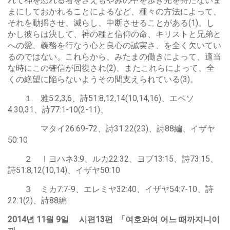
れて神を恐れる者をさえもやみの中を歩き光を持たないま
まにしておかれることによるなど、種々の方法によって、
それを動揺させ、滅らし、中断させることがある(1)。し
かし彼らは決して、神の種と信仰の命、キリストと兄弟と
への愛、義務を行なう心と良心の誠実さ、を全く欠いてい
るのではない。これらから、みたまの働きによって、適当
な時にこの確信が回復され(2)、またこれらによって、全
くの絶望に陥らないようその間支えられている(3)。
１ 雅5:2,3,6、詩51:8,12,14(10,14,16)、エペソ
4:30,31、詩77:1-10(2-11)、
マタイ26:69-72、詩31:22(23)、詩88編、イザヤ
50:10
２ Ⅰヨハネ3:9、ルカ22:32、ヨブ13:15、詩73:15、
詩51:8,12(10,14)、イザヤ50:10
３ ミカ7:7-9、エレミヤ32:40、イザヤ54:7-10、詩
22:1(2)、詩88編
2014
년
11
월
9
일
시편
13
편
「
여호와여
어느
때까지니이