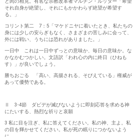
と肉の相克。有名な宗教改革者マルチン・ルッター「希望
それ自身が絶望し、それにもかかわらず絶望が希望す
る。」
コリント第二 7：5「マケドニヤに着いたとき、私たちの
身には少しの安らぎもなく、さまざまの苦しみに会って、
外には戦い、うちには恐れがありました。」
一日中 これは一日中ずっとの意味か、毎日の意味か。な
かなかむつかしい。文語訳「われ心の内に終日（ひねも
す）」が良いでしょう。
勝ちおごる 「高い、高揚される、そびえている」権威が
あって優勢である。
Ⅱ 3-4節 ダビデが滅びないように即刻応答を求める神
にたいする、熱烈な祈りと哀願
3 私に目を注ぎ、私に答えてください。私の神、主よ。私
の目を輝かせてください。私が死の眠りにつかないよう
に。