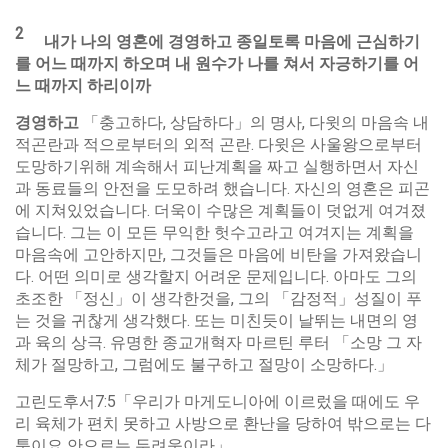
2
내가
나의
영혼에
경영하고
종일토록
마음에
근심하기
를
어느
때까지
하오며
내
원수가
나를
쳐서
자긍하기를
어
느
때까지
하리이까
경영하고
「충고하다, 상담하다」의 명사, 다윗의 마음속 내
적곤란과 적으로부터의 외적 곤란. 다윗은 사울왕으로부터
도망하기위해 계속해서 피난계획을 짜고 실행하면서 자신
과 동료들의 안전을 도모하려 했습니다. 자신의 영혼은 피곤
에 지쳐있었습니다. 더욱이 수많은 계획들이 덧없게 여겨졌
습니다. 그는 이 모든 무익한 헛수고라고 여겨지는 계획을
마음속에 고안하지만, 그것들은 마음에 비탄을 가져왔습니
다. 어떤 의미로 생각할지 어려운 문제입니다. 아마도 그의
초조한 「정신」이 생각한것을, 그의 「감정적」성질이 푸
는 것을 귀찮게 생각했다. 또는 미친듯이 날뛰는 내면의 영
과 육의 상극. 유명한 종교개혁자 마르틴 루터 「소망 그 자
체가 절망하고, 그럼에도 불구하고 절망이 소망하다.」
고린도후서7:5「우리가 마게도니아에 이르렀을 때에도 우
리 육체가 편치 못하고 사방으로 환난을 당하여 밖으로는 다
툼이요 안으로는 두려움이라」