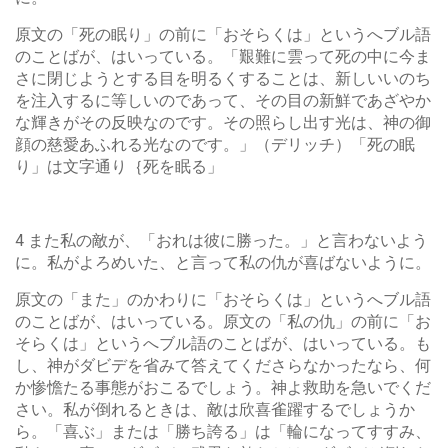
原文の「死の眠り」の前に「おそらくは」というへブル語
のことばが、はいっている。「艱難に雲って死の中に今ま
さに閉じようとする目を明るくすることは、新しいいのち
を注入するに等しいのであって、その目の新鮮であざやか
な輝きがその反映なのです。その照らし出す光は、神の御
顔の慈愛あふれる光なのです。」（デリッチ）「死の眠
り」は文字通り｛死を眠る」
4 また私の敵が、「おれは彼に勝った。」と言わないよう
に。私がよろめいた、と言って私の仇が喜ばないように。
原文の「また」のかわりに「おそらくは」というへブル語
のことばが、はいっている。原文の「私の仇」の前に「お
そらくは」というへブル語のことばが、はいっている。も
し、神がダビデを省みて答えてくださらなかったなら、何
か惨憺たる事態がおこるでしょう。神よ救助を急いでくだ
さい。私が倒れるときは、敵は欣喜雀躍するでしょうか
ら。「喜ぶ」または「勝ち誇る」は「輪になってすすみ、