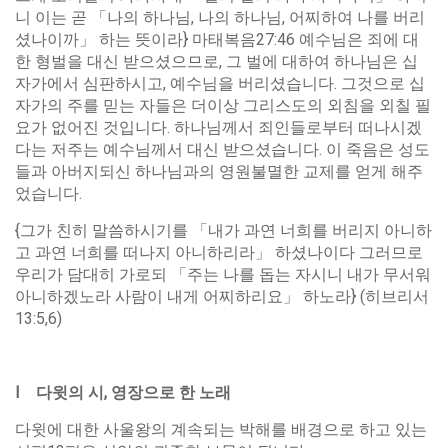
니 이는 곧 「나의 하나님, 나의 하나님, 어찌하여 나를 버리
셨나이까」 하는 뜻이라} 마태복음27:46 예수님은 죄에 대
한 형벌을 대신 받으셨으므로, 그 벌에 대하여 하나님은 십
자가에서 심판하시고, 예수님을 버리셨습니다. 그것으로 십
자가의 주를 믿는 자들은 더이상 그리스도의 외침을 외칠 필
요가 없어진 것입니다. 하나님께서 죄인들로부터 떠나시겠
다는 저주는 예수님께서 대신 받으셨습니다. 이 죽음은 성도
들과 아버지되신 하나님과의 영원불멸한 교제를 얻게 해주
었습니다.
{그가 친히 말씀하시기를 「내가 과연 너희를 버리지 아니하
고 과연 너희를 떠나지 아니하리라」 하셨나이다 그러므로
우리가 담대히 가로되 「주는 나를 돕는 자시니 내가 무서워
아니하겠노라 사람이 내게 어찌하리요」 하노라} (히브리서
13:5,6)
Ⅰ
다윗의
시
,
영장으로
한
노래
다윗에 대한 사울왕의 계속되는 박해를 배경으로 하고 있는