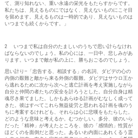
て、測り知れない、重い永遠の栄光をもたらすからです。
私たちは、見えるものにではなく、見えないものにこそ目
を留めます。見えるものは一時的であり、見えないものは
いつまでも続くからです。」
2 いつまで私は自分のたましいのうちで思い計らなけれ
ばならないのでしょう。私の心には、一日中、悲しみがあ
ります。いつまで敵が私の上に、勝ちおごるのでしょう。
思い計り–「忠告する、相談する」の名詞、ダビデの心の
内側の艱難と敵から来る外側の艱難。ダビデはサウロ王か
ら逃れるために次から次へと逃亡計画を考え実施しながら
自分と仲間の者たちの安全を計ろうとした。自分自身は精
魂尽き果てました。しかもあらゆる計画がむなしく成って
きた。彼はすべてこれら無益徒労と思われる計画を魂のう
ちに考案するけれども、それらは心に悲嘆をもたらした。
どのような意味と考えるか。むつかしい。多分、彼のいら
だった「精神」が考えたところを、彼の「感情的」性質が
ほどくのを面倒だと思った。あるいわ内面にあれくるう霊