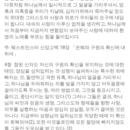
다윗처럼 하나님께서 일시적으로 그 얼굴을 가리우셔서, 암
흑과 의혹중을 우리가 지날때, 십자가위에서 죽어주실 정도
의 위대한 그리스도의 사랑과 위로가 우리들의 요구에 대답
이 됩니다. 대속의 사랑이 이루신 업적을 생각하고, 하나님께
서 처음부터 지금까지 변함없이 보여주신 사랑에 대하여 환
영의 노래를 부르는 힘을 돌이킵시다.
주: 웨스트민스터 신앙고백 18장 「은혜와 구원의 확신에 대
하여」
4항 참된 신자도 자신의 구원의 확신을 유지하는 것에 대한
태만, 양심을 상처입히는 것∙성령이 슬퍼하시는 특수한 죄에
빠지는 것, 돌연하고 격한 유혹, 하나님의 얼굴을 가리우시
고, 하나님을 두려워하는 자를 빛을 가지지 않고 어두움중에
걸어가도록 두시는 등, 여러 방법으로, 그것을 동요시키고,
줄이고, 중단시키는 일이 있다.(1) 그러나 그들은 결코, 하나
님의 씨앗과 믿음의 생명, 그리스도와 형제들을 향한 사랑,
의무를 실행하는 마음과 양심의 성실함, 모두가 결여된 것은
아니다. 지금부터 성령님의 일하심으로 적당한 때에 이 확신
이 회복되어(2), 또한 이것들로인해 모든 절망에 빠지지않도
록 그동안 도우심을 받고 있다. (3)