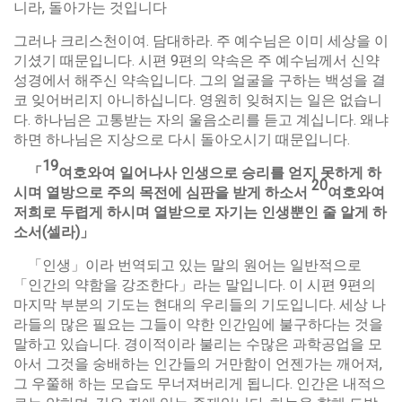
니라, 돌아가는 것입니다
그러나 크리스천이여. 담대하라. 주 예수님은 이미 세상을 이
기셨기 때문입니다. 시편 9편의 약속은 주 예수님께서 신약
성경에서 해주신 약속입니다. 그의 얼굴을 구하는 백성을 결
코 잊어버리지 아니하십니다. 영원히 잊혀지는 일은 없습니
다. 하나님은 고통받는 자의 울음소리를 듣고 계십니다. 왜냐
하면 하나님은 지상으로 다시 돌아오시기 때문입니다.
19
「
여호와여
일어나사
인생으로
승리를
얻지
못하게
하
20
시며
열방으로
주의
목전에
심판을
받게
하소서
여호와여
저희로
두렵게
하시며
열받으로
자기는
인생뿐인
줄
알게
하
소서
(
셀라
)
」
「인생」이라 번역되고 있는 말의 원어는 일반적으로
「인간의 약함을 강조한다」라는 말입니다. 이 시편 9편의
마지막 부분의 기도는 현대의 우리들의 기도입니다. 세상 나
라들의 많은 필요는 그들이 약한 인간임에 불구하다는 것을
말하고 있습니다. 경이적이라 불리는 수많은 과학공업을 모
아서 그것을 숭배하는 인간들의 거만함이 언젠가는 깨어져,
그 우쭐해 하는 모습도 무너져버리게 됩니다. 인간은 내적으