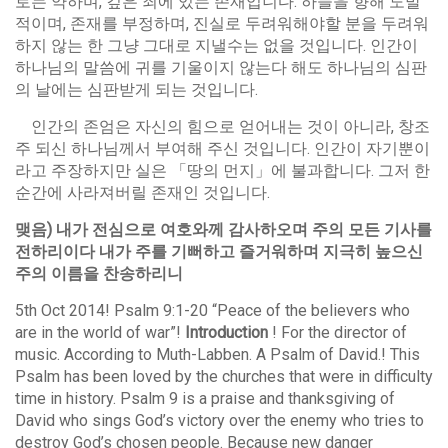
로는 약하며, 깊은 죄에 있는 존재입니다. 하늘을 향해 도발
적이며, 존재를 부정하며, 진실로 두려워해야할 분을 두려워
하지 않는 한 그냥 그대로 지낼수는 없을 것입니다. 인간이
하나님의 말씀에 귀를 기울이지 않는다 해도 하나님의 심판
의 날에는 심판받게 되는 것입니다.
인간의 존엄은 자신의 힘으로 얻어내는 것이 아니라, 창조
주 되신 하나님께서 부여해 주신 것입니다. 인간이 자기뿐이
라고 주장하지만 실은 「땅의 먼지」에 불과합니다. 그저 한
순간에 사라져버릴 존재인 것입니다.
맺음
)
내가
전심으로
여호와께
감사하오며
주의
모든
기사를
전하리이다
내가
주를
기뻐하고
즐거워하며
지극히
높으신
주의
이름을
찬송하리니
5th Oct 2014! Psalm 9:1-20 “Peace of the believers who
are in the world of war”!
Introduction
! For the director of
music. According to Muth-Labben. A Psalm of David.! This
Psalm has been loved by the churches that were in difficulty
time in history. Psalm 9 is a praise and thanksgiving of
David who sings God’s victory over the enemy who tries to
destroy God’s chosen people. Because new danger