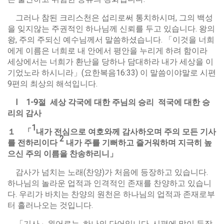
그러나 참된 크리스천은 섭리로써 통치하시며, 그의 백성
을 잊지않는 주권적인 하나님께 신뢰를 두고 있습니다. 왕의
왕, 주의 주되신 예수님께서 말씀하셨습니다. 「이것을 너희
에게 이름은 너희로 내 안에서 평안을 누리게 하려 함이라
세상에서는 너희가 환난을 당하나 담대하라 내가 세상을 이
기었노라 하시니라」(요한복음16:33) 이 말씀이야말로 시편
9편의 최상의 해석입니다.
Ⅰ 1-9
절
세상
각국에
대한
주님의
승리
적국에
대한
승
리의
감사
1
１
「
내가
전심으로
여호와께
감사하오며
주의
모든
기사
2
를
전하리이다
내가
주를
기뻐하고
즐거워하며
지극히
높
으신
주의
이름을
찬송하리니
」
감사가 넘치는 노래(찬양)가 처음에 등장하고 있습니다.
하나님의 놀라운 업적과 인격적인 존재를 찬양하고 있습니
다. 우리가 바치는 찬양의 원천은 하나님의 업적과 존재로부
터 흘러나오는 것입니다.
「기사」원어로는, 하나의 단어입니다. 시편에 많이 등장