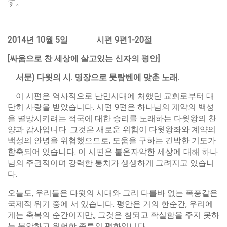
す。
2014
년
10
월
5
일
시편
9
편
1-20
절
[
싸움으로
찬
세상에
살고있는
신자의
평안
]
서문
)
다윗의
시
.
영장으로
뭇람벤에
맞춘
노래
.
이 시편은 역사적으로 난민시대에 처했던 교회로부터 대
단히 사랑을 받았습니다. 시편 9편은 하나님의 계약의 백성
을 멸망시키려는 적국에 대한 승리를 노래하는 다윗왕의 찬
양과 감사입니다. 그것은 새로운 위험이 다윗왕좌와 계약의
백성의 안녕을 위협했으므로, 도움을 구하는 긴박한 기도가
함축되어 있습니다. 이 시편은 불온자악한 세상에 대해 하나
님의 주권적이며 강력한 통치가 생생하게 그려지고 있습니
다.
오늘도, 우리들은 다윗의 시대와 그리 다를바 없는 폭풍같은
국제적 위기 중에 서 있습니다. 평안은 거의 한순간, 우리에
게는 축복의 순간이지만,, 그것은 참되고 확실함을 주지 못하
는 불안하고 위험한 종류의 평화입니다.