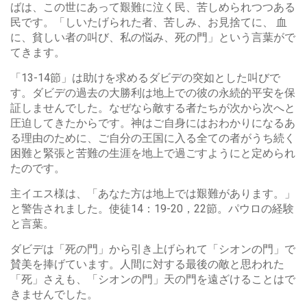
ばは、この世にあって艱難に泣く民、苦しめられつつある
民です。「しいたげられた者、苦しみ、お見捨てに、 血
に、貧しい者の叫び、私の悩み、死の門」という言葉がで
てきます。
「13-14節」は助けを求めるダビデの突如とした叫びで
す。ダビデの過去の大勝利は地上での彼の永続的平安を保
証しませんでした。なぜなら敵する者たちが次から次へと
圧迫してきたからです。神はご自身にはおわかりになるあ
る理由のために、ご自分の王国に入る全ての者がうち続く
困難と緊張と苦難の生涯を地上で過ごすようにと定められ
たのです。
主イエス様は、「あなた方は地上では艱難があります。」
と警告されました。使徒14：19-20，22節。パウロの経験
と言葉。
ダビデは「死の門」から引き上げられて「シオンの門」で
賛美を捧げています。人間に対する最後の敵と思われた
「死」さえも、「シオンの門」天の門を遠ざけることはで
きませんでした。