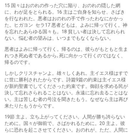
15 国々はおのれの作った穴に陥り、おのれの隠した網
に、わが足をとられる。16 主はご自身を知らせ、さばき
を行なわれた。悪者はおのれの手で作ったわなにかかっ
た。ヒガヨン セラ17 悪者どもは、よみに帰って行く。神
を忘れたあらゆる国々も。18 貧しい者は決して忘れられ
ない。悩む者の望みは、いつまでもなくならない。
悪者はよみに帰って行く。帰るのは、彼らがもともと生ま
れつき死ぬ者であるから､死に向かって行くのではなく、
帰るのです。
しかしクリスチャンよ。雄々しくあれ。主イエス様はすで
に世に勝利されたからです。詩篇9篇の約束は主イエス様
が新約聖書でしてくださった約束です。御顔を求める民が
決して忘れさられることはない。永遠に忘れ去ることはな
い。主は苦しむ者の号泣を聞きたもう。なぜなら主は再び
来たりたもうからです。
19節 主よ。立ち上がってください。人間が勝ち誇らない
ために。国々が御前で、さばかれるために。20 主よ。彼
らに恐れを起こさせてください。おのれが、ただ、人間に