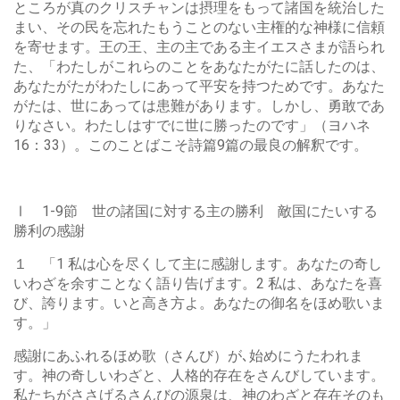
ところが真のクリスチャンは摂理をもって諸国を統治した
まい、その民を忘れたもうことのない主権的な神様に信頼
を寄せます。王の王、主の主である主イエスさまが語られ
た、「わたしがこれらのことをあなたがたに話したのは、
あなたがたがわたしにあって平安を持つためです。あなた
がたは、世にあっては患難があります。しかし、勇敢であ
りなさい。わたしはすでに世に勝ったのです」（ヨハネ
16：33）。このことばこそ詩篇9篇の最良の解釈です。
Ⅰ 1-9節 世の諸国に対する主の勝利 敵国にたいする
勝利の感謝
１ 「1 私は心を尽くして主に感謝します。あなたの奇し
いわざを余すことなく語り告げます。2 私は、あなたを喜
び、誇ります。いと高き方よ。あなたの御名をほめ歌いま
す。」
感謝にあふれるほめ歌（さんび）が､始めにうたわれま
す。神の奇しいわざと、人格的存在をさんびしています。
私たちがささげるさんびの源泉は、神のわざと存在そのも