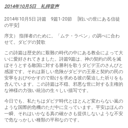
2014年10月5日 礼拝音声
2014年10月5日 詩篇 9篇1-20節 [戦いの世にある信徒
の平安]
序文） 指揮者のために。「ムテ・ラベン」の調べに合わ
せて。ダビデの賛歌
この詩篇は歴史的に艱難の時代の中にある教会によって大
いに愛好されてきました。詩篇9篇は、神の契約の民を滅
ぼそうとする敵国に対する勝利を歌うダビデ王のさんびと
感謝です。それは新しい危険がダビデの王座と契約の民の
安寧をおびやかすので助けを求める彼の緊迫した祈りをも
含んでいます。この詩篇は不穏、邪悪な世に対する主権的
な神様の力強い統治の生々しい描写です。
今日でも、私たちはダビデ時代とほとんど変わらない嵐の
ような国際的危機のただ中に立っています。平安はほんの
一瞬、それはいかなる真の確かさも提供しないような不安
で危なっかしい種類の平和なのです。