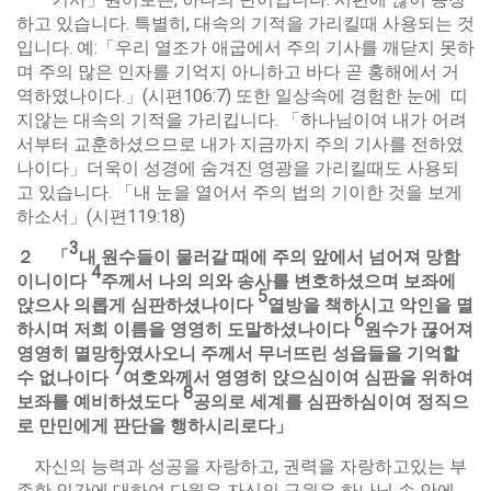
하고 있습니다. 특별히, 대속의 기적을 가리킬때 사용되는 것
입니다. 예:「우리 열조가 애굽에서 주의 기사를 깨닫지 못하
며 주의 많은 인자를 기억지 아니하고 바다 곧 홍해에서 거
역하였나이다.」(시편106:7) 또한 일상속에 경험한 눈에 띠
지않는 대속의 기적을 가리킵니다. 「하나님이여 내가 어려
서부터 교훈하셨으므로 내가 지금까지 주의 기사를 전하였
나이다」더욱이 성경에 숨겨진 영광을 가리킬때도 사용되
고 있습니다. 「내 눈을 열어서 주의 법의 기이한 것을 보게
하소서」(시편119:18)
3
２
「
내
원수들이
물러갈
때에
주의
앞에서
넘어져
망함
4
이니이다
주께서
나의
의와
송사를
변호하셨으며
보좌에
5
앉으사
의롭게
심판하셨나이다
열방을
책하시고
악인을
멸
6
하시며
저희
이름을
영영히
도말하셨나이다
원수가
끊어져
영영히
멸망하였사오니
주께서
무너뜨린
성읍들을
기억할
7
수
없나이다
여호와께서
영영히
앉으심이여
심판을
위하여
8
보좌를
예비하셨도다
공의로
세계를
심판하심이여
정직으
로
만민에게
판단을
행하시리로다
」
자신의 능력과 성공을 자랑하고, 권력을 자랑하고있는 부
족한 인간에 대하여 다윗은 자신의 구원은 하나님 손 안에