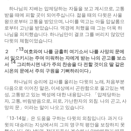
하나님의 지배는 압제당하는 자들을 보고 계시므로, 고통
받을 때에 피할 곳이 되어주십니다. 젊을 때의 다윗은 사울
왕으로부터 고통을 받았으며, 나이를 먹고는 아들 압살롬으
로부터 고난을 받았습니다. 역경에 처했을 때 그는 더욱 하
나님을 의지했습니다. 하나님만이 결코 그를 버리지 않았던
다윗의 체험이었습니다.
13
２
「
여호와여
나를
긍휼히
여기소서
나를
사망의
문에
서
일으키시는
주여
미워하는
자에게
받는
나의
곤고를
보소
14
서
그리하시면
내가
주의
찬송을
다
전할
것이요
딸
같은
시온의
문에서
주의
구원을
기뻐하리이다
」
하나님의 승리에 감사를 올리는 다윗의 노래, 처음부분
다음으로 이어진 말은, 이세상에서 곤란함으로 울고있는 백
성, 고통받고 있는 백성에 대한 내용입니다. 「압제당하는
자, 고통, 버림받음으로, 피로, 가난한자의 외침. 나의 곤고, 사
망의 문」이라는 말이 나오고 있습니다.
「13-14절」은 도움을 구하는 다윗의 외침입니다. 과거 다
윗의 대승리는 지상에서의 그의 영구적 평안을 보장하지 못