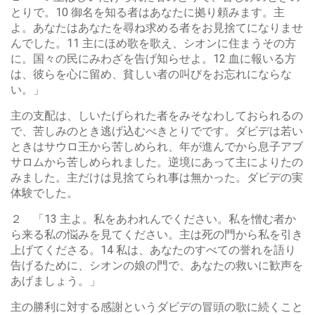
とりで。10 御名を知る者はあなたに拠り頼みます。主
よ。あなたはあなたを尋ね求める者をお見捨てになりませ
んでした。11 主にほめ歌を歌え、シオンに住まうその方
に。国々の民にみわざを告げ知らせよ。12 血に報いる方
は、彼らを心に留め、貧しい者の叫びをお忘れにならな
い。」
主の支配は、しいたげられた者をみそなわしておられるの
で、苦しみのとき逃げ込むべきとりでです。ダビデは若い
ときはサウロ王から苦しめられ、年が進んでから息子アブ
サロムから苦しめられました。逆境にあって主によりたの
みました。主だけは見捨てられ事は無かった。ダビデの実
体験でした。
２ 「13 主よ。私をあわれんでください。私を憎む者か
ら来る私の悩みを見てください。主は死の門から私を引き
上げてくださる。14 私は、あなたのすべての誉れを語り
告げるために、シオンの娘の門で、あなたの救いに歓声を
あげましょう。」
主の勝利に対する感謝というダビデの冒頭の歌に続くこと