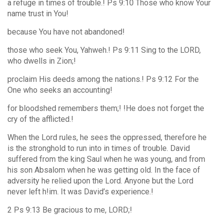
a refuge in times of trouble.! Ps 9:10 Those who know Your
name trust in You!
because You have not abandoned!
those who seek You, Yahweh.! Ps 9:11 Sing to the LORD,
who dwells in Zion;!
proclaim His deeds among the nations.! Ps 9:12 For the
One who seeks an accounting!
for bloodshed remembers them;! !He does not forget the
cry of the afflicted.!
When the Lord rules, he sees the oppressed, therefore he
is the stronghold to run into in times of trouble. David
suffered from the king Saul when he was young, and from
his son Absalom when he was getting old. In the face of
adversity he relied upon the Lord. Anyone but the Lord
never left h!im. It was David’s experience.!
2 Ps 9:13 Be gracious to me, LORD;!