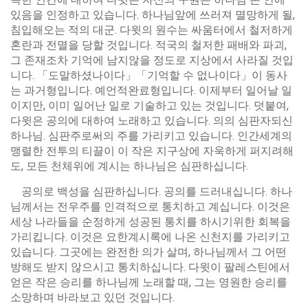
있음을 인정하고 있습니다. 하나님앞에 쓰러져 멸망하게 될,
침입해오는 적의 대군. 다윗의 원수는 싸움터에서 철저하게
혼란과 전멸을 당할 것입니다. 적국의 철저한 패배와 파괴,
그 존재조차 기억에 남지않을 정도로 지상에서 사라질 것입
니다. 「도말하셨나이다」「기억할 수 없나이다」이 동사
는 과거형입니다. 예언적완료형입니다. 이제부터 일어날 일
이지만, 이미 일어난 일로 기술하고 있는 것입니다. 덧붙여,
다윗은 공의에 대하여 노래하고 있습니다. 의의 심판자되신
하나님. 심판주로써의 주를 가리키고 있습니다. 인간세계의
맹렬한 전투의 티끌이 이 작은 지구상에 자욱하게 퍼지려해
도, 모든 천체위에 계시는 하나님은 심판하십니다.
공의로 백성을 심판하십니다. 공의를 드러내십니다. 하나
님께서는 전우주를 인격적으로 통치하고 계십니다. 이것은
세상 나라들을 순정하게 성공된 통치를 하시기위한 회복을
가리킵니다. 이것은 요한계시록에 나온 신천지를 가리키고
있습니다. 그곳에는 완전한 의가 살며, 하나님께서 그 어떤
방해도 받지 않으시고 통치하십니다. 다윗이 팔레스틴에서
얻은 작은 승리를 하나님께 노래할 때, 그는 영원한 승리를
소망하며 바라보고 있던 것입니다.