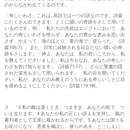
のからながれ出てくるのです。
「奇しいわざ」これは､原語では一つの語なのです。詩篇
にたくさん出てきます。とくに贖いの奇跡をさして用いて
いるのです。例：「私たちの先祖はエジプトにおいて、あ
なたの奇しいわざを悟らず、あなたの豊かな恵みを思い出
さず、かえって、海のほとり、葦の海で、逆らった」（詩
篇106:7）。また、日常に経験される目立たない贖いの奇
跡をさします。「神よ。あなたは、私の若いころから、私
を教えてくださいました。私は今もなお、あなたの奇しい
わざを告げ知らせます」（詩篇71:17）。さらに聖書の隠
された栄光もさして用いられます。「私の目を開いてくだ
さい。私が、あなたのみ教えのうちにある奇しいことに目
を留めるようにしてください」(詩篇119:18)。
２ 「3 私の敵は退くとき、つまずき、あなたの前で、つ
いえ去ります。4 あなたが私の正しい訴えを支持し、義の
審判者として王座に着かれるからです。5 あなたは国々を
お叱りになり、悪者を滅ぼし、彼らの名を、とこしえに、