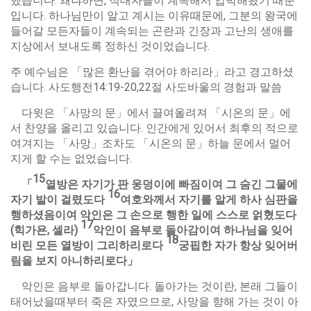
했습니다. 왜냐하면, 적대자들이 계속해서 압박해왔기 때문
입니다. 하나님만이 알고 계시는 이유때문에, 그분의 왕국에
들어갈 모든자들이 계속되는 곤란과 긴장과 고난의 생애를
지상에서 보내도록 정하신 것이었습니다.
주 예수님은 「많은 환난을 겪어야 하리라」라고 경고하셨
습니다. 사도행전14:19-20,22절 사도바울의 경험과 말씀
다윗은 「사망의 문」에서 끌여올려져 「시온의 문」에
서 찬양을 올리고 있습니다. 인간에게 있어서 최후의 적으로
여겨지는 「사망」조차도 「시온의 문」하늘 문에서 멀어
지게 할 수는 없었습니다.
15
「
열방은
자기가
판
웅덩이에
빠짐이여
그
숨긴
그물에
16
자기
발이
걸렸도다
여호와께서
자기를
알게
하사
심판을
행하셨음이여
악인은
그
손으로
행한
일에
스스로
얽혔도다
17
(
힉가욘
,
셀라
)
악인이
음부로
돌아감이여
하나님을
잊어
18
비린
모든
열방이
그리하리로다
궁핍한
자가
항상
잊어버
림을
보지
아니하리로다
」
악인은 음부로 돌아갑니다. 돌아가는 것이란, 본래 그들이
태어났을때부터 죽은 자였으므로, 사망을 향해 가는 것이 아