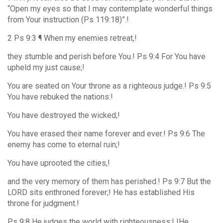
“Open my eyes so that I may contemplate wonderful things
from Your instruction (Ps 119:18)”.!
2 Ps 9:3 ¶ When my enemies retreat,!
they stumble and perish before You.! Ps 9:4 For You have
upheld my just cause;!
You are seated on Your throne as a righteous judge.! Ps 9:5
You have rebuked the nations:!
You have destroyed the wicked;!
You have erased their name forever and ever.! Ps 9:6 The
enemy has come to eternal ruin;!
You have uprooted the cities,!
and the very memory of them has perished.! Ps 9:7 But the
LORD sits enthroned forever;! He has established His
throne for judgment.!
Ps 9:8 He judges the world with righteousness;! !He