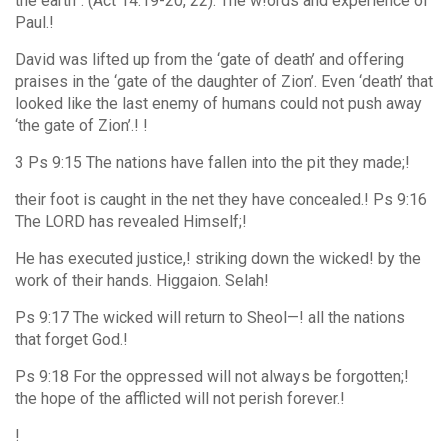
the earth”. (Act 14:19-20, 22). The w!ords and experience of
Paul.!
David was lifted up from the ‘gate of death’ and offering
praises in the ‘gate of the daughter of Zion’. Even ‘death’ that
looked like the last enemy of humans could not push away
‘the gate of Zion’.! !
3 Ps 9:15 The nations have fallen into the pit they made;!
their foot is caught in the net they have concealed.! Ps 9:16
The LORD has revealed Himself;!
He has executed justice,! striking down the wicked! by the
work of their hands. Higgaion. Selah!
Ps 9:17 The wicked will return to Sheol—! all the nations
that forget God.!
Ps 9:18 For the oppressed will not always be forgotten;!
the hope of the afflicted will not perish forever.!
!