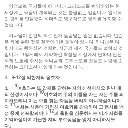
영적으로 국가들이 하나님과 그리스도를 반역하있는 한
세상에는 싸움이 계속되는 것은 틀림없는 일입니다. 일시적
인 평화를 만들었다 하더라도 영구적으로 평화를 유지할 수
없습니다.
하나님이 인간의 죄로 인해 놀림받는 일은 없습니다. 인간
은 죄에 뿌린 것을 결국엔 거둬들여야 합니다. 하나님은 다
윗시대도 행하셨던 것처럼, 지금의 세계 국가들도 벌하실 것
입니다. 그렇게해서 계약하신 백성을 지상에서 단하나 안전
하게 보호해 주시는 하나님과, 그리스도를 진실로 사랑해 순
종하는 크리스챤이 있게 되는 것입니다.
Ⅱ
9-12
절
약한자의
옹호자
9
１
「
여호와는
또
압제를
당하는
자의
산성이시요
환난
때
10
의
산성이시로다
여호와여
주의
이름을
아는
자는
주를
의
지하오리니
이는
주를
찾는
자들을
버리지
아니하심이니이
11
다
너희는
시온에
거하신
여호와를
찬송하며
그
행사를
백
12
성
중에
선포할찌어다
피
흘림을
심문하시는
이가
저희를
기억하심이여
가난한
자의
부르짖음을
잊지
아니하시도
다
」