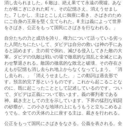
消し去られました。6 敵は、絶え果てて永遠の廃墟。あな
たが根こぎにされた町々、その記憶さえ、消えうせまし
た。7 しかし、主はとこしえに御座に着き、さばきのため
にご自身の王座を堅く立てられた。8 主は義によって世界
をさばき、公正をもって国民にさばきを行なわれる。」
自分たちの力と成功を誇り、権力について語っている劣っ
た人間たちにたいして、ダビデは自分の救いは神の手にあ
ると認めます。主の前で倒れ、滅びる侵入してきた敵の大
軍。ダビデの仇敵は戦いの場で徹底的な混乱と全滅とにあ
わせ撃退される。敵国の徹底的な敗北と破壊、その存在さ
えもが記憶も消し去られ地上からなくなってしまう。「消
し去られ、」「消えうせました。」この動詞は過去形で
す。預言的完了形というものです。これから起こることな
のに、既に起こったこととして記述しているのです。つい
で、ダビデは正義について歌います。義の審判者である
神。裁き主としての主を示しています。下界の猛烈な戦闘
の砂塵が、この小さな地球の上にもうもうと立ちこめるよ
うでも、全ての天体の上に座する主は、裁きを行われる。
公正をもって国民にさばきをなさる。公義を表される。全