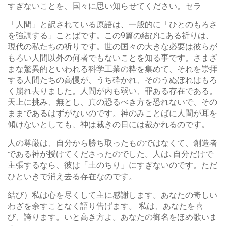
すぎないことを、国々に思い知らせてください。セラ
「人間」と訳されている原語は、一般的に「ひとのもろさ
を強調する」ことばです。この9篇の結びにある祈りは、
現代の私たちの祈りです。世の国々の大きな必要は彼らが
もろい人間以外の何者でもないことを知る事です。さまざ
まな驚異的といわれる科学工業の粋を集めて、それを崇拝
する人間たちの高慢が、うち砕かれ、そのうぬぼれはもろ
く崩れ去りました。人間が内も弱い、罪ある存在である。
天上に挑み、無とし、真の恐るべき方を恐れないで、その
ままであるはずがないのです。神のみことばに人間が耳を
傾けないとしても、神は裁きの日には裁かれるのです。
人の尊厳は、自分から勝ち取ったものではなくて、創造者
である神が授けてくださったのでした。人は､自分だけで
主張するなら、彼は「土のちり」にすぎないのです。ただ
ひといきで消え去る存在なのです。
結び）私は心を尽くして主に感謝します。あなたの奇しい
わざを余すことなく語り告げます。 私は、あなたを喜
び、誇ります。いと高き方よ。あなたの御名をほめ歌いま