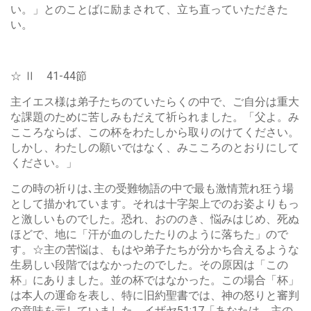
い。」とのことばに励まされて、立ち直っていただきた
い。
☆ Ⅱ 41-44節
主イエス様は弟子たちのていたらくの中で、ご自分は重大
な課題のために苦しみもだえて祈られました。「父よ。み
こころならば、この杯をわたしから取りのけてください。
しかし、わたしの願いではなく、みこころのとおりにして
ください。」
この時の祈りは､主の受難物語の中で最も激情荒れ狂う場
として描かれています。それは十字架上でのお姿よりもっ
と激しいものでした。恐れ、おののき、悩みはじめ、死ぬ
ほどで、地に「汗が血のしたたりのように落ちた」ので
す。☆主の苦悩は、もはや弟子たちが分かち合えるような
生易しい段階ではなかったのでした。その原因は「この
杯」にありました。並の杯ではなかった。この場合「杯」
は本人の運命を表し、特に旧約聖書では、神の怒りと審判
の意味を示していました。イザヤ51:17「あなたは、主の