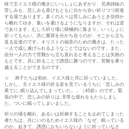
味で主イエス様の働きにいっしょにあずかり、兄弟姉妹の
苦しみも、悲しみも喜びもともに分かち合い祈りつつ前進
する場であります。多くの人々は苦しみにあうとき信仰か
ら離れてゆき、集いを避けるようになりますが、それは逆
であります。むしろ祈り場に積極的に集まり、いっしょに
祈ってもらい、共に重荷を分かち合うのが、そこから立ち
直る近道のです。キリストの福音のための働きは、たった
一人で成し遂げられるようなことではないのです。また、
自分一人の力で苦難から立ち直れると考えることは失敗の
もとです。共に祈ることで誘惑に勝つのです。苦難を乗り
越えることができるのです。
☆ 弟子たちは初め、イエス様と共に祈っていました。
しかし、主イエス様の祈る姿を見ているうちに「悲しみの
果てに､眠り込んでしまっていた。」（45節）のです。緊
張の中で、悲しみの祈りは､非常な疲れをもたらしまし
た。ついに眠ってしまいました。
祈りの場を離れ、あるいは祈祷することを止めてしまった
者たちは、共にいのるためイエス様の「なぜ、眠っている
のか。起きて、誘惑におちいらないように祈っていなさ