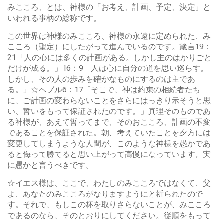
みこころ、とは、神様の「お考え、計画、予定、決定」と
いわれる事柄の総称です。
この世界は神様のみこころ、神様の永遠に定められた、み
こころ（聖定）にしたがって進んでいるのです。箴言19：
21「人の心には多くの計画がある。しかし主のはかりごと
だけが成る。」16：9「人は心に自分の道を思い巡らす。
しかし、その人の歩みを確かなものにするのは主であ
る。」☆へブル6：17「そこで、神は約束の相続者たち
に、ご計画の変わらないことをさらにはっきり示そうと思
い、誓いをもって保証されたのです。」真理そのものであ
る神様が、あえて誓ってまで、そのおこころ、計画の不変
であることを保証された。朝、考えていたことを夕方には
変更してしまうような人間が、このような神様を愚かであ
ると侮って勝てると思い上がって高慢になっています。実
に愚かと言うべきです。
☆イエス様は、ここで、わたしのみこころではなくて、父
よ、あなたのみこころがなりますようにと祈られたので
す。それで、もしこの杯を取りさらないことが、みこころ
であるのなら、そのとおりにしてください。従順をもって