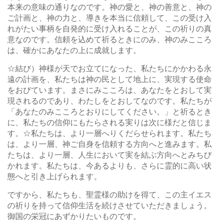
本来の意味の通りなのです。神の愛と、神の善意と、神の
ご計画と、神の力と、導きを本当に信頼して、この受け入
れがたい事柄を自発的に受け入れることが、この祈りの真
意なのです。信頼を込めて祈るときにのみ、神のみこころ
は、確かにあなたの上に成就します。
☆結び）神様が天でお立てになった、私たちにかかわる永
遠の計画を、私たちは神の民として地上に、実現する使命
をおびています。まさにみこころは、あなたをとおして実
現されるのであり、わたしをとおしてなのです。私たちが
「あなたのみこころとおりにしてください。」と祈るとき
に、私たちの信仰にもたらされる実りは次に様だと信じま
す。☆私たちは、より一層へりくだらせられます。私たち
は、より一層、神ご自身を信頼する方向へと進みます。私
たちは、より一層、人生において実を結ぶ方向へとみちび
かれます。私たちは、今あるよりも、さらに霊的に高い状
態へと引き上げられます。
ですから、私たちも、聖霊様の助けを得て、この主イエス
の祈りを持って信仰生活を続けさせていただきましょう。
御国の栄冠にあずかりたいものです。