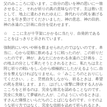
父のみこころに従います。ご自分の思いを神の思いに一致
させること、それが祈りの真の意味なのです。主は救い主
として、地上に遣わされたゆえに、身代わりの死を遂げる
ことを引き受けてくださいました。神の意志、神の目的、
神の永遠のご計画に自分を従わせます。
☆ ここに主が十字架にかかるに当たり、自発的である
ことをはっきりと示されています。
強制的にいやいや杯を飲ませられたのではないのです。本
当に、心から従順に飲めるように戦ったのが、この祈りだ
ったのです。神が、あなたにかかわる永遠のご計画を、こ
の地上の分として果たそうとされるときに、私たちは主と
同じ祈りの戦いをし､心から積極的にしたがえるように､自
分を整えなければなりません。☆「みこころのとおりにし
てください。」と、茫然自失しながら、祈るときは、希望
の死を意味します。また、はげしい攻撃に降伏する人がみ
こころをと祈るのは、完全な敗北を認めることなのです。
完全に失敗して夢破れた人が、このようにいのるときは、
すさんだ痛恨といらだちのことばになるのです。☆そのよ
うな祈り方ではなく、完全な信頼を込めて祈られるとき､