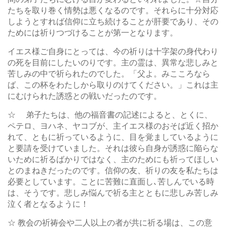
たちを取り巻く情勢は悪くなるのです。それらに十分対応
しようとすれば信仰に立ち続けることが肝要であり、その
ためには祈りつづけることが第一となります。
イエス様ご自身にとっては、今の祈りは十字架の身代わり
の死を目前にしたいのりです。主の霊は、異常な悲しみと
苦しみの中で祈られたのでした。「父よ。みこころなら
ば、この杯をわたしから取りのけてください。」これは主
にむけられた誘惑との戦いだったのです。
☆ 弟子たちは、他の福音書の記述によると、とくに、
ペテロ、ヨハネ、ヤコブが、主イエス様のおそば近く招か
れて、ともに祈っているように、目を覚ましているように
と要請を受けていました。それは彼ら自身が誘惑に陥らな
いために祈るばかりではなく、主のためにも祈ってほしい
とのまねきだったのです。信仰の友、祈りの友を私たちは
必要としています。ことに苦難に直面し､苦しんでいる時
は、そうです。悲しみ悩んで祈る主とともに悲しみ苦しみ
泣く者となるように！
☆ 教会の祈祷会や二人以上の者が共に祈る場は、この意