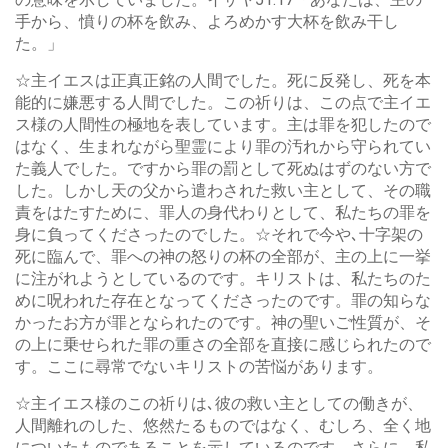
手から、憤りの杯を飲み、よろめかす大杯を飲み干し
た。」
☆主イエスは正真正銘の人間でした。死に反発し、死を本
能的に嫌悪する人間でした。この祈りは、この点で主イエ
ス様の人間性の極地を表しています。主は罪を犯したので
はなく、生まれながら聖霊により罪の汚れから守られてい
た義人でした。ですから罪の罰として死ぬはずのない方で
した。しかし天の父から遣わされた救い主として、その職
責をはたすために、罪人の身代わりとして、私たちの罪を
身に負ってくださったのでした。☆それで今や､十字架の
死に臨んで、罪への神の怒りの杯の全部が、主の上に一挙
に注がれようとしているのです。キリストは、私たちのた
めに呪われた存在となってくださったのです。罪の知らな
かったお方が罪となられたのです。神の聖いご性質が、そ
の上に乗せられた罪の重さの全部を直接に感じられたので
す。ここに尋常でないキリストの苦悩があります。
☆主イエス様のこの祈りは､彼の救い主としての働きが、
人間離れのした、悠然たるものではなく、むしろ、全く地
についたものであることを示しているのです。さらに、私