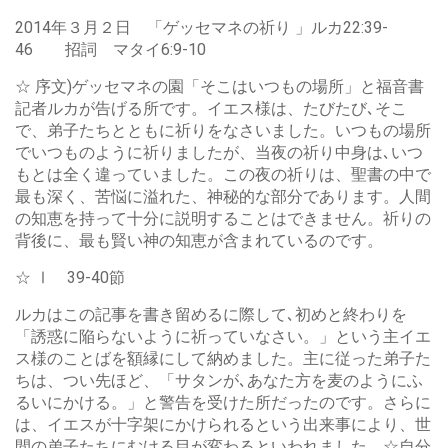
2014年３月２日 「ゲッセマネの祈り 」ルカ22:39-
46 招詞 マタイ6:9-10
☆ 序文)ゲッセマネの園「そこはいつもの場所」と福音書
記者ルカが告げる所です。イエス様は、たびたび､そこ
で、弟子たちとともに祈りをなさいました。いつもの場所
でいつものように祈りましたが、当夜の祈り中身は､いつ
もとは全く違っていました。この夜の祈りは、聖書の中で
最も深く、苦悩に溢れた、神秘的な部分であります。人間
の知恵を持って十分に説明することはできません。祈りの
背後に、最も賢い神の知恵が含まれているのです。
☆ Ⅰ 39-40節
ルカはこの記事を書き留めるに際して､初めと終わりを
「誘惑に陥らないように祈っていなさい。」という主イエ
ス様のことばを額縁にして納めました。主に従った弟子た
ちは、つい先ほど、「サタンが､あなた方を麦のようにふ
るいにかける。」と警告を受けた所だったのです。さらに
は、イエスが十字架にかけられるという出来事により、世
間の弟子たちにむける目が変わるといわれました。☆自分