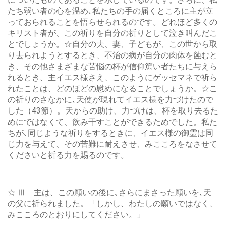
たち弱い者の心を温め､私たちの手の届くところに主が立
っておられることを悟らせられるのです。どれほど多くの
キリスト者が、この祈りを自分の祈りとして泣き叫んだこ
とでしょうか。☆自分の夫、妻、子どもが、この世から取
り去られようとするとき、不治の病が自分の肉体を蝕むと
き、その他さまざまな苦悩の杯が信仰篤い者たちに与えら
れるとき、主イエス様さえ、このようにゲッセマネで祈ら
れたことは、どのほどの慰めになることでしょうか。☆こ
の祈りのさなかに､天使が現れてイエス様を力づけたので
した（43節）。天からの助け、力づけは、杯を取り去るた
めにではなくて、飲み干すことができるためでした。私た
ちが､同じような祈りをするときに、イエス様の御霊は同
じ力を与えて、その苦難に耐えさせ、みこころをなさせて
くださいと祈る力を賜るのです。
☆ Ⅲ 主は、この願いの後に､さらにまさった願いを､天
の父に祈られました。「しかし、わたしの願いではなく、
みこころのとおりにしてください。」