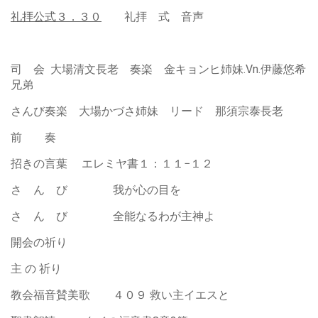
礼拝公式３．３０
礼拝 式 音声
司 会 大場清文長老 奏楽 金キョンヒ姉妹.Vn.伊藤悠希
兄弟
さんび奏楽 大場かづさ姉妹 リード 那須宗泰長老
前 奏
招きの言葉 エレミヤ書１：１１−１２
さ ん び 我が心の目を
さ ん び 全能なるわが主神よ
開会の祈り
主 の 祈り
教会福音賛美歌 ４０９ 救い主イエスと