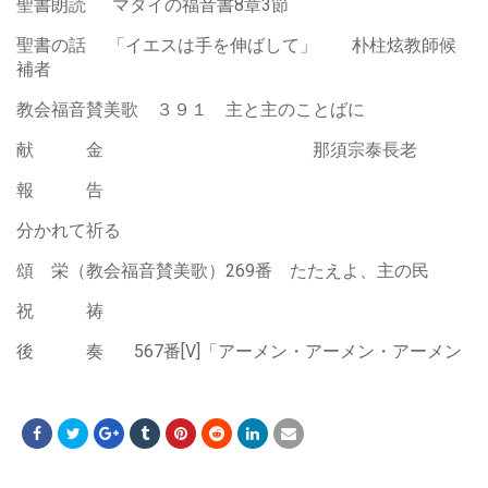
聖書朗読 マタイの福音書8章3節
聖書の話 「イエスは手を伸ばして」 朴柱炫教師候
補者
教会福音賛美歌 ３９１ 主と主のことばに
献 金 那須宗泰長老
報 告
分かれて祈る
頌 栄（教会福音賛美歌）269番 たたえよ、主の民
祝 祷
後 奏 567番[V]「アーメン・アーメン・アーメン