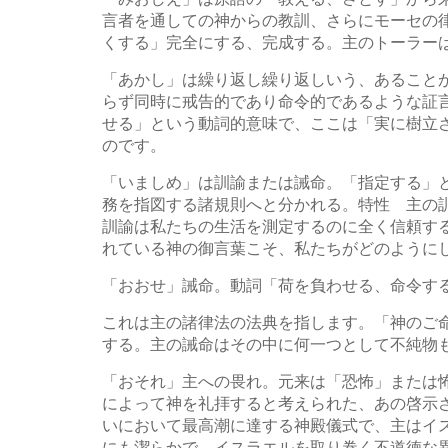
言者を通しての神からの教訓、さらにモーセの
くする」完全にする、完成する。主のトーラー
「あかし」は繰り返し繰り返しいう、あること
らず同時に戒告的であり命令的であるような証
せる」という動詞的意味で、ここは「実に樹立
のです。
「いましめ」は訓諭または誡命。「指定する」
務を指図する諸規則へと分かれる。特性 主の
訓諭は私たちの生活を測定するのに全く信頼す
れている神の御言葉こそ、私たちがどのように
「おおせ」誡命。動詞「荷を負わせる、命令す
これは主の諸律法の法典を指します。「神のご
する。主の誡命はその中に何一つとして不純物
「おそれ」主への畏れ。元来は「恐怖」または
によって神を礼拝すると考えられた、あの啓示
いにおいて最高潮に達する神殿儀式で、主はイ
にも潔らかで、イスラエルを取り巻く不道徳な