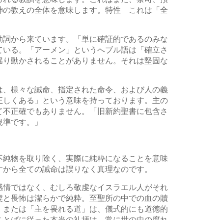
神の教えの全体を意味します。特性 これは「全
動詞から来ています。「単に確証的であるのみな
ている。「アーメン」というへブル語は「確立さ
揺り動かされることがありません。それは堅固な
は、様々な誡命、指定された命令、および人の義
正しくある」という意味を持っております。主の
て不正確でもありません。「旧新約聖書に包含さ
規準です。」
不純物を取り除く、実際に純粋になることを意味
すから全ての誡命は誤りなく真理なのです。
感情ではなく、むしろ敬虔なイスラエル人がそれ
虔と畏怖は潔らかで純粋。至聖所の中での血の贖
、または「主を畏れる道」は、儀式的にも道徳的
ことばに従った本当の礼拝は、常に世の中の腐れ