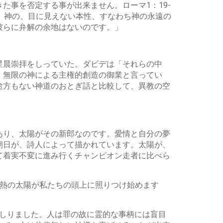
た事を否定する事が出来ません。ローマ1：19-
。神の、目に見えない本性、すなわち神の永遠の
彼らに弁解の余地はないのです。」
星晨崇拝をしっていた。ダビデは「それらの中
」無限の神による主権的創造の御業と言ってい
途方もない神道のおとぎ話と比較して、異教の空
あり、太陽がその新郎なのです。愛情と自分の夢
朝日が、詩人によって描かれています。太陽が、
て着実不変に進み行くチャンピオン走者に比べら
灼熱の太陽が私たちの頭上に照りつけ始めます
をしりました。人は罪の故に霊的な事柄には盲目