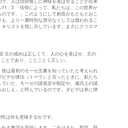
ので、人は信仰無しに神様を喜ばせることが出来
1：3 「信仰によって、私たちは、この世界が
るのです。」このようにして創造がもともとおこ
りも、より一層特別な啓示なくしては贖われるこ
・キリストを指し示しています。まさにクリスマ
節 主の戒めは正しくて、人の心を喜ばせ、主の
まことであり、ことごとく正しい。
。彼は最初のモーセ五書を知っていたと考えられ
ダビデが律法（トーラ）と言ったときに、私たち
していた、モーセの諸規定や制定や、儀式上の諸
みおしえ」と呼んでいるのです。ダビデは単に律
。
特性は何を意味するかです。
られる教訓を意味します。これはまた、祭司、預