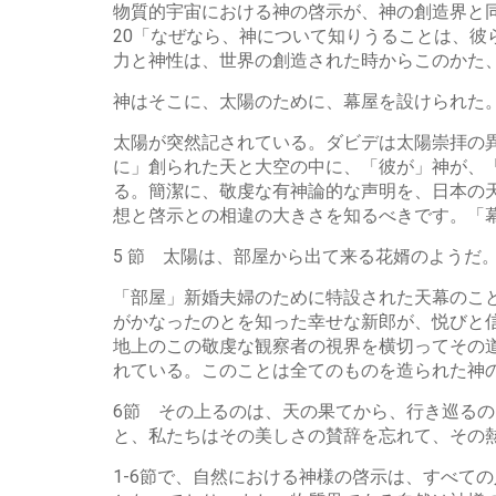
物質的宇宙における神の啓示が、神の創造界と同
20「なぜなら、神について知りうることは、
力と神性は、世界の創造された時からこのかた
神はそこに、太陽のために、幕屋を設けられた
太陽が突然記されている。ダビデは太陽崇拝の
に」創られた天と大空の中に、「彼が」神が、
る。簡潔に、敬虔な有神論的な声明を、日本の
想と啓示との相違の大きさを知るべきです。「
5 節 太陽は、部屋から出て来る花婿のようだ
「部屋」新婚夫婦のために特設された天幕のこ
がかなったのとを知った幸せな新郎が、悦びと
地上のこの敬虔な観察者の視界を横切ってその
れている。このことは全てのものを造られた神
6節 その上るのは、天の果てから、行き巡る
と、私たちはその美しさの賛辞を忘れて、その
1-6節で、自然における神様の啓示は、すべて