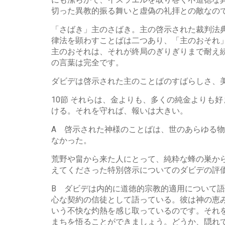
切った異教的振る舞いと虚偽の礼拝との敵なの
「さばき」主のさばき。主の啓示された裁判法
律法を顕わすことばは二つあり、「主のおそれ
主のおそれは、それが終局のぎりぎりまで耐え
の言葉は完全です。
ダビデは啓示された主のことばのすばらしさ、
10節 それらは、金よりも、多くの純金よりも
ける。それを守れば、報いは大きい。
A 啓示された神様のことばは、世のあらゆる
なかった。
荒野や畠から来た人にとって、純粋な蜂の巣か
えてくださった特別啓示についてのダビデの評
B ダビデは内的に道徳的宗教的適用について
心な契約の信徒として語っている。彼は神の恵
いう不快な灼熱を感じ取っているのです。それを
まちを悟ることができましょう。どうか、隠れて