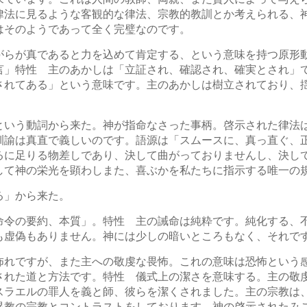
律法に見るような客観的な律法、宗教的教訓とか考えられる、
はそのようであって全く完璧なのです。
がらが真であると力を込めて肯定する、という意味を持つ原形
言」特性 主のあかしは「立証され、確認され、確実とされ」
されてある」という意味です。主のあかしは樹立されており、
という動詞から来た。神が指命なさった事柄。啓示された律法
訓諭は真直で義しいのです。語源は「スムースに、真っ直ぐ、
るに足りる物差しであり、決して曲がっておりませんし、決し
して神の栄光を顕わしまた、喜ぶかを私たちに指示する唯一の
る」から来た。
命令の要約、本質」。特性 主の誡命は純粋です。純化する、
も虚偽もありません。神には少しの暗いところもなく、それで
怖れですが、また主への敬虔な畏怖。これの意味は恐怖という
された道と方法です。特性 儀式上の潔さを意味する。主の敬
スラエルの罪人を義と師、彼らを潔くされました。主の宗教は
異教の宗教とコントラストをしております。神の啓示されたみ