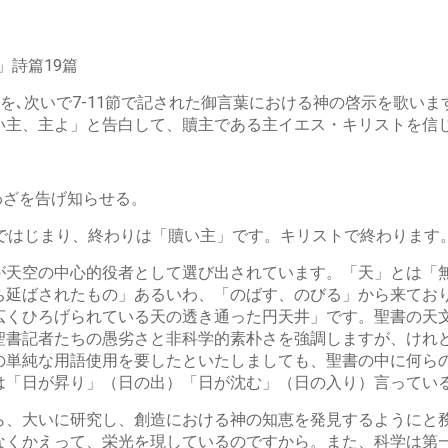
」詩篇19篇
を､次いで7-11節で記された御言葉における神の啓示を歌います
い主、主よ」と告白して、贖主である主イエス・キリストを信じ
わざを告げ知らせる。
ではじまり、終わりは「贖い主」です。キリストで終わります
太陽が天空の中心的役者として選び出されています。「天」とは
ち延ばされたもの」あるいわ、「のばす、のびる」から来てお
広くひろげられている天の透き通った円天井」です。聖書の天
聖書記者たちの愚劣さと非科学的素朴さを強調しますが、けれ
の単純な用語使用を要したといたしましても、聖書の中に何ら
は「日が昇り」（日の出）「日が沈む」（日の入り）言ってい
ら、大いに研究し、創造における神の知恵を発見するようにと
なくかえって、栄光を現しているのですから。また、科学は第