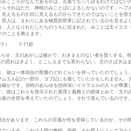
のみこころがなんであるかは、言葉でもって語るわけではない
らそれはただ、神様のみことばによるしかないのです。へブル1
、見えるものが目に見えるものからできたのではないことを悟
、罪人は、まわりにある物質的世界に記されているのを見るよ
は、人となりわたしたちのうちに住まれた、みことば主イエス
がそのことを教えます。
ラ） 7-11節
返らせ、主のあかしは確かで、わきまえのない者を賢くする。8
への恐れはきよく、とこしえまでも変わらない。主のさばきは
き、彼は一体現在の聖書のどれぐらいを持っていたのでしょう
サムエル記の一部分、ヨブ記にも接していたかもしれません。
は確かです。当時のあらゆる信仰深いイスラエルの人々が尊重
す。彼はこれらを啓示された真理と義務との総体とみて「主の
約束の全部を考えていたのでしょう。それで喜んでいるのです
用法があります。これらの言葉が何を意味しているのか、その
来ています。これは人間の教師、両親、また賢人によって与え