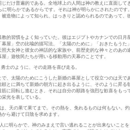
じだけ普遍的である。全地球上の人間は神の教えに直面してき
彼らに明らかであるからです。それは神が明らかにされたのです
、被造物によって知られ、はっきりと認められるのであって、
。
異教的習慣をよく知っていた。彼はエジプトやカナンでの日月
「幕屋」空の比喩的描写法、「太陽のために」「おきたもうた
天照大女神と彼女の神話的な家族や、前歴史的な神々とのあの
幕屋」遊牧民たちが用いる移動用の天幕のことです。
。勇士のように、その走路を喜び走る。
とで、太陽のためにこうした新婚の幕屋として役立つのは天で
信頼とに満ちて新婚の朝方に起き出るように、そのように昇る
道筋に回転し進むとき、それは自分の順路を強烈な歓喜をもっ
の栄光を表している。
のは、天の果て果てまで。その熱を、免れるものは何もない。
熱から避けて日陰を求めます。
の人に明らかで、神のみまえで言い逃れることが出来ないこと