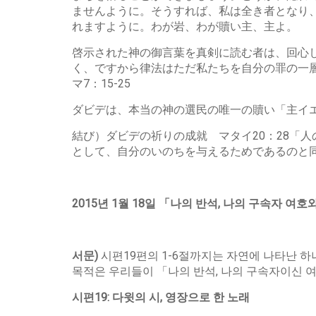
ませんように。そうすれば、私は全き者となり、
れますように。わが岩、わが贖い主、主よ。
啓示された神の御言葉を真剣に読む者は、回心
く、ですから律法はただ私たちを自分の罪の一
マ7：15-25
ダビデは、本当の神の選民の唯一の贖い「主イ
結び）ダビデの祈りの成就 マタイ20：28「
として、自分のいのちを与えるためであるのと
2015
년
1
월
18
일
「
나의
반석
,
나의
구속자
여호
서문
)
시편19편의 1-6절까지는 자연에 나타난 하나
목적은 우리들이 「나의 반석, 나의 구속자이신 
시편
19:
다윗의
시
,
영장으로
한
노래