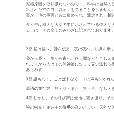
究極原因を取り扱わないのです。科学は自然の
出された神の自己啓示」を見ることをしません
実が、他の事実と共に集められ、測定され、相
ダビデは雄大な大空の中に示されている偉大な
るしは、その全てのみわざに記されております
2節 昼は昼へ、話を伝え、夜は夜へ、知識を示
昼から昼へ、夜から夜へ、絶え間なくとこしえ
れですから人はその無神論に対して言い逃れる
あらわす。
3節 話もなく、ことばもなく、その声も聞かれ
原語の並び方「無・話・また・無・言、なし・
4節 しかし、その呼び声は全地に響き渡り、そ
神の栄光と創造主の御手の業のこういう天的な