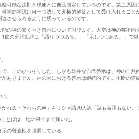
観察可能な法則と現象とに自己限定しているのです。第二原因
。科学的学説は何一つ決して究極的解答として受け入れること
関連させられるように残っているのです。
大能の神の驚くべき啓示について叫びます。大空は神の芸術的
。1節の分詞動詞は「語りつつある。」「示しつつある。」で継
す。
まで、このひっそりした、しかも雄弁な自己啓示は、神の自然
術がありません。神の天における啓示は継続的です。不断の連
ない。
きかれる・それらの声」ギリシャ語70人訳「話も言語もない、
のことばは、地の果てまで届いた。
啓示の普遍性を強調している。