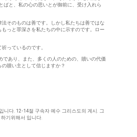
ことばと、私の心の思いとが御前に、受け入れら
律法そのものは善です。しかし私たちは善ではな
ももっと罪深さを私たちの中に示すのです。ロー
て祈っているのです。
ためであり、また、多くの人のための、贖いの代価
らの贖い主として信じますか？
니다. 12-14절 구속자 예수 그리스도의 계시. 그
 하기위해서 입니다.