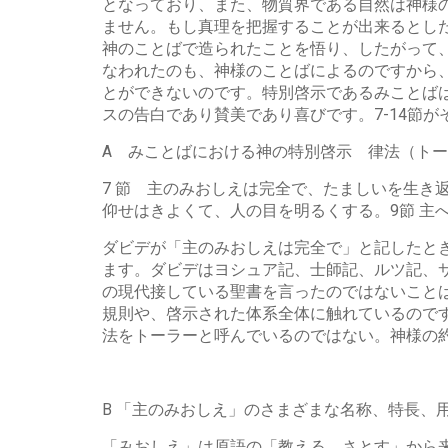
となっており、また、物質界である自然は神様
ません。もし真理を把握することが出来るとした
神のことばで造られたことを悟り、したがって
なわれたのも、神様のことばによるのですから
とができないのです。特別啓示であるみことば
スの告白であり賛美であり喜びです。7-14節
A みことばにおける神の特別啓示 律法（トー
7 節 主のみおしえは完全で、たましいを生き
仰せはきよくて、人の目を明るくする。9節 主
ダビデが「主のみおしえは完全で」と記したと
ます。ダビデはヨシュア記、士師記、ルツ記、
の現代接している聖書を言ったのではないこと
規則や、啓示された体系全体に触れているので
法をトーラーと呼んでいるのではない。神様の
B 「主のみおしえ」のさまざまな名称、特長、
「みおしえ」は原語の「教える、さとす」から