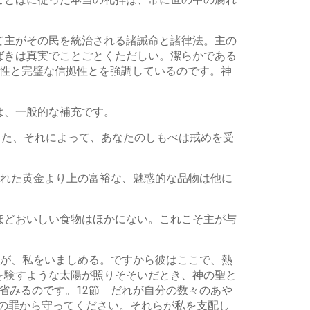
て主がその民を統治される諸誡命と諸律法。主の
ばきは真実でことごとくただしい。潔らかである
続性と完璧な信拠性とを強調しているのです。神
は、一般的な補充です。
 また、それによって、あなたのしもべは戒めを受
された黄金より上の富裕な、魅惑的な品物は他に
ほどおいしい食物はほかにない。これこそ主が与
法が、私をいましめる。ですから彼はここで、熱
を験すような太陽が照りそそいだとき、神の聖と
省みるのです。12節 だれが自分の数々のあや
慢の罪から守ってください。それらが私を支配し