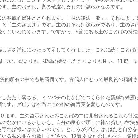
です。主のおそれ、真の敬虔なるものは潔らかなのです。
典の客観的総体ととられます。「神の律法一般」。それによっ
」と「主のさばき」です。主のおそれは潔らかであり、主のさ
続くといわれています。ですから、9節にある主のことばの持
美しさを詳細にわたって示してくれました。これに続くことば
好ましい。蜜よりも、蜜蜂の巣のしたたりよりも甘い。11 節
物質的所有の中でも最高価です。古代人にとって最良質の精錬
らしたたり落ちる、ミツバチのおかげでつくられた新鮮な蜂蜜
価です。ダビデは本当にこの神の御言葉を愛したのです。
語ります。主の啓示されたみことばの中に見出されるこれら律
みのなかにいるがしかも、自分の良心の頭上に神の義しい律法
守れば報いは大きいのです。ところがダビデは､はたと自分を
いる私の罪をお赦しください。13節 あなたのしもべを、傲