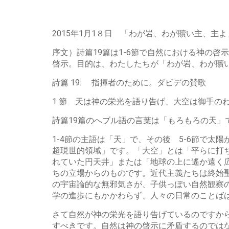
2015年1月1８日 「わが岩、わが贖い主、主よ
序文）詩篇19篇は1-6節で自然における神の啓示
啓示。目的は、わたしたちが「わが岩、わが贖
詩篇 19: 指揮者のために。ダビデの賛歌
1 節 天は神の栄光を語り告げ、大空は御手の
詩篇19篇のへブル語の言葉は「もろもろの天」
1-4節の主語は「天」で、その後 5-6節で
超現世的領域」です。「大空」とは「平らに打
れていた円天井」または「地球の上に遙か遠く
ちの立場からのものです。近代主義たちは終始
の宇宙論的な無邪気さが、子供っぽい自然観察
学の進歩にもかかわらず、人々の日常のことば
さて自然が神の栄光を語り告げているのですか
すべきです。自然は神の啓示に矛盾するのでは