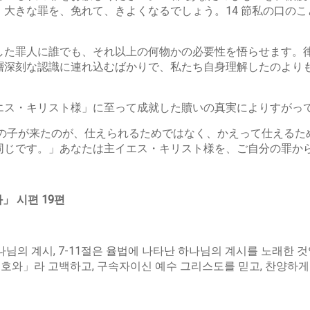
大きな罪を、免れて、きよくなるでしょう。14 節私の口の
した罪人に誰でも、それ以上の何物かの必要性を悟らせます。
層深刻な認識に連れ込むばかりで、私たち自身理解したのより
エス・キリスト様」に至って成就した贖いの真実によりすがっ
人の子が来たのが、仕えられるためではなく、かえって仕える
同じです。」あなたは主イエス・キリスト様を、ご自分の罪か
와
」
시편
19
편
님의 계시, 7-11절은 율법에 나타난 하나님의 계시를 노래한 것입
여호와」라 고백하고, 구속자이신 예수 그리스도를 믿고, 찬양하게