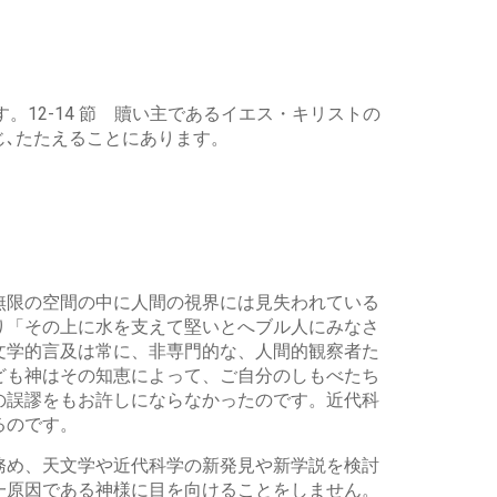
。12-14 節 贖い主であるイエス・キリストの
､たたえることにあります。
。
「無限の空間の中に人間の視界には見失われている
り「その上に水を支えて堅いとへブル人にみなさ
文学的言及は常に、非専門的な、人間的観察者た
ども神はその知恵によって、ご自分のしもべたち
の誤謬をもお許しにならなかったのです。近代科
るのです。
務め、天文学や近代科学の新発見や新学説を検討
一原因である神様に目を向けることをしません。