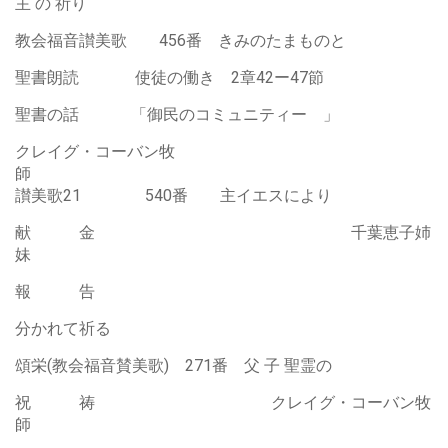
主 の 祈り
教会福音讃美歌 456番 きみのたまものと
聖書朗読 使徒の働き 2章42ー47節
聖書の話 「御民のコミュニティー 」
クレイグ・コーバン牧
師
讃美歌21 540番 主イエスにより
献 金 千葉恵子姉
妹
報 告
分かれて祈る
頌栄(教会福音賛美歌) 271番 父 子 聖霊の
祝 祷 クレイグ・コーバン牧
師