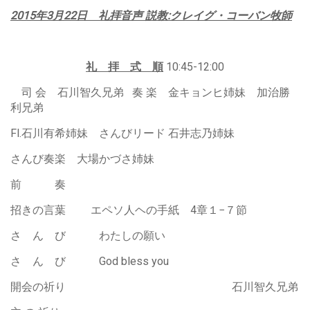
2015年3月22日 礼拝音声 説教:クレイグ・コーバン牧師
礼 拝 式 順
10:45-12:00
司 会 石川智久兄弟 奏 楽 金キョンヒ姉妹 加治勝
利兄弟
Fl.石川有希姉妹 さんびリード 石井志乃姉妹
さんび奏楽 大場かづさ姉妹
前 奏
招きの言葉 エペソ人ヘの手紙 4章１−７節
さ ん び わたしの願い
さ ん び God bless you
開会の祈り 石川智久兄弟