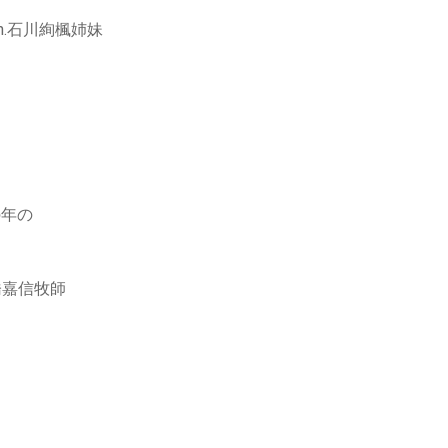
n.石川絢楓姉妹
の年の
橋嘉信牧師