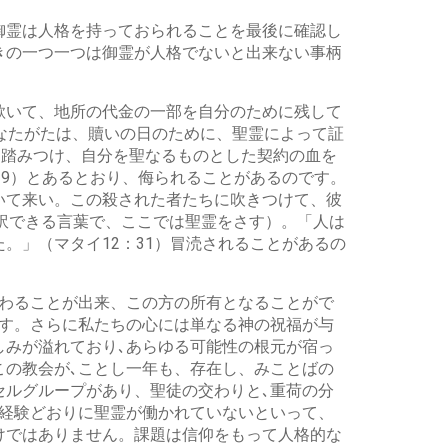
御霊は人格を持っておられることを最後に確認し
きの一つ一つは御霊が人格でないと出来ない事柄
欺いて、地所の代金の一部を自分のために残して
なたがたは、贖いの日のために、聖霊によって証
を踏みつけ、自分を聖なるものとした契約の血を
29）とあるとおり、侮られることがあるのです。
いて来い。この殺された者たちに吹きつけて、彼
翻訳できる言葉で、ここでは聖霊をさす）。「人は
。」（マタイ12：31）冒涜されることがあるの
交わることが出来、この方の所有となることがで
です。さらに私たちの心には単なる神の祝福が与
しみが溢れており､あらゆる可能性の根元が宿っ
この教会が､ことし一年も、存在し、みことばの
セルグループがあり、聖徒の交わりと､重荷の分
､経験どおりに聖霊が働かれていないといって、
けではありません。課題は信仰をもって人格的な