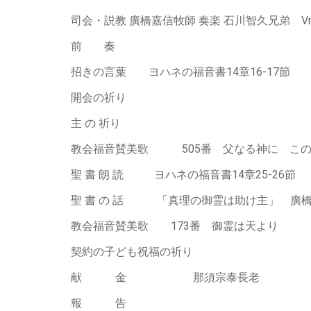
司会・説教 廣橋嘉信牧師 奏楽 石川智久兄弟 V
前 奏
招きの言葉 ヨハネの福音書14章16-17節
開会の祈り
主 の 祈り
教会福音賛美歌 505番 父なる神に こ
聖 書 朗 読 ヨハネの福音書14章25-26節
聖 書 の 話 「真理の御霊は助け主」 廣
教会福音賛美歌 173番 御霊は天より
契約の子ども祝福の祈り
献 金 那須宗泰長老
報 告