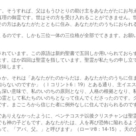
す。そうすれば、父はもうひとりの助け主をあなたがたにお与
真理の御霊です。世はその方を受け入れることができません。
その方はあなたがたとともに住み、あなたがたのうちにおられ
くるのです。しかも三位一体の三位格が全部でてきます。お願
されています。この原語は新約聖書で五回しか用いられておら
ます。ほか四回は聖霊を指しています。聖霊が私たちの申し立
意味します。
うか。それは「あなたがたのからだは、あなたがたのうちに住
らないのですか」（Ⅰコリント6：19）とある通り、主イエ
も深い意味で、私のいのちの原則となり、人格の根拠となり、
の霊として私たちのいのちとなって住んでくださったのです。
です。まごころから信じた者に例外なしに住んでおられるので
でありえなかったように、ペンテコステ以後クリスチャンは聖
でも神の子どもです。あなたがたは、人を再び恐怖に陥れるよ
て、「アバ、父。」と呼びます』（ローマ8：14-15）。天