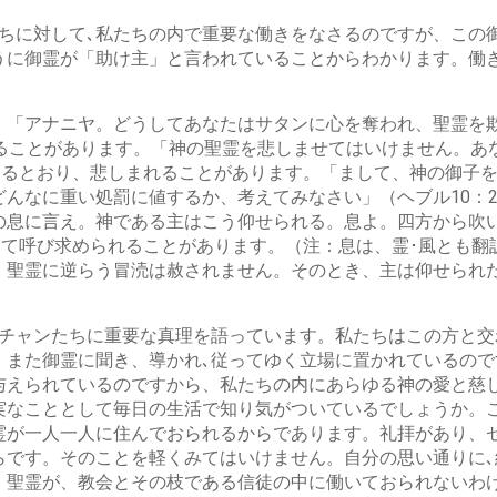
たちに対して､私たちの内で重要な働きをなさるのですが、この
うに御霊が「助け主」と言われていることからわかります。働
。「アナニヤ。どうしてあなたはサタンに心を奪われ、聖霊を
れることがあります。「神の聖霊を悲しませてはいけません。あ
あるとおり、悲しまれることがあります。「まして、神の御子
んなに重い処罰に値するか、考えてみなさい」（ヘブル10：
の息に言え。神である主はこう仰せられる。息よ。四方から吹
って呼び求められることがあります。（注：息は、霊･風とも
聖霊に逆らう冒涜は赦されません。そのとき、主は仰せられた
スチャンたちに重要な真理を語っています。私たちはこの方と
。また御霊に聞き、導かれ､従ってゆく立場に置かれているの
与えられているのですから、私たちの内にあらゆる神の愛と慈
実なこととして毎日の生活で知り気がついているでしょうか。
霊が一人一人に住んでおられるからであります。礼拝があり、
らです。そのことを軽くみてはいけません。自分の思い通りに
、聖霊が、教会とその枝である信徒の中に働いておられないわ