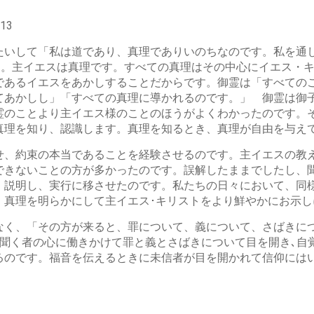
13
たいして「私は道であり、真理でありいのちなのです。私を通
た。主イエスは真理です。すべての真理はその中心にイエス・
であるイエスをあかしすることだからです。御霊は「すべての
てあかしし」「すべての真理に導かれるのです。」 御霊は御
霊のことより主イエス様のことのほうがよくわかったのです。
真理を知り、認識します。真理を知るとき、真理が自由を与え
せ、約束の本当であることを経験させるのです。主イエスの教
できないことの方が多かったのです。誤解したままでしたし、
、説明し、実行に移させたのです。私たちの日々において、同
、真理を明らかにして主イエス･キリストをより鮮やかにお示し
なく、「その方が来ると、罪について、義について、さばきにつ
聞く者の心に働きかけて罪と義とさばきについて目を開き､自
るのです。福音を伝えるときに未信者が目を開かれて信仰には