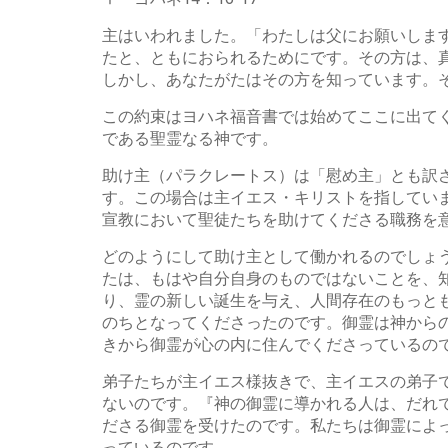
主はいわれました。「わたしは父にお願いしま
たと、ともにおられるためにです。その方は、
しかし、あなたがたはその方を知っています。
この約束はヨハネ福音書では始めてここに出て
である聖霊なる神です。
助け主（パラクレートス）は「慰め主」とも訳
す。この場合は主イエス・キリストを指してい
宣教において聖徒たちを助けてくださる職務を
どのようにして助け主として働かれるのでしょ
たは、もはや自分自身のものではないことを、知
り、霊の新しい誕生を与え、人間存在のもっと
のちとなってくださったのです。御霊は神から
きから御霊が心の内に住んでくださっているの
弟子たちが主イエス様抜きで、主イエスの弟子
ないのです。『神の御霊に導かれる人は、だれ
ださる御霊を受けたのです。私たちは御霊によっ
っているのです。