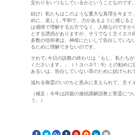
交わりをいつもしているかということなのです
結び）私たちはこのような重大な真理を今まで
めに、楽しく､平和で、力があるように感じる
は感情で理解するお方でなく、人格なのですか
とする誘惑がありますが、そうでなく主イエス
多数の信仰者は、神様にたいして告白していな
るために理解できないのです。
それで､今日の説教の終わりは「もし、私たち
くださいます。」（Ⅰヨハネ1：9）との勧め
あるいは、告白していない罪のために妨げられ
溢れる御霊のいのちと恵みに支えられて、主イ
（補足：今年は詩篇の連続講解説教と聖霊につ
う。）