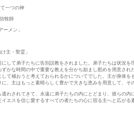
して一つの神
牧師
アーメン」
「助け主・聖霊」
前にして弟子たちに告別説教をされました。弟子たちは状況を
わずかな時間の中で重要な教えを分かち励まし慰めを用意され
にして補おうと考えておられるかについてでした。主が身体を
りに、主はもっと素晴らしく豊かで大きな恵みを用意して、そ
ら遣わされてきて、永遠に弟子たちの内にとどまり、彼らの内
主イエスを信じ愛するすべての者たちの心に宿る主へと広がる