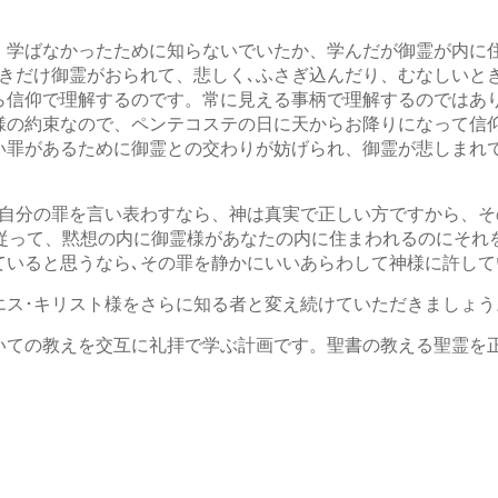
。
、学ばなかったために知らないでいたか、学んだが御霊が内に
ときだけ御霊がおられて、悲しく､ふさぎ込んだり、むなしいと
ら信仰で理解するのです。常に見える事柄で理解するのではあ
様の約束なので、ペンテコステの日に天からお降りになって信
い罪があるために御霊との交わりが妨げられ、御霊が悲しまれ
が自分の罪を言い表わすなら、神は真実で正しい方ですから、
に従って、黙想の内に御霊様があなたの内に住まわれるのにそれ
ていると思うなら､その罪を静かにいいあらわして神様に許して
エス･キリスト様をさらに知る者と変え続けていただきましょう
いての教えを交互に礼拝で学ぶ計画です。聖書の教える聖霊を