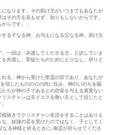
えになります。その助け主がいつまでもあなたが
世はその方を見もせず、知りもしないからです。
るからです。」
いする子なる神、お与えになる父なる神、助け主
ず、一回は「弁護してくださる方」と訳していま
てを弁護し、聖徒たちのためにとりなし、祈りと
まれる、神から受けた聖霊の宮であり、あなたが
スを信じたものの心の内に住み、神のいのちを賜
私たちが神の子であるとの自覚を与える真実ない
クリスチャンは主イエスを救い主として信じたと
す。
霊様抜きでクリスチャン生活をすることはありえ
うな、奴隷の霊を受けたのではなく、子としてく
の父なる神様と祈るときに､御霊が祈らせてくださ