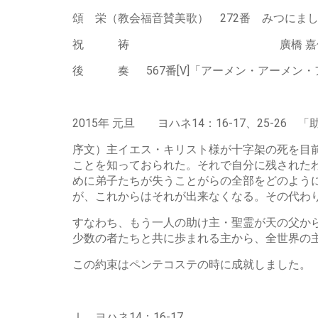
頌 栄（教会福音賛美歌） 272番 みつにま
祝 祷 廣橋 嘉信
後 奏 567番[V]「アーメン・アーメン・
2015年 元旦 ヨハネ14：16-17、25-26 
序文）主イエス・キリスト様が十字架の死を目
ことを知っておられた。それで自分に残された
めに弟子たちが失うことがらの全部をどのよう
が、これからはそれが出来なくなる。その代わ
すなわち、もう一人の助け主・聖霊が天の父か
少数の者たちと共に歩まれる主から、全世界の
この約束はペンテコステの時に成就しました。
Ⅰ ヨハネ14：16-17