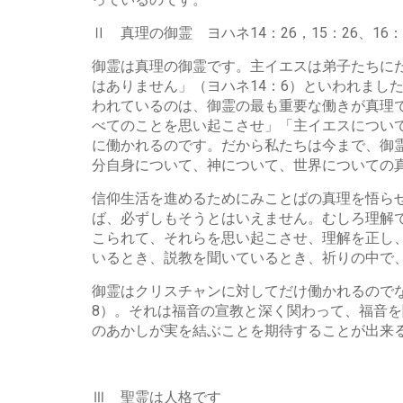
Ⅱ 真理の御霊 ヨハネ14：26，15：26、16：
御霊は真理の御霊です。主イエスは弟子たちに
はありません」（ヨハネ14：6）といわれまし
われているのは、御霊の最も重要な働きが真理
べてのことを思い起こさせ」「主イエスについ
に働かれるのです。だから私たちは今まで、御
分自身について、神について、世界についての
信仰生活を進めるためにみことばの真理を悟ら
ば、必ずしもそうとはいえません。むしろ理解
こられて、それらを思い起こさせ、理解を正し
いるとき、説教を聞いているとき、祈りの中で
御霊はクリスチャンに対してだけ働かれるので
8）。それは福音の宣教と深く関わって、福音を
のあかしが実を結ぶことを期待することが出来
Ⅲ 聖霊は人格です