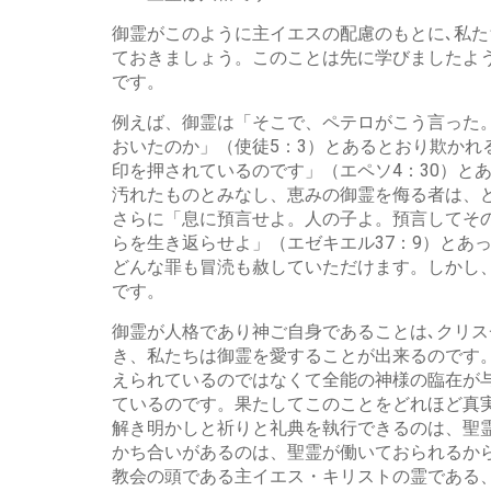
御霊がこのように主イエスの配慮のもとに､私
ておきましょう。このことは先に学びましたよ
です。
例えば、御霊は「そこで、ペテロがこう言った
おいたのか」（使徒5：3）とあるとおり欺か
印を押されているのです」（エペソ4：30）と
汚れたものとみなし、恵みの御霊を侮る者は、ど
さらに「息に預言せよ。人の子よ。預言してそ
らを生き返らせよ」（エゼキエル37：9）とあ
どんな罪も冒涜も赦していただけます。しかし、
です。
御霊が人格であり神ご自身であることは､クリ
き、私たちは御霊を愛することが出来るのです
えられているのではなくて全能の神様の臨在が
ているのです。果たしてこのことをどれほど真
解き明かしと祈りと礼典を執行できるのは、聖
かち合いがあるのは、聖霊が働いておられるか
教会の頭である主イエス・キリストの霊である