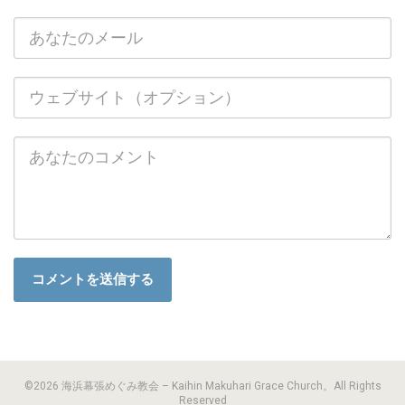
©2026 海浜幕張めぐみ教会 – Kaihin Makuhari Grace Church。All Rights
Reserved