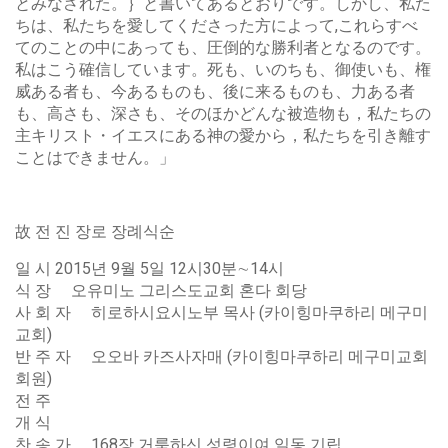
とみなされた。｝と書いてあるとおりです。しかし、私た
ちは、私たちを愛してくださった方によって,これらすべ
てのことの中にあっても、圧倒的な勝利者となるのです。
私はこう確信しています。死も、いのちも、御使いも、権
威ある者も、今あるものも、後に来るものも、力ある者
も、高さも、深さも、そのほかどんな被造物も，私たちの
主キリスト・イエスにある神の愛から，私たちを引き離す
ことはできません。」
故 전 진 장로 장례식순
일 시 2015년 9월 5일 12시30분∼14시
식 장 오유미노 그리스도교회 혼다 회당
사 회 자 히로하시요시노부 목사 (카이힝마쿠하리 메구미
교회)
반 주 자 오오바 카즈사자매 (카이힝마쿠하리 메구미교회
회원)
전 주
개 식
찬 송 가 168장 거룩하신 성령이여 일동 기립