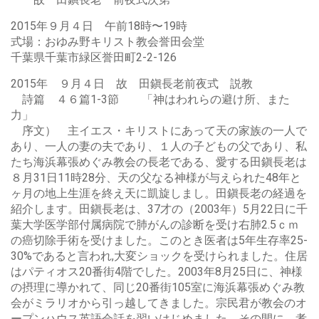
2015年９月４日 午前18時〜19時
式場：おゆみ野キリスト教会誉田会堂
千葉県千葉市緑区誉田町2-2-126
2015年 ９月４日 故 田鎭長老前夜式 説教
詩篇 ４６篇1-3節 「神はわれらの避け所、また
力」
序文） 主イエス・キリストにあって天の家族の一人で
あり、一人の妻の夫であり、１人の子どもの父であり、私
たち海浜幕張めぐみ教会の長老である、愛する田鎭長老は
８月31日11時28分、天の父なる神様が与えられた48年と
ヶ月の地上生涯を終え天に凱旋しまし。田鎭長老の経過を
紹介します。田鎭長老は、37才の（2003年）5月22日に千
葉大学医学部付属病院で肺がんの診断を受け右肺2.5ｃｍ
の癌切除手術を受けました。このとき医者は5年生存率25-
30%であると言われ,大変ショックを受けられました。住居
はパティオス20番街4階でした。2003年8月25日に、神様
の摂理に導かれて、同じ20番街105室に海浜幕張めぐみ教
会がミラリオから引っ越してきました。宗民君が教会のオ
ープンハウス英語会話を習いはじめました。その間に、孝