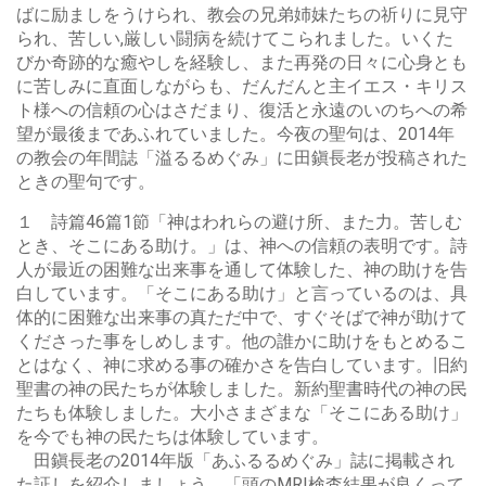
ばに励ましをうけられ、教会の兄弟姉妹たちの祈りに見守
られ、苦しい,厳しい闘病を続けてこられました。いくた
びか奇跡的な癒やしを経験し、また再発の日々に心身とも
に苦しみに直面しながらも、だんだんと主イエス・キリス
ト様への信頼の心はさだまり、復活と永遠のいのちへの希
望が最後まであふれていました。今夜の聖句は、2014年
の教会の年間誌「溢るるめぐみ」に田鎭長老が投稿された
ときの聖句です。
１ 詩篇46篇1節「神はわれらの避け所、また力。苦しむ
とき、そこにある助け。」は、神への信頼の表明です。詩
人が最近の困難な出来事を通して体験した、神の助けを告
白しています。「そこにある助け」と言っているのは、具
体的に困難な出来事の真ただ中で、すぐそばで神が助けて
くださった事をしめします。他の誰かに助けをもとめるこ
とはなく、神に求める事の確かさを告白しています。旧約
聖書の神の民たちが体験しました。新約聖書時代の神の民
たちも体験しました。大小さまざまな「そこにある助け」
を今でも神の民たちは体験しています。
田鎭長老の2014年版「あふるるめぐみ」誌に掲載され
た証しを紹介しましょう。「頭のMRI検査結果が良くって