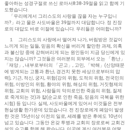
좋아하는 성경구절로 쓰신 로마서8:38-39절을 읽고 함께 기
도했습니다.
「우리에게서 그리스도의 사랑을 끊을 자는 누구입니
까?」라고 물은 사도바울은 39절까지 대답합니다. 정 진장
로의 대답도 바로 이절에 있습니다. 우리들은 어떠합니까?
１ 그리스도의 사랑에서 떨어져 나가, 버림받은 것같이
느끼게 되는 일들, 믿음의 확신을 버리게 할만한 과제, 의혹
과 불신앙 중에 갇혀버리게 되는 원인등이 지금 당신에게 있
지는 않습니까? 그것들은 여러분의 외부에서 오는 「환난」
「재앙」, 내부로부터의 「곤고」, 고민, 「박해」(신앙때문
에 받게되는 고통과 환난, 경건치 못한 세상으로부터의 압
력), 기근, 적신, 궁지, 위험(강의 위험, 도적의 위험, 전국민의
위험, 이방인의 위험, 황야의 위험, 해상의 위험, 거짓형제의
위험, 교회의 위험, 사람들의 악의로인한 죽음의 위험, 질제
로 죽게되는 것)과 칼(순교로 인한 죽음, 믿음의 극복을 위한
시험) 등 입니다. 실제, 사도바울에게 있어서 이것들은 전부
현실생활 한가운데 있었습니다. 전 진장로에게 폐암이 발생
한 것은 15년이상 이전의 일로, 세례를 받은 후에도 10년이
넘고 있습니다. 그동안 온갖 투병과 교회의 장로로써 교회건
설의 수고를 함께 해 왔습니다. 이곳에 계신 여러분은 어떻