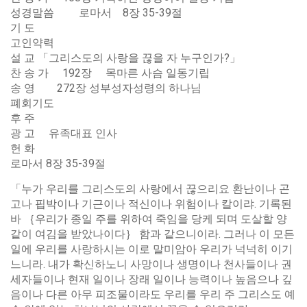
성경말씀 로마서 8장 35-39절
기 도
고인약력
설 교 「그리스도의 사랑을 끊을 자 누구인가?」
찬 송 가 192장 목마른 사슴 일동기립
송 영 272장 성부성자성령의 하나님
폐회기도
후 주
광 고 유족대표 인사
헌 화
로마서 8장 35-39절
「누가 우리를 그리스도의 사랑에서 끊으리요 환난이나 곤
고나 핍박이나 기근이나 적신이나 위험이나 칼이랴. 기록된
바 ｛우리가 종일 주를 위하여 죽임을 당케 되며 도살할 양
같이 여김을 받았나이다｝ 함과 같으니이라. 그러나 이 모든
일에 우리를 사랑하시는 이로 말미암아 우리가 넉넉히 이기
느니라. 내가 확신하노니 사망이나 생명이나 천사들이나 권
세자들이나 현재 일이나 장래 일이나 능력이나 높음으나 깊
음이나 다른 아무 피조물이라도 우리를 우리 주 그리스도 예