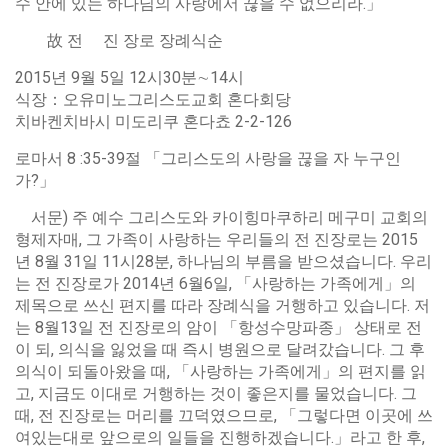
수 안에 있는 하나님의 사랑에서 끊을 수 없으리라.」
故 전 진 장로 장례식순
2015년 9월 5일 12시30분∼14시
식장：오유미노그리스도교회 혼다회당
치바켄치바시 미도리쿠 혼다쵸 2-2-126
로마서 8 :35-39절 「그리스도의 사랑을 끊을 자 누구인
가?」
서문) 주 예수 그리스도와 카이힝마쿠하리 메구미 교회의
형제자매, 그 가족이 사랑하는 우리들의 전 진장로는 2015
년 8월 31일 11시28분, 하나님의 부름을 받으셨습니다. 우리
는 전 진장로가 2014년 6월6일, 「사랑하는 가족에게」의
제목으로 쓰신 편지를 따라 장례식을 거행하고 있습니다. 저
는 8월13일 전 진장로의 암이 「항성수망파종」 상태로 전
이 되, 의식을 잃었을 때 즉시 병원으로 달려갔습니다. 그 후
의식이 되돌아왔을 때, 「사랑하는 가족에게」의 편지를 읽
고, 지금도 이대로 거행하는 것이 좋은지를 물었습니다. 그
때, 전 진장로는 머리를 끄덕였으므로, 「그렇다면 이곳에 쓰
여있는대로 앞으로의 일들을 진행하겠습니다.」라고 한 후,