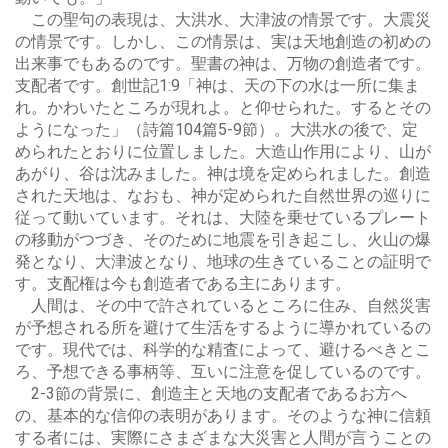
この聖句の表現は、大洪水、大津波の情景です。大震災
の情景です。しかし、この情景は、実は天地創造の初めの
出来事でもあるのです。聖書の神は、万物の創造者です。
支配者です。創世記1:9「神は、天の下の水は一所に集ま
れ。かわいたところが現れよ。と仰せられた。するとその
ようになった」（詩篇104篇5-9節）。大洪水の後で、定
められたとおりに位置しました。大造山作用により、山が
あがり、谷は沈みました。神は境を定められました。創造
された天地は、なおも、神が定められた自然世界の巡りに
従って動いています。それは、大陸を乗せているプレート
の移動がつづき、そのために地震を引き起こし、火山の爆
発となり、大津波となり、地球の生きていることの証明で
す。支配権は今も創造者である主にあります。
人間は、その中で許されているところに住み、自然災害
が予想される所を避けて生活をするように導かれているの
です。現代では、科学的な精査によって、避けるべきとこ
ろ、予想できる事柄等、互いに注意を促しているのです。
2-3節の背景に、創造主と天地の支配者であるお方へ
の、基本的な信仰の表明があります。そのような神に信頼
する者には、実際にさまざまな大災害と人間が言うことの