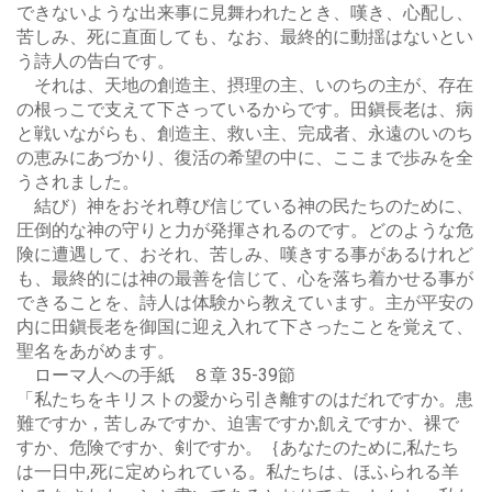
できないような出来事に見舞われたとき、嘆き、心配し、
苦しみ、死に直面しても、なお、最終的に動揺はないとい
う詩人の告白です。
それは、天地の創造主、摂理の主、いのちの主が、存在
の根っこで支えて下さっているからです。田鎭長老は、病
と戦いながらも、創造主、救い主、完成者、永遠のいのち
の恵みにあづかり、復活の希望の中に、ここまで歩みを全
うされました。
結び）神をおそれ尊び信じている神の民たちのために、
圧倒的な神の守りと力が発揮されるのです。どのような危
険に遭遇して、おそれ、苦しみ、嘆きする事があるけれど
も、最終的には神の最善を信じて、心を落ち着かせる事が
できることを、詩人は体験から教えています。主が平安の
内に田鎭長老を御国に迎え入れて下さったことを覚えて、
聖名をあがめます。
ローマ人への手紙 ８章 35-39節
「私たちをキリストの愛から引き離すのはだれですか。患
難ですか，苦しみですか、迫害ですか,飢えですか、裸で
すか、危険ですか、剣ですか。｛あなたのために,私たち
は一日中,死に定められている。私たちは、ほふられる羊