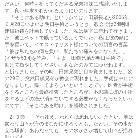
ださい。何時も祈ってくださる兄弟姉妹に感謝いたしま
す。良い年末をむかえるようにいのります。」
「そこにある助け」という点では、田鎭長老が2006年
６月28日いよいよ明日手術というとき、教会では24時間
連鎖祈祷を計画していました。私は病室に尋ねて行きまし
た。彼はベットで眠っているようでした。私は,彼の頭に
手を置いて、イエス・キリスト様についての預言の言葉
「彼は私たちの病を負い、私たちの痛みをになった。」
(イザヤ53:4)を読み、「主よ、田鎭兄弟が明日手術です。
助けて癒やしてください。あなたのみてにゆだねます。」
と祈りました。その時、田鎭兄弟は目を覚ましました。次
の29日、突然田鎭兄弟が教会に現れました。手術は中止に
なりました。帰ってよろしいということです。医者が手術
をするところを最終検査したところが、不思議に彼の手術
をするはずの癌が消えていてする必要がなくなったという
のです。「そこにある助け」を経験されました。
2−３節 「それゆえ、われらは恐れない。たとい、地は
変わり山々が海のまなかに移ろうとも、たとい、その水が
立ち騒ぎ、あわだっても、その水かさが増して山々が揺れ
動いても。」