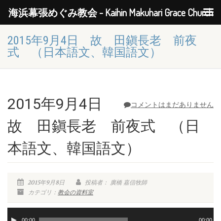
海浜幕張めぐみ教会 - Kaihin Makuhari Grace Church
2015年9月4日 故 田鎭長老 前夜
式 （日本語文、韓国語文）
2015年9月4日
コメントはまだありません
故 田鎭長老 前夜式 （日
本語文、韓国語文）
2015年9月8日
投稿者： 廣橋 嘉信牧師
カテゴリ：
教会の資料室
音
00:00
00:00