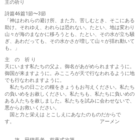
主の祈り
詩篇46篇1節〜3節
「神はわれらの避け所、また力。苦しむとき、そこにある
助け。それゆえ、われらは恐れない。たとい、地は変わり
山々が海のまなかに移ろうとも、たとい、その水が立ち騒
ぎ、あわだっても、その水かさが増して山々が揺れ動いて
も。」
主 の 祈 り
天にいます私たちの父よ。御名があがめられますように。
御国が来ますように。みこころが天で行なわれるように地
でも行なわれますように。
私たちの日ごとの糧をきょうもお与えください。私たち
の負いめをお赦しください。私たちも、私たちに負いめの
ある人たちを赦しました。私たちを試みに会わせないで、
悪からお救いください。
国と力と栄えは とこしえにあなたのものだからで
す。 アーメン
故 田鎭長老 前夜式次第