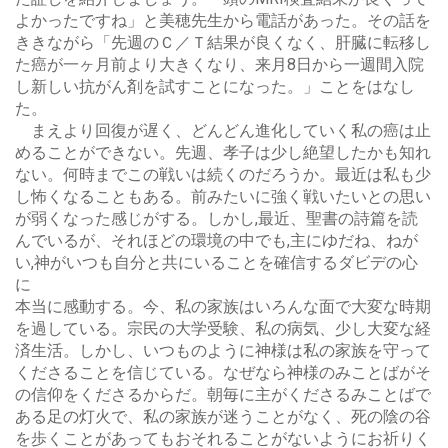
よかったですね」と美穂先生から電話があった。その話を
ききながら「先週のＣ／Ｔ結果が良くなく、肝臓に転移し
た癌が一ヶ月前より大きくなり、来月8日から一週間入院
し新しい抗がん剤を試すことになった。」ことをはなし
た。
まえより回復が遅く、どんどん進化していく私の癌は止
めることができない。先週、孝子は少し絶望したかも知れ
ない。何時までこの戦いは続くのだろうか。最近は私も少
し怖くなることもある。前みたいに強く戦いたいとの思い
が弱くなった感じがする。しかし,最近、聖書の詩篇を読
んでいるが、それほどの環境の中でも,主にゆだね、ねが
い,神がいつも自分と共にいることを確信するダビデの心
に
本当に感動する。今、私の家族はいろんな面で大変な時期
を過している。宗民の大学受験、私の病気、少し大変な経
済生活。しかし、いつものように神様は私の家族を守って
くださることを信じている。なぜなら神様のみことばがそ
の信仰をくださるからだ。朝毎に主がくださるみことばで
ある足の灯火で、私の家族が迷うことがなく、死の陰の谷
を歩くことがあってもおそれることがないようにお祈りく