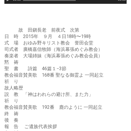
声
プ
レ
ー
ヤ
故 田鎭長老 前夜式 次第
ー
日 時 2015年 ９月 ４日18時〜19時
式 場 おゆみ野キリスト教会 誉田会堂
司式者 廣橋嘉信牧師（海浜幕張めぐみ教会）
奏楽者 大場姉妹（海浜幕張めぐみ教会会員）
黙 祷
聖 書 詩篇 46篇１−3節
教会福音賛美歌 168番 聖なる御霊よ 一同起立
祈 り
故人略歴
説 教 「神はわれらの避け所、また力」
祈 り
教会福音賛美歌 192番 鹿のように 一同起立
終 祷
後 奏
報 告 ご遺族代表挨拶