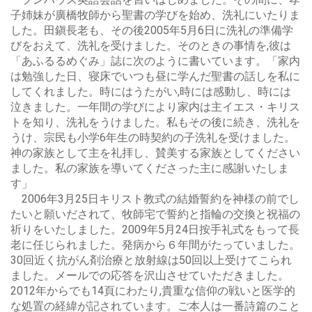
子姉妹が廣橋牧師から聖書の学びを始め、洗礼にいたりま
した。田鎭長老も、その後2005年5月6日に洗礼の準備学
びをおえて、洗礼を受けました。そのときの事情を,彼は
「あふるるめぐみ」誌に次のように書いています。「家内
は勉強した日、寝床でいつも昼に学んだ聖書の話しを私に
してくれました。時にはうたがい,時には感動し、時には
泣きました。一年間の学びにより家内は主イエス・キリス
トを知り、洗礼をうけました。私もその後に続き、洗礼を
うけ、宗民も小学6年生の時契約の子洗礼を受けました。
神の家族として主を礼拝し、賛美する家族としてください
ました。私の家族を導いてくださった主に感謝いたしま
す」
2006年3月25日キリスト教式の結婚誓約を神様の前でし
たいと願いだされて、牧師宅で誓約と指輪の交換と祝福の
祈りをいたしました。2009年5月24日按手礼式をもって長
老に任じられました。発病から６年間がたっていました。
30回近く抗がん剤治療と放射線は50回以上受けてこられ
ました。メールでの応答を沢山させていただきました。
2012年からでも14頁にわたり,貴重な信仰の戦いと医学的
な処置の経緯が記されています。ご本人は一番詩篇のこと