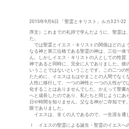
レ
ー
ヤ
2015年9月6日 「聖霊とキリスト」ルカ3:21-22
ー
序文）これまでの礼拝で学んだように、聖霊は
た。
では聖霊とイエス・キリストの関係はどのよう
なる神と第三位格である聖霊の神は、三位一体
ん。しかしイエス・キリストの人としての性質
神であると同時に、完全に人でありました。彼
いうことではないということです。この二つの
たために、イエスはもはやまことの人間でなく
人性に移行して、一つの神性と一つの人性がで
化することはありませんでした。かえって聖書
へと成長したのであり、私たちと同じようにあら
日や時間を知りません。父なる神がご存知です
限でありました。
イエスは、全くの人であるので、一生涯を通じ
Ⅰ イエスの聖霊による誕生・聖霊のイエスへ