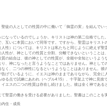
、聖徒の人としての性質の中に働いて「御霊の実」を結んでい
になっているのでしょうか。キリストは神の第二位格でした
で、互いに本質において同等です。ですから、聖霊はキリスト
（人性）については、キリストは私たちと同じように絶えず聖
の人性が、神としての性質と分割、分離できないということは
性質の結合は、彼の神としての性質が、全能や全知というよう
なり、神になったと言うようなことではありません。神として
はなく、二つの神性になるというようなことはありません。彼
が告げているように、イエスは神のままでありながら、完全に
ゆる点で試練にあわれ（ヘブル4:15）、十字架上で神に見捨
。イエスの二つの性質は存在し続けました。彼は全く神である
て聖霊の働きを受ける必要がありました。聖書はこのことを
の内住・成長