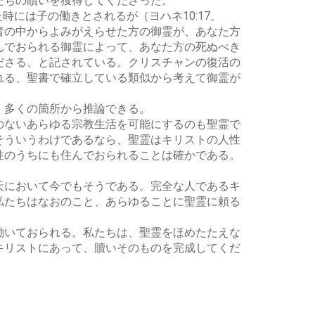
たちの贖いを獲得してくださった。
には子の働きとされるが（ヨハネ10:17、
死者の中からよみがえらせた方の御霊が、あなた方
んでおられる御霊によって、あなた方の死ぬべき
ださる、と記されている。クリスチャンの復活の
れる、聖書で確立している類似から考えて御霊が
、多くの箇所から推論できる。
のないあらゆる宗教生活を可能にするのも聖霊で
そういうわけであるなら、聖霊はキリストの人性
性のうちにも住んでおられることは確かである。
天において今でもそうである。完全な人であるキ
私たちはなおのこと、あらゆることに聖霊に頼る
働いておられる。私たちは、聖霊をほめたたえな
キリストにあって、贖いそのものを完成してくだ