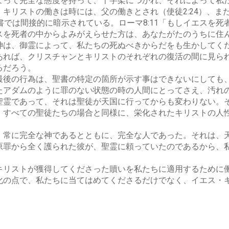
よって完全な態度を持って、十字架につかれ、それによって私
リストの働きは時には、父の働きとされ（使徒2:24）、また時
書では間接的に暗示されている。ローマ8:11「もしイエスを
スを死者の中からよみがえらせた方は、あなたがたのうちに住
神は、御霊によって、私たちの死ぬべきからだをも生かしてく
あれば、クリスチャンとキリストのそれぞれの復活の間に見ら
るだろう。
後の行為は、聖書の特定の箇所が示す事はできないにしても
アダムのように罪のない状態の時の人間にとってさえ、汚れ
聖霊であって、それは聖徒が天国に行ってからも変わりない。
、すべての聖徒たちの場合と同様に、栄化されたキリストの人
。常に完全な神であるとともに、完全な人であった。それは、
原罪から全く護られた彼が、聖霊に頼っていたのであるから、
キリストが獲得してくださった贖いを私たちに適用するために
化の点で、私たちに当てはめてくださるだけでなく、イエス・