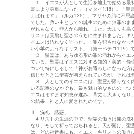
１ イエスが人として生活を地上で始める最初
霊により身重になった」（マタイ1:18）。「
よばれます」（ルカ1:35）。マリヤの胎に不
でした。救い主としての誕生のために無罪のま
がれもなく、罪人から離れ、また、天よりも高く
リストは受胎し聖さのうちに生まれました。キ
イエスは汚れなく宿った。「罪を犯されなかった
い小羊のようなキリスト」（第一ペテロ1:19）
２ 聖霊は、あらゆる形の罪の汚れからイエス
ている。聖霊はイエスに対する知的・美的・倫
ついて特にしるして「神がお遣わしになった方は
信じたときに聖霊が与えられているが、それは
３ 人としてのイエスには、聖霊が限りなく内
いる記事のなかでも、最も魅力的なものの一つで
エスはますます知恵が進み、背丈も大きくなり、
の結果、神と人に愛されたのです。
Ⅱ 洗礼、誘惑、
キリストの生涯の中で、聖霊の働きは彼の洗礼
なり、そして祈っておられると、天が開け、聖霊
は、どの福音書にも、イエス・キリストの働き