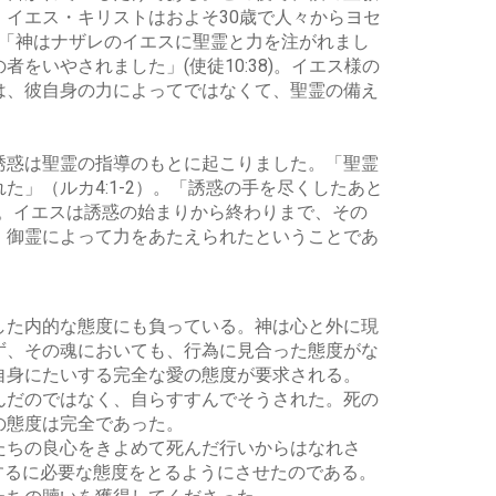
イエス・キリストはおよそ30歳で人々からヨセ
。「神はナザレのイエスに聖霊と力を注がれまし
いやされました」(使徒10:38)。イエス様の
は、彼自身の力によってではなくて、聖霊の備え
誘惑は聖霊の指導のもとに起こりました。「聖霊
」（ルカ4:1-2）。「誘惑の手を尽くしたあと
）。イエスは誘惑の始まりから終わりまで、その
、御霊によって力をあたえられたということであ
した内的な態度にも負っている。神は心と外に現
ず、その魂においても、行為に見合った態度がな
自身にたいする完全な愛の態度が要求される。
んだのではなく、自らすすんでそうされた。死の
の態度は完全であった。
たちの良心をきよめて死んだ行いからはなれさ
するに必要な態度をとるようにさせたのである。