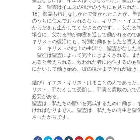
聖霊なしには、イエスはできなかった。聖霊に
２ 聖霊はイエスの復活のうちにも見られた。キ
18）御霊も特別なしかたで働かれたことが、聖
のうちに住んでおられるなら、キリスト・イエ
からだをも生かしてくださるのです。」父なる
場合に、父なる神が御霊を通して働かれるので
キリストの復活にも、特別な働きをしたと言え
３ キリストの地上の生涯で、聖霊がなした最
聖徒は聖霊によって完全にきよくされる。また
あると考えられる。救われた者に内住するのも
にたいして働き始め、彼の復活までそれが続き
結び）イエス・キリストはまことの人であった
リスト、罪なくして受胎し、罪責と腐敗の点で
必要がある。
聖霊は、私たちの贖いを完成するために働き、
ければなりません。聖霊は、私たちの再生と聖
さったからです。