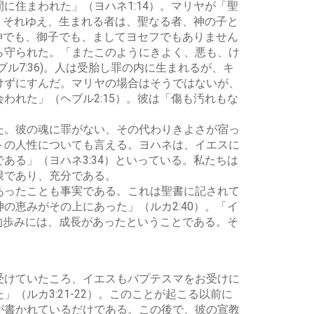
い。
住まわれた」（ヨハネ1:14）。マリヤが「聖
。それゆえ、生まれる者は、聖なる者、神の子と
神でも、御子でも、ましてヨセフでもありません
ら守られた。「またこのようにきよく、悪も、け
7:36)。人は受胎し罪の内に生まれるが、キ
けずにすんだ。マリヤの場合はそうではないが、
れた」（ヘブル2:15）。彼は「傷も汚れもな
た。彼の魂に罪がない、その代わりきよさが宿っ
トの人性についても言える。ヨハネは、イエスに
る」（ヨハネ3:34）といっている。私たちは
限であり、充分である。
あったことも事実である。これは聖書に記されて
恵みがその上にあった」（ルカ2:40）。「イ
的歩みには、成長があったということである。そ
受けていたころ、イエスもバプテスマをお受けに
ルカ3:21-22）。このことが起こる以前に
が書かれているだけである。この後で、彼の宣教