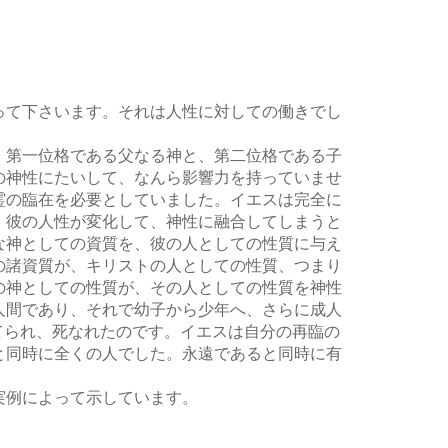
ュ
ー
ム
調
節
って下さいます。それは人性に対しての働きでし
に
は
。第一位格である父なる神と、第二位格である子
上
の神性にたいして、なんら影響力を持っていませ
下
霊の臨在を必要としていました。イエスは完全に
矢
、彼の人性が変化して、神性に融合してしまうと
印
な神としての資質を、彼の人としての性質に与え
キ
の諸資質が、キリストの人としての性質、つまり
ー
の神としての性質が、その人としての性質を神性
を
人間であり、それで幼子から少年へ、さらに成人
使
てられ、死なれたのです。イエスは自分の再臨の
っ
と同時に全くの人でした。永遠であると同時に有
て
く
実例によって示しています。
だ
さ