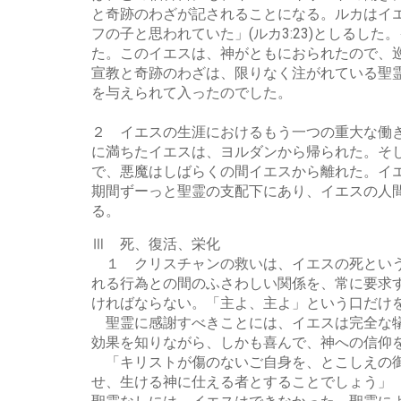
と奇跡のわざが記されることになる。ルカはイ
フの子と思われていた」(ルカ3:23)としる
た。このイエスは、神がともにおられたので、巡
宣教と奇跡のわざは、限りなく注がれている聖
を与えられて入ったのでした。
２ イエスの生涯におけるもう一つの重大な働
に満ちたイエスは、ヨルダンから帰られた。そし
で、悪魔はしばらくの間イエスから離れた。イエ
期間ずーっと聖霊の支配下にあり、イエスの人
る。
Ⅲ 死、復活、栄化
１ クリスチャンの救いは、イエスの死という
れる行為との間のふさわしい関係を、常に要求
ければならない。「主よ、主よ」という口だけ
聖霊に感謝すべきことには、イエスは完全な犠
効果を知りながら、しかも喜んで、神への信仰
「キリストが傷のないご自身を、とこしえの御
せ、生ける神に仕える者とすることでしょう」（