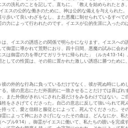
エスの洗礼のことを記して、直ちに、「教えを始められたとき、
した。イエスの公的な働きのために、神は公的な備えを与えられた
り歩いて良いわざをなし、また悪魔に制せられているすべての者を
霊の力によって行われたのです。イエスが公的生涯に入ったの
きは、イエスの誘惑との関係で明らかになります。イエスへの
て御霊に導かれて荒野におり、四十日間、悪魔の試みに会われた
スは御霊の力を帯びてガリラヤに帰られた」（ルカ4:13-14
間としての性質は、その前に置かれた激しい誘惑に勝つために
彼の外的な行為に負っているだけでなく、彼が死ぬ時にしめ
する。彼の意志にただ外面的に一致させることだけでは喜ばれ
を、また外側がきれいにされた器だけをみるわけではない。ご
牲をささげてくださった。自己の意志に反して強いられて死
を持って、愛と信頼と服従とによって、死んでくださった。そ
霊によって神におささげになったその血は、どんなにか、私
ヘブル9:14）。御霊がイエスに働いて、私たちの贖いを完成