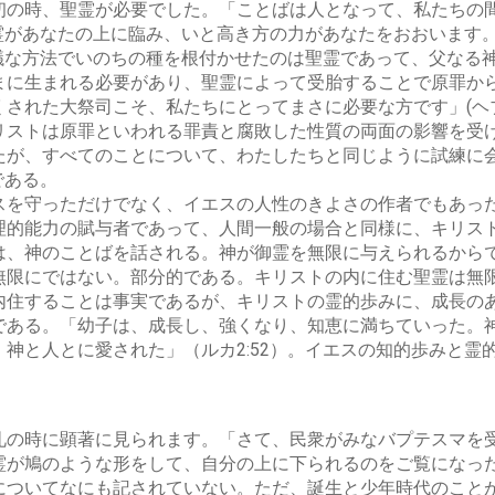
の時、聖霊が必要でした。「ことばは人となって、私たちの間に
聖霊があなたの上に臨み、いと高き方の力があなたをおおいます
思議な方法でいのちの種を根付かせたのは聖霊であって、父なる
まに生まれる必要があり、聖霊によって受胎することで原罪か
された大祭司こそ、私たちにとってまさに必要な方です」(ヘブル
リストは原罪といわれる罪責と腐敗した性質の両面の影響を受
が、すべてのことについて、わたしたちと同じように試練に会わ
である。
を守っただけでなく、イエスの人性のきよさの作者でもあっ
理的能力の賦与者であって、人間一般の場合と同様に、キリス
、神のことばを話される。神が御霊を無限に与えられるからであ
無限にではない。部分的である。キリストの内に住む聖霊は無
住することは事実であるが、キリストの霊的歩みに、成長の
ある。「幼子は、成長し、強くなり、知恵に満ちていった。神の
神と人とに愛された」（ルカ2:52）。イエスの知的歩みと霊
の時に顕著に見られます。「さて、民衆がみなバプテスマを
が鳩のような形をして、自分の上に下られるのをご覧になった」（
についてなにも記されていない。ただ、誕生と少年時代のこと