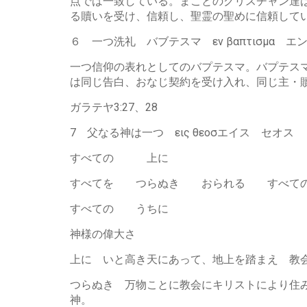
点では一致している。まことのクリスチャン達
る贖いを受け、信頼し、聖霊の聖めに信頼して
６ 一つ洗礼 バブテスマ εν βαπτισμα 
一つ信仰の表れとしてのバプテスマ。バプテス
は同じ告白、おなじ契約を受け入れ、同じ主・
ガラテヤ3:27、28
7 父なる神は一つ εις θεοσエイス セオス
すべての 上に
すべてを つらぬき おられる すべての
すべての うちに
神様の偉大さ
上に いと高き天にあって、地上を踏まえ 教
つらぬき 万物ことに教会にキリストにより住
神。