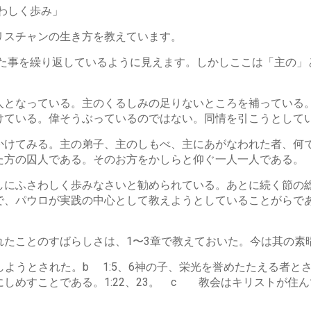
さわしく歩み」
リスチャンの生き方を教えています。
った事を繰り返しているように見えます。しかしここは「主の
人となっている。主のくるしみの足りないところを補っている
けている。偉そうぶっているのではない。同情を引こうとして
かけてみる。主の弟子、主のしもべ、主にあがなわれた者、何
た方の囚人である。そのお方をかしらと仰ぐ一人一人である。
しにふさわしく歩みなさいと勧められている。あとに続く節の
で、パウロが実践の中心として教えようとしていることがらで
れたことのすばらしさは、1〜3章で教えておいた。今は其の素
にしようとされた。b 1:5、6神の子、栄光を誉めたたえる者
すことである。1:22、23。 c 教会はキリストが住んでおられ