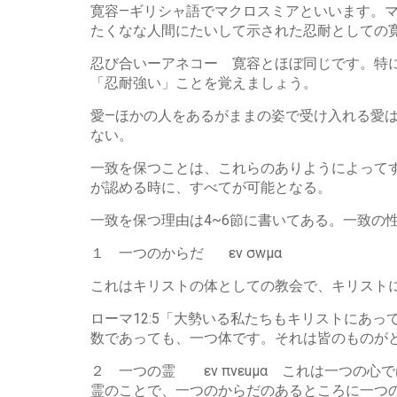
寛容—ギリシャ語でマクロスミアといいます。
たくなな人間にたいして示された忍耐としての
忍び合いーアネコー 寛容とほぼ同じです。特
「忍耐強い」ことを覚えましょう。
愛—ほかの人をあるがままの姿で受け入れる愛
ない。
一致を保つことは、これらのありようによって
が認める時に、すべてが可能となる。
一致を保つ理由は4~6節に書いてある。一致の
１ 一つのからだ εν σwμα
これはキリストの体としての教会で、キリストに属するす
ローマ12:5「大勢いる私たちもキリストにあっ
数であっても、一つ体です。それは皆のものがと
２ 一つの霊 εν πνεuμα これは一つの
霊のことで、一つのからだのあるところに一つ