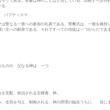
はそうである。聖書は神のことばと信じている。説教すべき内
いる。
エン バプティスマ
マは聖なる一致への参加の礼典である。聖餐式は、一致を維持
贖い主への献身である。それですべての信徒は一つからだであ
ものの 父なる神は 一つ
会を支配、統治される主権者、神。
み、生気を与え、制御される、神の摂理の臨在うちに 信じ