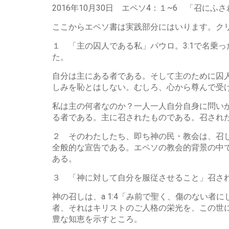
レ
2016年10月30日 エペソ4：１~6 「召にふ
ー
ヤ
ここからエペソ書は実践部分にはいります。ク
ー
１ 「主の囚人である私」パウロ。3:1で名乗
た。
自分は主にある者である。そして主のために囚
しみを恥とはしない。むしろ、心から尊んで受
私は主の何者なのか？一人一人自分自身に問い
る者である。主に召されたものである。召され
２ そのわたしたち、即ち神の民・教会は、召
全般的な宣告である。エペソの教会的背景の中
ある。
３ 「神に対して自分を服従させること」召さ
神の召しは、a 1:4「み前で聖く、傷のない者
者、それはキリストのご人格の栄光を、この世にしめ
豊な知恵を示すところ。