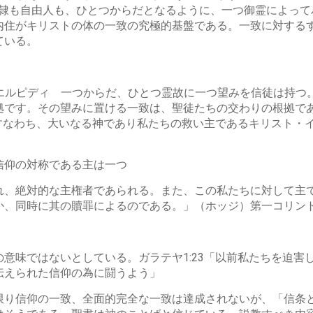
も奴隷も自由人も、ひとつからだとなるように、一つ御霊によっ
内住がキリストの体の一致の究極的基盤である。一致に対する
ている。
 ミアー エルピディ 一つからだ、ひとつ霊故に一つ望みを信徒は
です。その望みに置ける一致は、聖徒たちの交わりの根拠であ
、すなわち、大いなる神であり私たちの救い主であるキリスト・
ス 信仰の対称である主は一つ
れ、絶対的な主権者であられる。また、この私たちに対して主
、同時に其の贖罪によるのである。」（ホッジ）第一コリント1
意味ではないとしている。ガラテヤ1:23「以前私たちを迫害
伝えられた信仰の為に闘うよう」
限り信仰の一致、全面的完全な一致は達成されないが、「信条