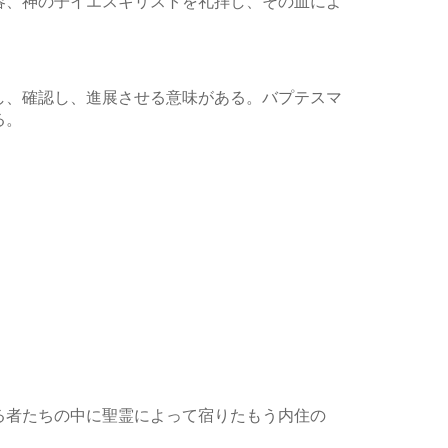
容、神の子イエスキリストを礼拝し、その血によ
し、確認し、進展させる意味がある。バプテスマ
る。
る者たちの中に聖霊によって宿りたもう内住の