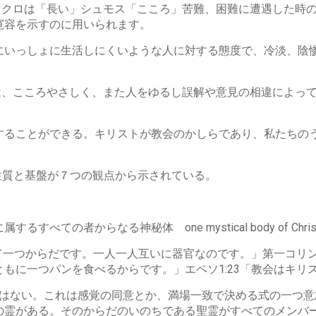
マクロは「長い」シュモス「こころ」苦難、困難に遭遇した時
寛容を示すのに用いられます。
にいっしょに生活しにくいような人に対する態度で、冷淡、陰
は、こころやさしく、また人をゆるし誤解や意見の相違によっ
することができる。キリストが教会のかしらであり、私たちの
性質と基盤が７つの観点から示されている。
べての者からなる神秘体 one mystical body of C
て一つからだです。一人一人互いに器官なのです。」第一コリン
もに一つパンを食べるからです。」エペソ1:23「教会はキリ
心ではない。これは感覚の同意とか、満場一致で決める式の一つ意
の霊がある。そのからだのいのちである聖霊がすべてのメンバ