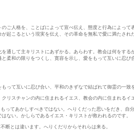
トのご人格を、ことばによって宣べ伝え、態度と行為によって
命が起こるという現実を伝え、その革命を無私で愛に満たされ
化を通して主キリストにあずかる。あらわす。教会は何をする
遜と柔和の限りをつくし、寛容を示し、愛をもって互いに忍び
をもって互いに忍び合い、平和のきずなで結ばれて御霊の一致
。クリスチャンの内に住まれるイエス、教会の内に住まれるイ
をもってあかしすべきではない。へりくだった思いをだき、自
ではない。かしらであるイエス・キリストが救われるのです。
柔不断とは違います。へりくだりからそれらは来る。