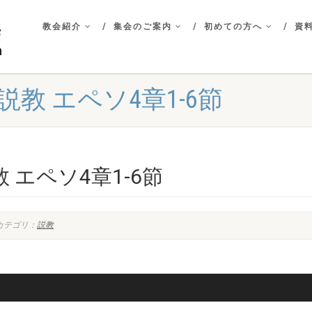
教会紹介
集会のご案内
初めての方へ
資料
 説教 エペソ4章1-6節
教 エペソ4章1-6節
カテゴリ：
説教