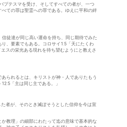
てバプテスマを受け、そしてすべての者が、一つ
すべての罪は聖霊への罪である。ゆえに平和の絆
持つ。信徒達が同じ高い運命を持ち、同じ期待でみた
り、要素でもある。コロサイ1:5「天にたくわ
イエスの栄光ある現れを待ち望むようにと教えさ
であられるとは、キリストが神・人でありたもう
2:5「主は同じ主である。」
した者が、そのとき滅ぼそうとした信仰を今は宣
とか教理」の細部にわたって迄の意味で基本的な