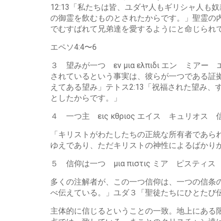
12:13「私たちは皆、ユダヤ人もギリシャ人
の御霊を飲むものとされたからです。」聖霊の
でむすばれて兄弟達を愛するようにと命じられ
エペソ4:4〜6
３ 望みが一つ εν μια ελπιδι エン
されているという事実は、彼らが一つである証拠
えてある望み」テトス2:13「祝福された望み
としたからです。」
４ 一つ主 εις κθριος エイス キュリオ
「キリストがわたしたちの正統な所有者であら
ゆえであり、ただキリストの神性によるばかりか
５ 信仰は一つ μια πιστις ミア ピスティス
多くの注解者が、この一つ信仰は、一つの信条の
べ伝えている。」ユダ３「聖徒たちにひとたび
主体的に信じるということの一致。地上にある