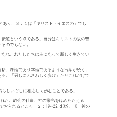
ュ
ー
ム
調
節
」とあり、３：１は「キリスト・イエスの」でし
に
は
上
。伝道という点である。自分はキリストの故の苦
下
いるのでもない。
矢
印
であれ、わたしたちは主にあって新しく生きてい
キ
ー
を
総括、序論であり本論であるような言葉が続く。
使
っ
ある。「召しにふさわしく歩け」ただこれだけで
て
く
だ
晴らしい召しに相応しく歩むことである。
さ
い。
とされた。教会の仕事、神の栄光をほめたたえる
るところ ２：19~22. d 3:9、10 神の