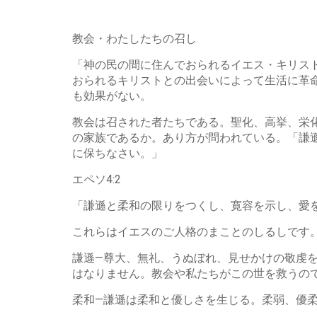
教会・わたしたちの召し
「神の民の間に住んでおられるイエス・キリス
おられるキリストとの出会いによって生活に革
も効果がない。
教会は召された者たちである。聖化、高挙、栄
の家族であるか。あり方が問われている。「謙
に保ちなさい。」
エペソ4:2
「謙遜と柔和の限りをつくし、寛容を示し、愛
これらはイエスのご人格のまことのしるしです
謙遜—尊大、無礼、うぬぼれ、見せかけの敬虔
はなりません。教会や私たちがこの世を救うの
柔和—謙遜は柔和と優しさを生じる。柔弱、優