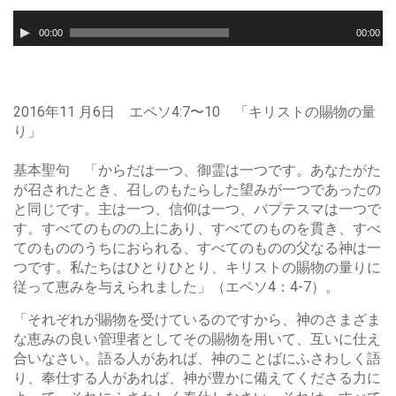
音
00:00
00:00
声
プ
レ
ー
2016年11 月6日 エペソ4:7〜10 「キリストの賜物の量
ヤ
り」
ー
基本聖句 「からだは一つ、御霊は一つです。あなたがた
が召されたとき、召しのもたらした望みが一つであったの
と同じです。主は一つ、信仰は一つ、バプテスマは一つで
す。すべてのものの上にあり、すべてのものを貫き、すべ
てのもののうちにおられる、すべてのものの父なる神は一
つです。私たちはひとりひとり、キリストの賜物の量りに
従って恵みを与えられました」（エペソ4：4-7）。
「それぞれが賜物を受けているのですから、神のさまざま
な恵みの良い管理者としてその賜物を用いて、互いに仕え
合いなさい。語る人があれば、神のことばにふさわしく語
り、奉仕する人があれば、神が豊かに備えてくださる力に