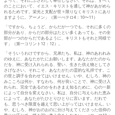
よって、それにふさわしく奉仕しなさい。それは、すべて
のことにおいて、イエス・キリストを通して神があがめら
れるためです。栄光と支配が世々限りなくキリストにあり
ますように。アーメン」（第一ぺテロ4：10〜11）
「ですから、ちょうど、からだが一つでも、それに多くの
部分があり、からだの部分はたとい多くあっても、その全
部が一つのからだであるように、キリストもそれと同様で
す」（第一コリント12：12）。
「そういうわけですから、兄弟たち。私は、神のあわれみ
のゆえに、あなたがたにお願いします。あなたがたのから
だを、神に受け入れられる、聖い、生きた供え物としてさ
さげなさい。それこそ、あなたがたの霊的な礼拝です。こ
の世と調子を合わせてはいけません。いや、むしろ、神の
みこころは何か、すなわち、何が良いことで、神に受け入
れられ、完全であるのかをわきまえ知るために、心の一新
によって自分を変えなさい。私は、自分に与えられた恵み
によって、あなたがたひとりひとりに言います。だれで
も、思うべき限度を越えて思い上がってはいけません。い
や、むしろ、神がおのおのに分け与えてくださった信仰の