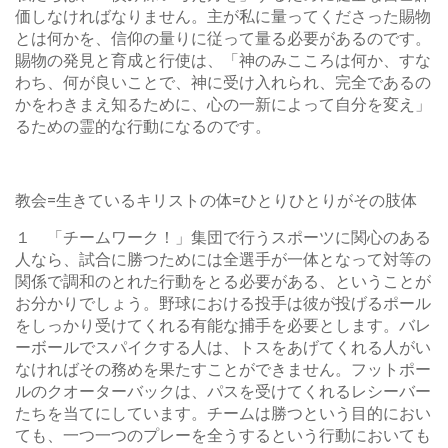
価しなければなりません。主が私に量ってくださった賜物
とは何かを、信仰の量りに従って量る必要があるのです。
賜物の発見と育成と行使は、「神のみこころは何か、すな
わち、何が良いことで、神に受け入れられ、完全であるの
かをわきまえ知るために、心の一新によって自分を変え」
るための霊的な行動になるのです。
教会=生きているキリストの体=ひとりひとりがその肢体
１ 「チームワーク！」集団で行うスポーツに関心のある
人なら、試合に勝つためには全選手が一体となって対等の
関係で調和のとれた行動をとる必要がある、ということが
お分かりでしょう。野球における投手は彼が投げるポール
をしっかり受けてくれる有能な捕手を必要とします。バレ
ーボールでスパイクする人は、トスをあげてくれる人がい
なければその務めを果たすことができません。フットポー
ルのクオーターバックは、パスを受けてくれるレシーバー
たちを当てにしています。チームは勝つという目的におい
ても、一つ一つのプレーを全うするという行動においても