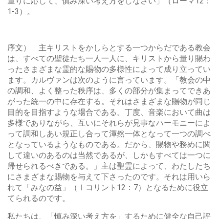
量りに応じて、慎み深い考え方をしなさい」（ローマ12：
1-3）。
序文） 主キリストをかしらとする一つからだである教会
は、すべての聖徒たち一人一人に、キリストから量り賜わ
ったさまざまな霊的な賜物の多様性によって成り立ってい
ます。カルヴァンは次のように言っています。「教会の中
の調和、よく整った秩序は、多くの部分が集まってできあ
がった統一の中に存在する。それはさまざまな賜物が同じ
目的を目指すような場合である。丁度、音楽において曲は
多様でありながら、互いにそれらが見事なハーモニーによ
って調和しあい規正し合って渾然一体となって一つの調べ
となっているようなものである。だから、賜物や務めに関
して違いのあるのは当然であるが、しかもすべては一つに
帰せられるべきである。」主は聖霊によって、わたしたち
にさまざまな賜物を与えて下さったのです。それは用いら
れて「みなの益」（Ⅰコリント12：7）となるために役立
てられるのです。
私たちは、「慎み深い考え方を」するために健全な自己評