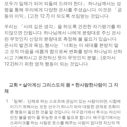
모두가 일체가 되어 되돌려 드려야 한다」 하나님께서는 성
령을 통해 우리에게 다양한 은사를 주셨습니다. 이것은 「공
동의 이익」(고전 12:7) 이 되도록 쓰임받는 것입니다.
우리는 「사려 깊은 생각」을 하도록 건전한 자기평가를 하
지않으면 안됩니다. 하나님께서 나에게 분량대로 주신 은사
란 무엇인지 신앙의 분량대로 측정해 볼 필요가 있습니다.
은사의 발견과 육성, 행사는 「너희는 이 세대를 본받지 말
고 오직 마음을 새롭게 함으로써 변화를 받아 하나님의 선하
시고 기뻐하시고 온전하신 뜻이 무엇인지 분별」(로마서
12:2)하기 위한 영적 행동이 되는 것입니다.
교회
=
살아계신
그리스도의
몸
=
한사람한사람이
그
지
체
「팀웍!」 단체로 하는 스포츠에 관심이 있는 사람이라면, 시합에
이기기 위해서는 모든 선수가 하나가 되어 대등한 관계로 조화이
룬 행동이 필요한 것을 알 것입니다. 야구경기에서 투수는 자신이
던진 볼을 받아 줄 유능한 포수를 필요로 합니다. 배구경기에서는
스파이크를 하는 사람은 토스를 해주는 사람이 없다면 자신의 역