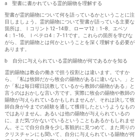
a 聖書に書かれている霊的賜物を理解する
聖書が霊的賜物について何を語っているかということに注
目しましょう。霊的賜物について聖書が語っている主要な
箇所は、Ⅰコリント12−14章、ローマ12：1−8、エベソ
4：1−16、Ⅰベテロ4：7−11です。これらの箇所を学びな
がら、霊的賜物とは何かということを深く理解する必要が
あります。
b 自分に与えられている霊的賜物が何であるかを知る
霊的賜物は教会の働きで担う役割とは違います。ですか
ら、「私は牧師だから牧会の賜物があるに違いない。」と
か「私は毎日曜日説教しているから教師の賜物がある」と
言うのはおかしな言い方です。実際に牧会の賜物や教師の
賜物が与えられているかもしれませんが、それは決して牧
師自身が今までの経験を通して獲得したというようなもの
ではありません。あるいは他の賜物が与えられているの
に、まだ気づかないでいるということもあるかもしれませ
ん。そこで自分自身を少し客観的に見つめて、また周りの
クリスチャンにも聞いて、自分に与えられている賜物が何