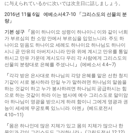
に与えられているかに次いでは次主日に話しましょう。
2016
년
11
월
6
일
에베소서
4:7-10
「
그리스도의
선물의
분
량
」
기본
성구
「
몸이 하나이요 성령이 하나이니 이와 같이 너희
가 부르심의 한 소망 안에서 부르심을 입었느니라. 주도 하
나이요 믿음도 하나이요 세례도 하나이요 하나님도 하나이
시니 곧 만유의 아버지시니라 만유 위에 계시고 만유를 통일
하시고 만유 가운데 계시도다 우리 각 사람에게 그리스도의
선물의 분량대로 은혜를 주셨나니
」
(에베소서 4:4~7)
「
각각 받은 은사대로 하나님의 각양 은혜를 맡은 선한 청지
기같이 서로 봉사하라 만일 누가 말하려면 하나님의 말씀을
하는 것같이 하고 누가 봉사하려면 하나님의 공급하시는 힘
으로 하는 것같이 하라 이는 범사에 예수 그리스도로 말미암
아 하나님이 영광을 받으시게 하려 함이니 그에게 영광과 권
능이 세세에 무궁토록 있느니라. 아멘
」
(베드로전서
4:10~11)
「
몸은 하나인데 많은 지체가 있고 몸의 지체가 많으나 한
몸임과 같이 그리스도도 그러하니라
」
(고린도전서 12:12)