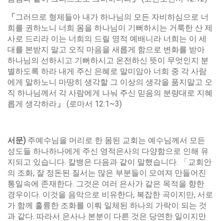
「
그러므로 형제들아 내가 하나님의 모든 자비하심으로 너
희를 권하노니 너희 몸을 하나님이 기뻐하시는 거룩한 산 제
사로 드리라 이는 너희의 드릴 영적 예배니라 너희는 이 세
대를 본받지 말고 오직 마음을 새롭게 함으로 변화를 받아
하나님의 선하시고 기뻐하시고 온전하신 뜻이 무엇인지 분
별하도록 하라 내게 주신 은혜로 말미암아 너희 중 각 사람
에게 말하노니 마땅히 생각할 그 이상의 생각을 품지말고 오
직 하나님께서 각 사람에게 나눠 주신 믿음의 분량대로 지혜
롭게 생각하라
」
(로마서 12:1~3)
서문
)
주예수님을 머리로 한 몸된 교회는 예수님께서 모든
성도들 하나하나에게 주신 영적은사의 다양함으로 인해 유
지되고 있습니다. 칼뱅은 다음과 같이 말했습니다. 「교회안
의 조화, 잘 정돈된 질서는 많은 부분들이 모여져 만들어진
통일속에 존재한다. 그것은 여러 은사가 같은 목적을 향한
경우이다. 이것을 음악으로 비유한다, 복잡한 곡이지만, 서로
가 함께 훌륭한 조화를 이뤄 일체된 하나의 가락이 되는 것
과 같다. 따라서 은사나 본분이 다른 것은 당연한 일이지만