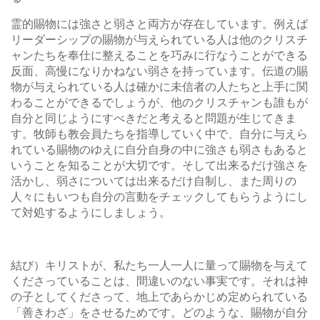
霊的賜物には強さと弱さと両方が存在しています。例えば
リーダーシップの賜物が与えられている人は他のクリスチ
ャンたちを奉仕に整えることを巧みに行なうことができる
反面、高慢になりかねない弱さを持っています。伝道の賜
物が与えられている人は確かに未信者の人たちと上手に関
わることができるでしょうが、他のクリスチャンも誰もが
自分と同じようにすべきだと考えると問題が生じてきま
す。牧師も教会員たちを指導していく中で、自分に与えら
れている賜物のゆえに自分自身の中に強さも弱さもあると
いうことを知ることが大切です。そして出来るだけ強さを
活かし、弱さについては出来るだけ自制し、また周りの
人々にもいつも自分の言動をチェックしてもらうようにし
て対処するようにしましょう。
結び）キリストが、私たち一人一人に量って賜物を与えて
くださっていることは、間違いのない事実です。それは神
の子としてくださって、地上であらかじめ定められている
「善きわざ」をさせるためです。どのような、賜物が自分