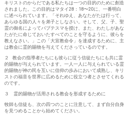
キリストのからだである私たちは一つの目的のために創造
されました。この目的はマタイ28：18〜20に、一番明白
に述べられています。「それゆえ、あなたがたは行って、
あらゆる国の人々を弟子としなさい。そして、父、子、聖
霊の御名によってパブテスマを授け、また、わたしがあな
たがたに命じておいたすべてのことを守るように、彼らを
教えなさい。」この「大宣教命令」を達成するために、主
は教会に霊的賜物を与えてくださっているのです。
２ 教会の指導者たちにも彼らに従う信徒たちにも共に霊
的賜物が与えられています。一人一人に与えられている霊
的賜物が神の民を互いに信仰の歩みにおいて成熟し、キリ
ストの福音を世界に広めるために役立つ者とさせてくれる
のです。
３ 霊的賜物が活用される教会を形成するために
牧師も信徒も、次の四つのことに注意して、まず自分自身
を見つめることから始めてください。