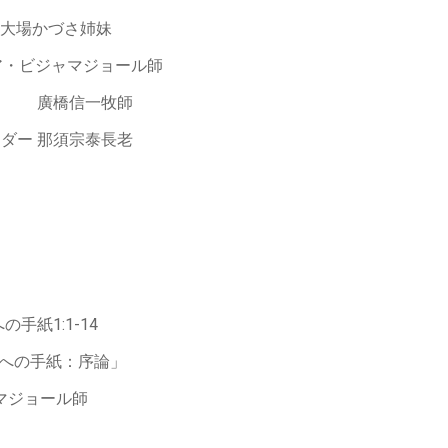
楽者 大場かづさ姉妹
教者レイニア・ビジャマジョール師
hi 通訳者 廣橋信一牧師
んびリーダー 那須宗泰長老
への手紙1:1-14
「エペソ人への手紙：序論」
イニア・ビジャマジョール師