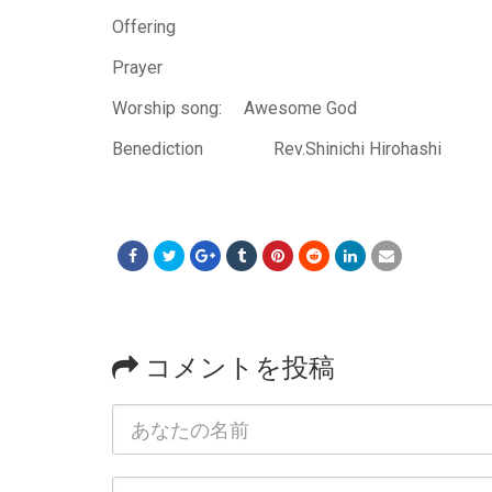
Offering
Prayer
Worship song: Awesome God
Benediction Rev.Shinichi Hirohashi
コメントを投稿