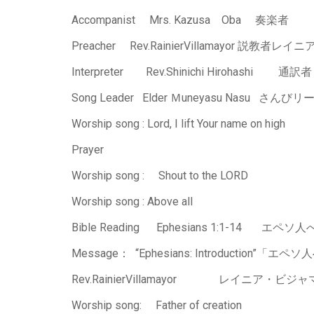
Accompanist Mrs. Kazusa Oba 奏
Preacher Rev.RainierVillamayor 説
Interpreter Rev.Shinichi Hirohas
Song Leader Elder Ｍuneyasu Nasu さ
Worship song : Lord, I lift Your name on high
Prayer
Worship song : Shout to the LORD
Worship song : Above all
Bible Reading Ephesians 1:1-14 エペソ人
Message： “Ephesians: Introduction”
Rev.RainierVillamayor レ
Worship song: Father of creation