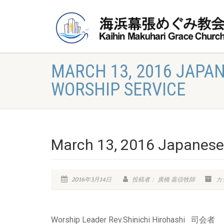
MARCH 13, 2016 JAPAN
WORSHIP SERVICE
March 13, 2016 Japanese-
2016年3月14日
投稿者： 廣橋 嘉信牧師
カ
Worship Leader Rev.Shinichi Hirohash