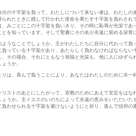
自分の十字架を負って、わたしについて来ない者は、わたしの
帰られたときに残して行かれた使命を果たす十字架を負わされ
は、みごとにこの十字架を負いきり、その時に恥辱が光栄であ
ことを知っています。そして聖書にその名が永遠に留める栄誉
のようなことでしょうか。主がわたしたちに自分に代わって負
に負っている十字架があり、あたらしく負わなければならない
し、その場合、それにともなう祝福と光栄も、他に人にゆずら
しょうか。
よりは、喜んで負うことにより、あなたはわたしのために水一
キリストのあとにしたがって、宣教のためにあえて安定をはな
しょうか。主イエスのいのちによって永遠の恵みをいただいた
て負わせられる十字架を避けないようにと祈り、進んで信仰の