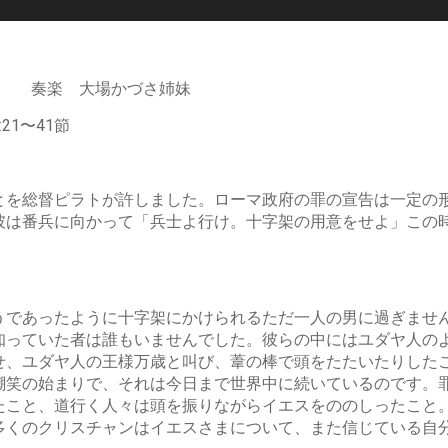
牧師 奏楽 大場かづさ姉妹
21〜41節
とを総督ピラトが許しました。ローマ政府の罪の宣告は一定の
彼は番兵に向かって「兵士よ行け。十字架の用意をせよ」この
うであったように十字架にかけられるただ一人の男に過ぎませ
知っていた者は誰もいませんでした。彼らの中にはユダヤ人の
せ、ユダヤ人の王様万歳と叫び、葦の棒で頭をたたいたりした
嘲笑の始まりで、それは今日まで世界中に続いているのです。
たこと、道行く人々は頭を振りながらイエスをののしったこと
多くのクリスチャンはイエスさまについて、また信じている自