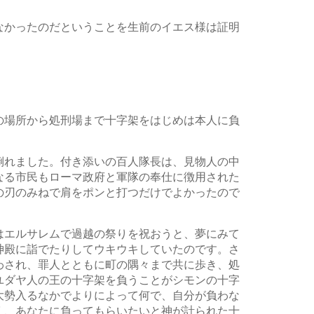
なかったのだということを生前のイエス様は証明
の場所から処刑場まで十字架をはじめは本人に負
倒れました。付き添いの百人隊長は、見物人の中
なる市民もローマ政府と軍隊の奉仕に徴用された
の刃のみねで肩をポンと打つだけでよかったので
はエルサレムで過越の祭りを祝おうと、夢にみて
神殿に詣でたりしてウキウキしていたのです。さ
わされ、罪人とともに町の隅々まで共に歩き、処
ユダヤ人の王の十字架を負うことがシモンの十字
大勢入るなかでよりによって何で、自分が負わな
く、あなたに負ってもらいたいと神が計られた十