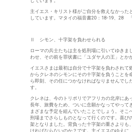
しています。
主イエス・キリスト様がご自分を救えなかった
しています。マタイの福音書20：18-19、28
Ⅱ シモン、十字架を負わせられる
ローマの兵士たちは主を処刑場に引いてゆきま
わせ、その前を罪状書に「ユダヤ人の王」とか
イエスさまは最初は自分で十字架を負わされて
からクレネのシモンにその十字架を負うことを
ら即刻、その任につかなければなりませんでし
す。
クレネは、今のトリポリでアフリカの北岸にあ
長年、旅費をため、ついに念願かなってやって
まざまな予定を組んでいたことでしょう。そこ
刑場までさらしものとなって行くのです。喜び
架となりました。背負った十字架の重さよりも
ければならないのか？です。主イエスのゆえに