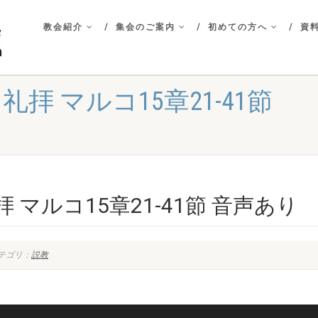
教会紹介
集会のご案内
初めての方へ
資料
日礼拝 マルコ15章21-41節
拝 マルコ15章21-41節 音声あり
テゴリ：
説教