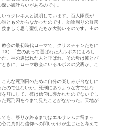
の深い御計らいがあるのです。
というクレネ人と説明しています。百人隊長が
の誰とも分からなかったのです。勿論周りの群衆
、羨ましく思う聖徒たちが大勢いるのです。主の
、教会の最初時代ローマで、クリスチャンたちに
：13）「主のあって選ばれた人ルポスによろし
いた。神の選ばれた人と呼ばれ、その母は彼とパ
すときに、ローマ教会にいるルポスの父親が、こ
、こんな死刑囚のために自分の楽しみが台なしに
ったのではないか。死刑にあうような方ではな
葉を耳にして、彼は信仰に導かれたのでないでし
った死刑囚を今まで見たことがなかった。天地が
しても、祭りが終るまではエルサレムに留まっ
の心に真剣な信仰への問いかけが生じたと考えて