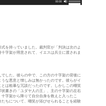
00:00
リ
ュ
ー
ム
調
節
に
は
上
下
形式を持っていました。裁判官が「判決は次のよ
矢
時十字架が用意されて、イエスは兵士に渡されま
印
キ
ー
を
使
んでした。彼らの中で、この方の十字架の背後に
っ
ような悪意と憎しみは無かったのです。彼らがイ
て
ことは粗暴な冗談だったのです。しかしこの嘲笑
く
だ
罪状書きの「ユダヤ人の王」、主の十字架の左右
さ
。十字架から降りて自分自身を救えと入ったこ
い。
分たちについて、嘲笑が浴びせられることを経験