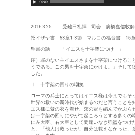
声
00:00
プ
レ
ー
ヤ
2016.3.25 受難日礼拝 司会 廣橋嘉信
ー
招イザヤ書 53章1-3節 マルコの福音書 15章
聖書の話 「イエスを十字架につけ 」
序）罪のない主イエスさまを十字架につけるこ
うである。この男を十字架にかけよ。」そして
した。
Ⅰ 十字架の回りの嘲笑
ローマの兵士にとってはイエス様は今までもそ
世界の救いの新時代が始まるのだと言うことを
エス様に紫の衣を着せ、茨の冠を編んでかぶら
は十字架の回りにやがて起ころうとする多くの
に左大臣、右大臣として間違いなき強盗をつけ
と。「他人は救ったが、自分は救えなかった」