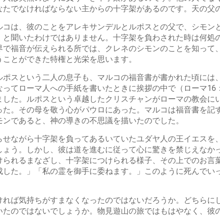
なたでなければならない主からの十字架があるのです。天の父
ルコは、彼のことをアレキサンデルとルポスとの父で、シモン
」と聞いたわけではありません。十字架を負わされた時は何処
界で福音が伝えられる所では、クレネのシモンのことを知って
うことができた特権と光栄を思います。
ルポスという二人の息子も、マルコの福音書が書かれた頃には
ってローマ人への手紙を書いたときに挨拶の中で（ローマ16
ました。ルポスという卓越したクリスチャンがローマの教会に
った。その母を敬う心がパウロにあった。マルコは福音書を記
モンであると、神の導きの不思議を描いたのでした。
らせながら十字架を負ってあるいていたユダヤ人の王イエスを
しょう。しかし、彼は道を進むに従って心に驚きを禁じえなか
けられるまなざし、十字架につけられる様子、その上でのお言
成した。」「私の霊を御手に委ねます。」このように死んでい
ければ気持ちがすまなくなったのではないだろうか。どちらに
いたのではないでしょうか。物見遊山の旅ではもはやなく、彼