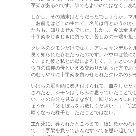
字架があるのです。誰でもよいのではなく、あ
しかし、その結末はどうだったでしょうか。マ
「お前えはどこの生れで、名前は何というのか
たちも、知りませんでした。しかし、今は全世
十字架をじきじきに負って、苦しみの一端を担
クレネのシモンだけでなく、アレキサンデルと
良く知られた存在だったのです。パウロは後にな
く。また彼と私との母によろしく。〉」といい
ウロの信仰の母といえる交わりがあった方であ
のむりやりに十字架を負わせられたクレネのシ
いばらの冠を頭に巻き付げられて、血をしたた
されたと、シモンはうらみに思っていたことで
い、その自分を見るまなざし、回りの人々に向
ょうか。「父よ彼らをお赦しください。」「完
暗くなった様子も、ただごとではない。
主が死に、葬られたところまで、彼は確かめな
て、十字架を負って歩んだすべてを思い起して