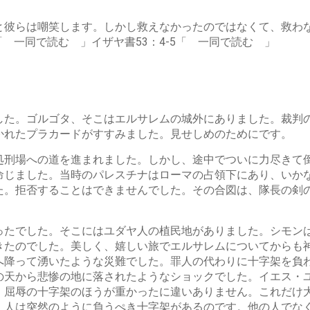
と彼らは嘲笑します。しかし救えなかったのではなくて、救わ
 「 一同で読む 」イザヤ書53：4-5「 一同で読む 」
した。ゴルゴタ、そこはエルサレムの城外にありました。裁判
かれたプラカードがすすみました。見せしめのためにです。
処刑場への道を進まれました。しかし、途中でついに力尽きて
命じました。当時のパレスチナはローマの占領下にあり、いか
た。拒否することはできませんでした。その合図は、隊長の剣
ったでした。そこにはユダヤ人の植民地がありました。シモン
きたのでした。美しく、嬉しい旅でエルサレムについてからも
へ降って湧いたような災難でした。罪人の代わりに十字架を負
の天から悲惨の地に落されたようなショックでした。イエス・
、屈辱の十字架のほうが重かったに違いありません。これだけ
、人は突然のように負うぺき十字架があるのです。他の人でな