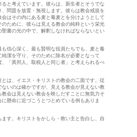
来ると考えています。彼らは、新生者とそうでな
り、問題を放置・無視します。彼らは教会戒規を
教会はその内にある麦と毒麦とを分けようとして
そのために、彼らは見える教会の純粋という栄光
の聖書の光の中で、解釈しなければならないとい
最も信心深く、最も賢明な役員たちでも、麦と毒
て純潔を守り、そのために除名が必要となって
ば、「異邦人、取税人と同じ者」と考えられるべ
性とは、イエス・キリストの教会の二面です。従
でないのは確かですが、見える教会が見えない教
る教会は見えない教会を映しだすことに無気力そ
会に懸命に近づこうとつとめている例もありま
ちます。キリストをかしら・救い主と告白し、自