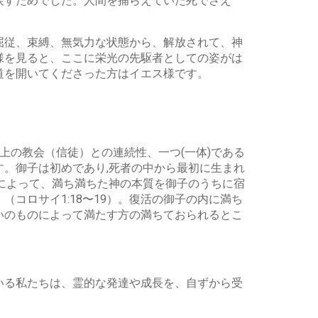
戻すためでした。人間を捕らえていた死でさえ
屈従、束縛、無気力な状態から、解放されて、神
様を見ると、ここに栄光の先駆者としての姿がは
道を開いてくださった方はイエス様です。
上の教会（信徒）との連続性、一つ(一体)である
。御子は初めであり,死者の中から最初に生まれ
によって、満ち満ちた神の本質を御子のうちに宿
コロサイ1:18〜19）。復活の御子の内に満ち
いのものによって満たす方の満ちておられるとこ
いる私たちは、霊的な発達や成長を、自ずから受