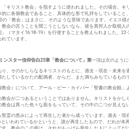
、「キリスト教会」を指すように使われました。その場合、キ
体的に各個教会であること、具体的な形で礼拝をしていること
節の「教会」はまさに、そのような意味であります。イエス様が、
。教会の言うことを聞こうとしないなら、彼を異邦人か取税人
（マタイ16:18-19）を行使することを教えられました。22
われています。
ミンスター信仰告白25章「教会について」第
一項は次のように
あり、そのかしらなるキリストのもとに、過去・現在・未来を
満たしているかたの配偶者、からだ、また満ちみちているもの
個教会）について、アール・ビー・カイパー「聖書の教会観」
の教会が二つあるということではありません。キリストをかし
の教会は異った色々な面をもっていて、その中の二つが見えな
ら聖霊の恵みによって再生した者から成っています。過去・現
ないといわれているかというと、誰が再生したもので、だれが未
です。教会のこの面は、それがもっぱら新生した人によってだ