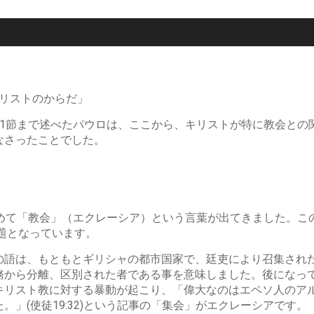
キリストのからだ」
21節まで述べたパウロは、ここから、キリストが特に教会との
なさったことでした。
「教会」（エクレーシア）という言葉が出てきました。この語は、つ
主題となっています。
の語は、もともとギリシャの都市国家で、廷吏により召集され
務から分離、区別された者である事を意味しました。後になっ
キリスト教に対する暴動が起こり、「偉大なのはエペソ人のア
」(使徒19:32)という記事の「集会」がエクレーシアです。