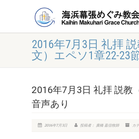
2016年7月3日 礼
文）エペソ1章22-2
2016年7月3日 礼拝 
音声あり
2016年7月3日
投稿者： 廣橋 嘉信牧師
カ