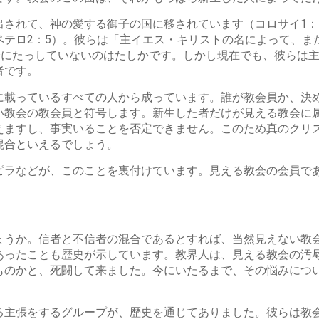
されて、神の愛する御子の国に移されています（コロサイ1：
ペテロ2：5）。彼らは「主イエス・キリストの名によって、ま
全にたっしていないのはたしかです。しかし現在でも、彼らは
者です。
に載っているすべての人から成っています。誰が教会員か、決
教会の教会員と符号します。新生した者だけが見える教会に属
えますし、事実いることを否定できません。このため真のクリ
混合といえるでしょう。
ピラなどが、このことを裏付けています。見える教会の会員で
ょうか。信者と不信者の混合であるとすれば、当然見えない教
あったことも歴史が示しています。教界人は、見える教会の汚
ものかと、死闘して来ました。今にいたるまで、その悩みにつ
る主張をするグループが、歴史を通じてありました。彼らは教