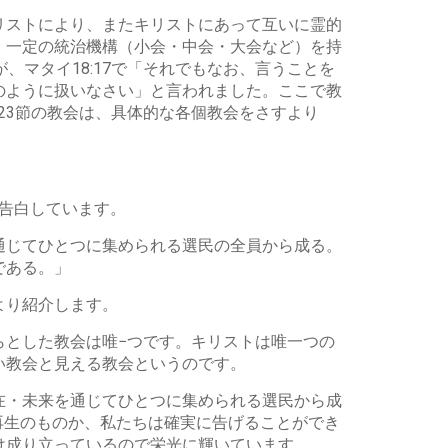
く
リストにより、またキリストにあって互いに霊的
だ
、一定の統治機構（小会・中会・大会など）を持
さ
マタイ18:17で「それでもなお、言うことを
い。
のように扱いなさい」と言われました。ここで教
-23節の教会は、具体的な各個教会をさすより
告白しています。
通じてひとつに集められる選民の全員から成る。
である。」
より紹介します。
らとした教会は唯−つです。キリストは唯一つの
い教会と見える教会というのです。
在・未来を通じてひとつに集められる選民から成
再生のものか、私たちは確実に告げることができ
け成り立っているので栄光に輝いています。