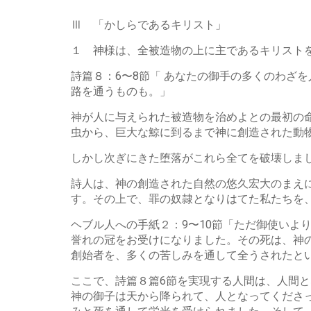
Ⅲ 「かしらであるキリスト」
１ 神様は、全被造物の上に主であるキリスト
詩篇８：6〜8節「 あなたの御手の多くのわざ
路を通うものも。」
神が人に与えられた被造物を治めよとの最初の
虫から、巨大な鯨に到るまで神に創造された動
しかし次ぎにきた堕落がこれら全てを破壊しま
詩人は、神の創造された自然の悠久宏大のまえ
す。その上で、罪の奴隷となりはてた私たちを
ヘブル人への手紙２：9〜10節「ただ御使いよ
誉れの冠をお受けになりました。その死は、神
創始者を、多くの苦しみを通して全うされたと
ここで、詩篇８篇6節を実現する人間は、人間
神の御子は天から降られて、人となってくださ