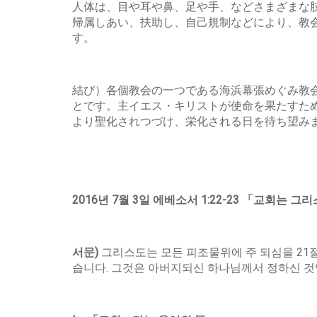
人体は、目や耳や鼻、足や手、などさまざまな
帰属しあい、扶助し、自己規制などにより、教
す。
結び）各個教会の一つである海浜幕張めぐみ教
とです。主イエス・キリストが使命を果たすた
より聖化されつづけ、栄化される日を待ち望み
2016
년
7
월
3
일
에베소서
1:22-23
「
교회는
그리
서문
)
그리스도는 모든 피조물위에 주 되심을 21
습니다. 그것은 아버지되신 하나님께서 정하신 것