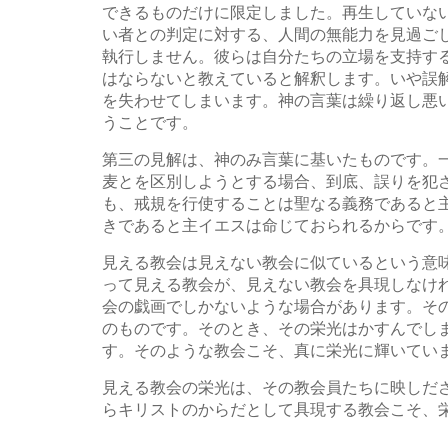
できるものだけに限定しました。再生していな
い者との判定に対する、人間の無能力を見過ご
執行しません。彼らは自分たちの立場を支持す
はならないと教えていると解釈します。いや誤
を失わせてしまいます。神の言葉は繰り返し悪
うことです。
第三の見解は、神のみ言葉に基いたものです。
麦とを区別しようとする場合、到底、誤りを犯
も、戒規を行使することは聖なる義務であると
きであると主イエスは命じておられるからです。
見える教会は見えない教会に似ているという意
って見える教会が、見えない教会を具現しなけ
会の戯画でしかないような場合があります。そ
のものです。そのとき、その栄光はかすんでし
す。そのような教会こそ、真に栄光に輝いてい
見える教会の栄光は、その教会員たちに映しだ
らキリストのからだとして具現する教会こそ、