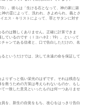
13）。彼らは「生ける石となって、神の家に築
た神の霊によって、洗われ、きよめられ、義とさ
主イエス・キリストによって、罪とサタンに対す
めるのは難しくありません。正確に計算できま
しているのです（Ⅰヨハネ2：19）。といって
スチャンである信者と、口で告白しただけの、名
あるというだけでは、決して永遠の命を保証して
会よりずっと低い栄光のはずです。それは残念な
辱を救うための方策は考えられないものか、もし
いて一致した意見といったものは何一つありませ
会員を、新生の自覚をもち、改心をはっきり告白