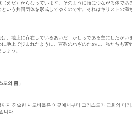
肢（えだ）からなっています。そのように頭につながる体であ
会という共同団体を形成してゆくのです。それはキリストの満
会は、地上に存在しているあいだ、かしらである主にしたがい
めに地上で歩まれたように、宣教のわざのために、私たちも苦
ましょう。
스도의
몸
」
절까지 진술한 사도바울은 이곳에서부터 그리스도가 교회의 머리되
입니다.