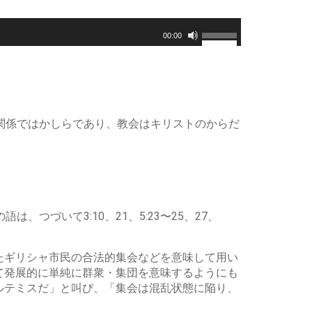
ボ
00:00
リ
ュ
ー
ム
調
関係ではかしらであり、教会はキリストのからだ
節
に
は
上
下
矢
づいて3:10、21、5:23〜25、27、
印
キ
ー
たギリシャ市民の合法的集会などを意味して用い
を
て発展的に単純に群衆・集団を意味するようにも
使
ルテミスだ」と叫び、「集会は混乱状態に陥り、
っ
て