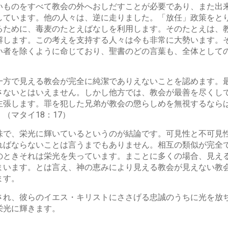
いものをすべて教会の外へおしだすことが必要であり、また出
しています。他の人々は、逆に走りました。「放任」政策をと
るために、毒麦のたとえばなしを利用します。そのたとえは、
解します。この考えを支持する人々は今も非常に大勢います。
い者を除くように命じており、聖書のどの言葉も、全体として
一方で見える教会が完全に純潔でありえないことを認めます。
さないとはいえません。しかし他方では、教会が最善を尽くし
主張します。罪を犯した兄弟が教会の懲らしめを無視するなら
（マタイ18：17）
味で、栄光に輝いているというのが結論です。可見性と不可見
ればならないことは言うまでもありません。相互の類似が完全
のときそれは栄光を失っています。まことに多くの場合、見え
まいます。とは言え、神の恵みにより見える教会が見えない教
ます。
され、彼らのイエス・キリストにささげる忠誠のうちに光を放
栄光に輝きます。