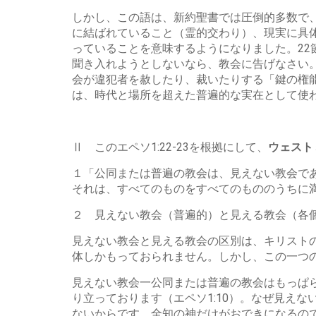
しかし、この語は、新約聖書では圧倒的多数で
に結ばれていること（霊的交わり）、現実に具
っていることを意味するようになりました。22
聞き入れようとしないなら、教会に告げなさい
会が違犯者を赦したり、裁いたりする「鍵の権能」
は、時代と場所を超えた普遍的な実在として使
Ⅱ このエペソ1:22-23を根拠にして、
ウェスト
１「公同または普遍の教会は、見えない教会で
それは、すべてのものをすべてのもののうちに
２ 見えない教会（普遍的）と見える教会（各
見えない教会と見える教会の区別は、キリスト
体しかもっておられません。しかし、この一つ
見えない教会一公同または普遍の教会はもっぱ
り立っております（エペソ1:10）。なぜ見え
ないからです。全知の神だけがおできになるの