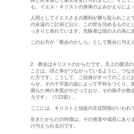
みと死を通して栄光を受けられました。そして
も、イエス・キリストの身体のよみがえりによ
人間としてイエスさまの勝利が勝ち取られこと
の永遠のご計画どおり、この世を治めるものと
っきりと表れています。先駆者は他の人の為に
このお方が「教会のかしら」として教会に与え
2 教会はキリストのからだです。天上の復活の
ことは、頭と体がつながっているように、つな
た方です。こうして、ご自身がすべてのことに
らせ、その十字架の血によって平和をつくり、御
満ちた神の本質がやどっており、その御子が教
ろです」（1:23節）。
ここには、キリストと信徒の主従関係がいわれ
生きたからだの特徴は、その発達や成長にあり
け与えられるのです。