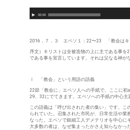
音
00:00
声
プ
レ
ー
2016．７．３ エペソ１：22〜23 「教会は
ヤ
ー
序文）キリストは全被造物の上に主である事を
である事を宣言しています。それは父なる神が
Ⅰ 「教会」という用語の語義
22節「教会に」エペソ人への手紙で、ここに初めて
29、32にでてきます。エペソへの手紙の中心
この語義は「呼び出された者の集い」です。こ
られていた。召集された市民が、日常生活や業
なった。エペソで銀細工人デメテリオを中心に
大多数の者は、なぜ集まったかさえ知らなかった。