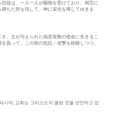
る信徒は、一人一人が賜物を受けており、相互に
ち満ちた所を現して、神に栄光を帰してゆきま
ます。主が与えられた福音宣教の使命に生きるこ
難を負って、この世の抵抗・攻撃を経験しつつ、
시며, 교회는 그리스도의 몸된 것을 선언하고 있