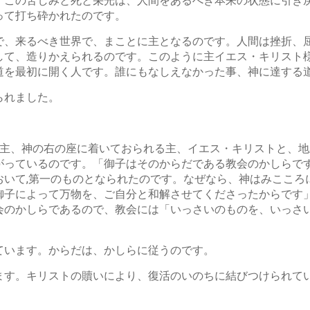
、この苦しみと死と栄光は、人間をあるべき本来の状態に引き
って打ち砕かれたのです。
で、来るべき世界で、まことに主となるのです。人間は挫折、
して、造りかえられるのです。このように主イエス・キリスト
道を最初に開く人です。誰にもなしえなかった事、神に達する
られました。
主、神の右の座に着いておられる主、イエス・キリストと、地
がっているのです。「御子はそのからだである教会のかしらです
おいて,第一のものとなられたのです。なぜなら、神はみこころ
子によって万物を、ご自分と和解させてくださったからです」（
会のかしらであるので、教会には「いっさいのものを、いっさ
ています。からだは、かしらに従うのです。
ます。キリストの贖いにより、復活のいのちに結びつけられて