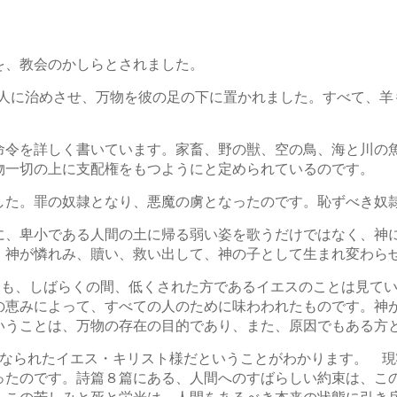
を、教会のかしらとされました。
を人に治めさせ、万物を彼の足の下に置かれました。すべて、
命令を詳しく書いています。家畜、野の獣、空の鳥、海と川の
物一切の上に支配権をもつようにと定められているのです。
した。罪の奴隷となり、悪魔の虜となったのです。恥ずべき奴
に、卑小である人間の土に帰る弱い姿を歌うだけではなく、神
、神が憐れみ、贖い、救い出して、神の子として生まれ変わら
りも、しばらくの間、低くされた方であるイエスのことは見て
の恵みによって、すべての人のために味わわれたものです。神
いうことは、万物の存在の目的であり、また、原因でもある方
となられたイエス・キリスト様だということがわかります。 
ったのです。詩篇８篇にある、人間へのすばらしい約束は、こ