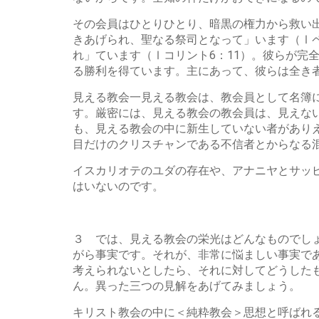
その会員はひとりひとり、暗黒の権力から救い出
きあげられ、聖なる祭司となって」います（Ⅰ
れ」ています（Ⅰコリント6：11）。彼らが完
る勝利を得ています。主にあって、彼らは全き
見える教会一見える教会は、教会員として名簿
す。厳密には、見える教会の教会員は、見えない
も、見える教会の中に新生していない者があり
目だけのクリスチャンである不信者とからなる
イスカリオテのユダの存在や、アナニヤとサッ
はいないのです。
３ では、見える教会の栄光はどんなものでし
がら事実です。それが、非常に悩ましい事実で
考えられないとしたら、それに対してどうした
ん。異った三つの見解をあげてみましょう。
キリスト教会の中に＜純粋教会＞思想と呼ばれ