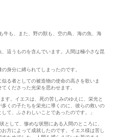
羊も牛も、また、野の獣も、空の鳥、海の魚、海
魚、這うものを含んでいます。人間は極小さな昆
隷の身分に縛られてしまったのです。
に似る者としての被造物の使命の高さを歌いま
せてくださった光栄を思わせます。
います。イエスは、死の苦しみのゆえに、栄光と
が多くの子たちを栄光に導くのに、彼らの救いの
として、ふさわしいことであったのです。」
現状として、惨めな状態にある人間のところに、
のお方によって成就したのです。イエス様は苦し