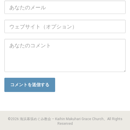
©2026 海浜幕張めぐみ教会 – Kaihin Makuhari Grace Church。All Rights
Reserved