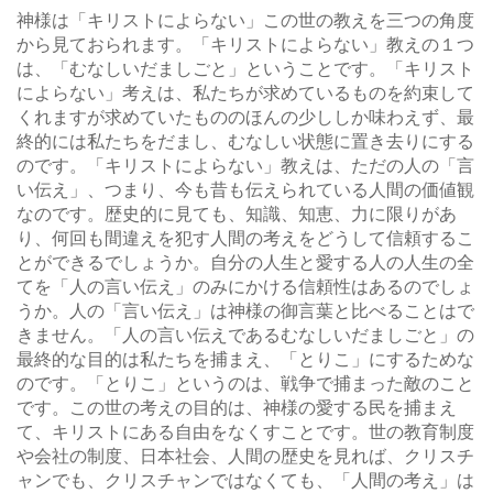
神様は「キリストによらない」この世の教えを三つの角度
から見ておられます。「キリストによらない」教えの１つ
は、「むなしいだましごと」ということです。「キリスト
によらない」考えは、私たちが求めているものを約束して
くれますが求めていたもののほんの少ししか味わえず、最
終的には私たちをだまし、むなしい状態に置き去りにする
のです。「キリストによらない」教えは、ただの人の「言
い伝え」、つまり、今も昔も伝えられている人間の価値観
なのです。歴史的に見ても、知識、知恵、力に限りがあ
り、何回も間違えを犯す人間の考えをどうして信頼するこ
とができるでしょうか。自分の人生と愛する人の人生の全
てを「人の言い伝え」のみにかける信頼性はあるのでしょ
うか。人の「言い伝え」は神様の御言葉と比べることはで
きません。「人の言い伝えであるむなしいだましごと」の
最終的な目的は私たちを捕まえ、「とりこ」にするためな
のです。「とりこ」というのは、戦争で捕まった敵のこと
です。この世の考えの目的は、神様の愛する民を捕まえ
て、キリストにある自由をなくすことです。世の教育制度
や会社の制度、日本社会、人間の歴史を見れば、クリスチ
ャンでも、クリスチャンではなくても、「人間の考え」は