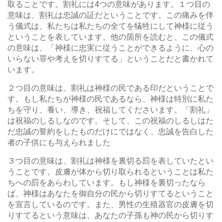
取ることです。割礼には4つの意味があります。１つ目の
意味は、割礼は忠誠の証だということです。この痛みを伴
う儀式は、私たちは私たちの全てを犠牲にして神様に従う
ということを表しています。他の箇所を読むと、この儀式
の意味は、「神様に忠実に従うことができるように、心の
いらない罪や考えを切りすてる」ということだと書かれて
います。
２つ目の意味は、割礼は神様の民である印だということで
す。もし私たちが神様の民であるなら、神様は特別に私た
ちを守り、養い、導き、祝福してくださいます。「割礼」
は祝福のしるしなのです。そして、この祝福のしるしはた
だ忠誠の誓約をしたものだけにではなく、忠誠を告白した
者の子供にも与えられました
３つ目の意味は、割礼は神様を裏切る罰を表していたとい
うことです。皮膚が体から切り取られるということは私た
ちへの罰をあらわしています。もし神様を裏切ったなら
ば、神様はあなたを御自分の民から切りすてるということ
を宣言しているのです。また、男性の生殖器官の皮膚を切
りすてるという意味は、あなたの子孫も神の民から切りす