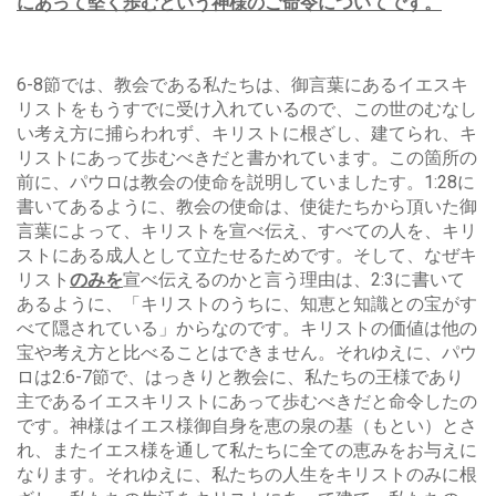
にあって堅く歩むという神様のご命令についてです。
6-8節では、教会である私たちは、御言葉にあるイエスキ
リストをもうすでに受け入れているので、この世のむなし
い考え方に捕らわれず、キリストに根ざし、建てられ、キ
リストにあって歩むべきだと書かれています。この箇所の
前に、パウロは教会の使命を説明していましたす。1:28に
書いてあるように、教会の使命は、使徒たちから頂いた御
言葉によって、キリストを宣べ伝え、すべての人を、キリ
ストにある成人として立たせるためです。そして、なぜキ
リスト
のみを
宣べ伝えるのかと言う理由は、2:3に書いて
あるように、「キリストのうちに、知恵と知識との宝がす
べて隠されている」からなのです。キリストの価値は他の
宝や考え方と比べることはできません。それゆえに、パウ
ロは2:6-7節で、はっきりと教会に、私たちの王様であり
主であるイエスキリストにあって歩むべきだと命令したの
です。神様はイエス様御自身を恵の泉の基（もとい）とさ
れ、またイエス様を通して私たちに全ての恵みをお与えに
なります。それゆえに、私たちの人生をキリストのみに根