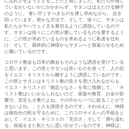
に忘れさせようとすることだと感じました。私たちが感じ
ているかいないかにかかわらず、サタンはほえたける獅子
のように、 食い尽くすべきものを捜し求めながら、 歩き
回っています。密かな方法で、そして、徐々に、サタンは
私たちがヤハウェイ王を裏切るように誘惑しているので
す。サタンは徐々にこの世が愛しているものを愛するよう
に、この世が求めているものを求めるように私達を仕向
け、そして、最終的に神様からサタンへと寝返らせるため
に働いているのです。
コロサイ教会も日本の教会もそのような誘惑を受けている
と思います。この世とサタンは良いものを使って、人の目
をイエス・キリストから離すように誘惑しているのです。
この世とサタンはキリスト教の良さを受け入れながらも、
イエス・キリストの「物足りなさ」を常に指摘して、「キ
リスト教はいいかもしれないけど、家族や教育、お金や影
響力、安定も大事だよね。その中から一つに絞ることがで
きないよね。」と人を誘惑するのです。それゆえに、神様
は御自分の民を守るために、このコロサイ人への手紙をと
おして、イエス・キリストの「充分さ」そして「満ち溢れ
る」祝福をまた私たちに思い出せているのです。神様は、