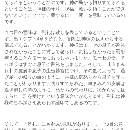
てられるということなのです。神の民から切りすてられる
ということは、神様の守り、祝福、救いを頂くことができ
ないということです。要するに、「死」を意味しているの
です。
４つ目の意味は、割礼は赦しを表しているということで
す。出エジプト4章を読むと、割礼は神様の裁きから守る
儀式であることがわかります。神様はモーセの息子が割礼
されなかったことに対して怒られ、割礼しなかったら罰を
与えることをモーセにおっしゃいました。モーセの妻、チ
ッポラはすぐに息子に割礼をしました。そして、【血まみ
れ】の皮膚を息子の生殖器官につけ、その血によって、過
ぎ越しの祭りの血のように、神様の御怒りから息子を守っ
たことがわかります。切りすてられた、血まみれの皮膚は
過ぎ越しの羊のように、私たちの代わりに、民から切り捨
てられ、罰を受けたという意味合いがあります。割礼は神
様の恵み深さをあらわす証印でもあるのです。
そして、「洗礼」にも4つの意味があります。一つ目の意