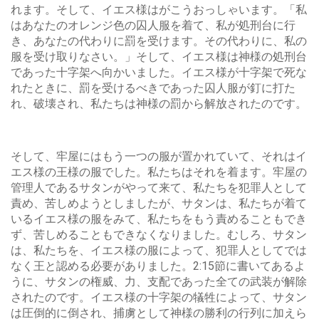
れます。そして、イエス様はがこうおっしゃいます。「私
はあなたのオレンジ色の囚人服を着て、私が処刑台に行
き、あなたの代わりに罰を受けます。その代わりに、私の
服を受け取りなさい。」そして、イエス様は神様の処刑台
であった十字架へ向かいました。イエス様が十字架で死な
れたときに、罰を受けるべきであった囚人服が釘に打た
れ、破壊され、私たちは神様の罰から解放されたのです。
そして、牢屋にはもう一つの服が置かれていて、それはイ
エス様の王様の服でした。私たちはそれを着ます。牢屋の
管理人であるサタンがやって来て、私たちを犯罪人として
責め、苦しめようとしましたが、サタンは、私たちが着て
いるイエス様の服をみて、私たちをもう責めることもでき
ず、苦しめることもできなくなりました。むしろ、サタン
は、私たちを、イエス様の服によって、犯罪人としてでは
なく王と認める必要がありました。2:15節に書いてあるよ
うに、サタンの権威、力、支配であった全ての武装が解除
されたのです。イエス様の十字架の犠牲によって、サタン
は圧倒的に倒され、捕虜として神様の勝利の行列に加えら