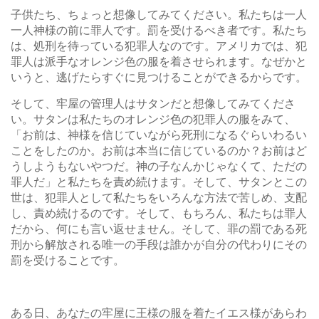
子供たち、ちょっと想像してみてください。私たちは一人
一人神様の前に罪人です。罰を受けるべき者です。私たち
は、処刑を待っている犯罪人なのです。アメリカでは、犯
罪人は派手なオレンジ色の服を着させられます。なぜかと
いうと、逃げたらすぐに見つけることができるからです。
そして、牢屋の管理人はサタンだと想像してみてくださ
い。サタンは私たちのオレンジ色の犯罪人の服をみて、
「お前は、神様を信じていながら死刑になるぐらいわるい
ことをしたのか。お前は本当に信じているのか？お前はど
うしようもないやつだ。神の子なんかじゃなくて、ただの
罪人だ」と私たちを責め続けます。そして、サタンとこの
世は、犯罪人として私たちをいろんな方法で苦しめ、支配
し、責め続けるのです。そして、もちろん、私たちは罪人
だから、何にも言い返せません。そして、罪の罰である死
刑から解放される唯一の手段は誰かが自分の代わりにその
罰を受けることです。
ある日、あなたの牢屋に王様の服を着たイエス様があらわ