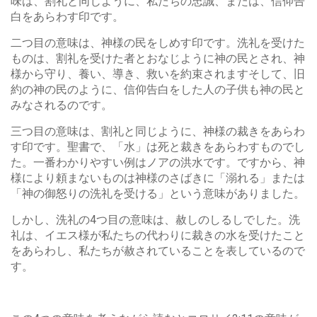
味は、割礼と同じように、私たちの忠誠、または、信仰告
白をあらわす印です。
二つ目の意味は、神様の民をしめす印です。洗礼を受けた
ものは、割礼を受けた者とおなじように神の民とされ、神
様から守り、養い、導き、救いを約束されますそして、旧
約の神の民のように、信仰告白をした人の子供も神の民と
みなされるのです。
三つ目の意味は、割礼と同じように、神様の裁きをあらわ
す印です。聖書で、「水」は死と裁きをあらわすものでし
た。一番わかりやすい例はノアの洪水です。ですから、神
様により頼まないものは神様のさばきに「溺れる」または
「神の御怒りの洗礼を受ける」という意味がありました。
しかし、洗礼の4つ目の意味は、赦しのしるしでした。洗
礼は、イエス様が私たちの代わりに裁きの水を受けたこと
をあらわし、私たちが赦されていることを表しているので
す。