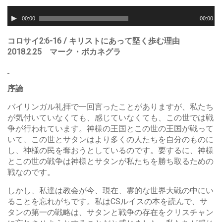
音
声
00:00
00:00
プ
レ
コロサイ2:6-16 / キリストにあって堅く歩む理由
ー
2018.2.25 マーク・ボカネグラ
ヤ
ー
序論
バイリンガル礼拝で一回言ったことがありますが、私たち
が気付いていなくても、感じていなくても、この世では戦
争が行われています。神様の王国とこの世の王国が戦って
いて、この世とサタンはより多くの人たちを自分のものに
し、神様の民を奪おうとしているのです。要するに、神様
とこの世の戦争は神様とサタンが私たちを勝ち取るための
戦なのです。
しかし、私達は教会が今、現在、霊的な世界大戦の中にい
ることを忘れがちです。私はCSルイスの本を読んで、サ
タンの第一の戦略は、サタンと戦争の存在をクリスチャン