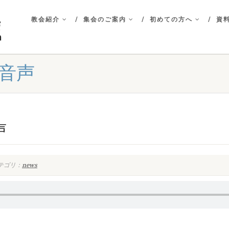
教会紹介
集会のご案内
初めての方へ
資料
拝音声
声
テゴリ：
news