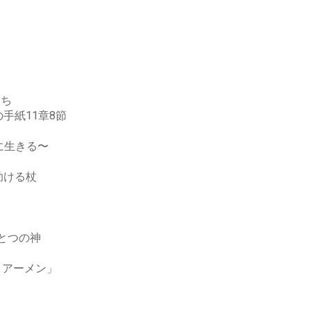
り
うち
手紙11章8節
きる〜
助ける杖
告
ひとつの神
・アーメン」