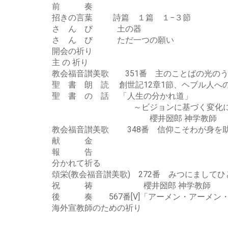
前 奏
招きの言葉 詩篇 １篇 １−３節
さ ん び 土の器
さ ん び ただ一つの願い
開会の祈
主 の 祈り
教会福音讃美歌 351番 主のことばの光の
聖 書 朗 読 創世記12章1節、ヘブル人への
聖 書 の 話 「人生の分かれ道」
～ビジョンに基づく変化に生
櫻井圀郎 神学教師
教会福音讃美歌 348番 信仰こそわが身を
献 金
報 
分かれて祈る
頌栄(教会福音讃美歌) 272番 みつにまして
祝 祷 櫻井圀郎 神学教師
後 奏 567番[V]「アーメン・アーメン
海外宣教師のための祈り