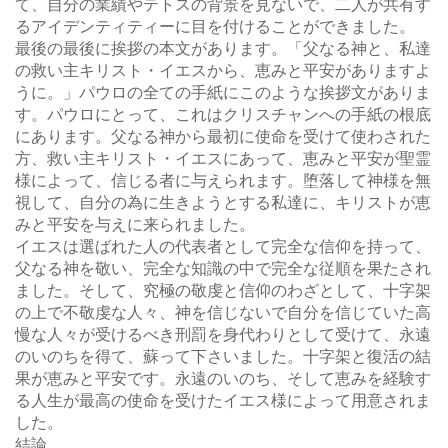
て、自分の業績やテトスの背景を見ないで、二人が共有す
るアイデンティティーに目を付けることができました。
最後の最後に挨拶の本文があります。「父なる神と、私達
の救い主キリスト・イエスから、恵みと平安がありますよ
うに。」パウロの全ての手紙にこのような挨拶文がありま
す。パウロにとって、これはクリスチャンへの手紙の根底
にあります。父なる神から最初に使命を受けて使わされた
方、救い主キリスト・イエスにあって、恵みと平安が聖霊
様によって、信じる者に与えられます。堕落して神様を無
視して、自分の為に生きようとする私達に、キリストが恵
みと平安を与えに来られました。
イエスは選ばれた人の代表者として完全な信仰を持って、
父なる神を敬い、完全な知識の中で完全な従順を果たされ
ました。そして、究極の敬虔と信仰のわざとして、十字架
の上で不敬虔な人々、神を信じないで自分を信じていた高
慢な人々が受けるべき刑罰を身代わりとして受けて、永遠
のいのちを得て、蘇って下さいました。十字架と復活の結
果が恵みと平安です。永遠のいのち、そして恵みを経験す
る人生が最高の使命を受けたイエス様によって用意されま
した。
結論