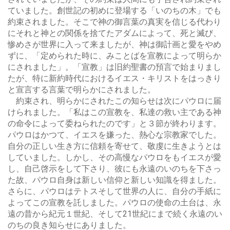
ていました。創世記の初めに登場する「いのちの木」でも
約束されました。そこで神の御言葉の真実を信じる代わり
にそれと神との関係を捨てたアダムによって、死と滅び、
惨めさが世界に入って来ましたが、神は御計画と愛をやめ
ずに、「定められた時に、みことばを宣教によって明らか
にされました」。「宣教」は旧約聖書の預言で始まりまし
たが、特に新約時代におけるイエス・キリストをはっきり
と宣言する言葉で明らかにされました。
約束され、明らかにされたこの知らせは次にパウロに届
けられました。「私はこの宣教を、私達の救い主である神
の命令によって委ねられたのです」と３節が終わります。
パウロはかつて、イエスを嫌った、熱心な宗教家でした。
自分の正しい生き方に信頼を寄せて、敬虔に生きようとは
していました。しかし、その高慢なパウロをもイエスが愛
し、自己啓示をして下さり、彼にも永遠のいのちを下さっ
た故、パウロ自身は新しい信仰と新しい知識を得ました。
さらに、パウロはテトスそして世界の人に、自分の手紙に
よってこの宣教を託しました。パウロの使命の土台は、永
遠の昔から紀元１世紀、そして21世紀にまで続く永遠のい
のちの良き知らせにありました。