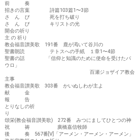
前 奏
招きの言葉 詩篇103篇1〜3節
さ ん び 死を打ち破り
さ ん び キリストの光
開会の祈り
主 の 祈り
教会福音讃美歌 191番 鹿が渇いて谷川の
聖書朗読 テトスへの手紙 １章1〜4節
聖書の話 「信仰と知識のために使命を受けたパ
ウロ」
百瀬ジョザイア教会
主事
教会福音讃美歌 303番 かいぬしわが主よ
献 金
報 告
とりなしの祈
り
頌栄(教会福音讃美歌) 272番 みつにましてひとつの神
祝 祷 廣橋嘉信牧師
後 奏 567番[V]「アーメン・アーメン・アーメン」