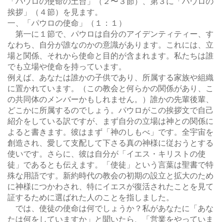
「パウロの使命の土台」（２〜３節）、第３に「パウロの
挨拶」（４節）を見ます。
一、「パウロの使命」（１：１）
第一に１節で、パウロは自分のアイデンティティー、す
なわち、自分が誰なのかの意識があります。これには、立
場と関係、それから使命と目的が含まれます。私たちは誰
でも立場や使命を持っています。
例えば、あなたは誰かの子供であり、所属する家族や組織
に置かれています。（この教会と何らかの関係があり、こ
の共同体のメンバーかもしれません。）誰かの先輩後輩、
どこかに所属するのでしょう。パウロがこの挨拶文で自己
紹介をしている訳ですが、まず自分の立場は神との関係に
よると書きます。彼はまず「神のしもべ」です。全宇宙を
創造され、愛して支配して下さる真の神様に従おうとする
使いです。さらに、彼は自分が「イエス・キリストの使
徒」であるとも伝えます。「使徒」という言葉は聖書で特
殊な用語です。新約時代の教会の初期の設立と拡大のため
に神様につかわされ、特にイエスが復活されたことを見て
証するために選ばれた人のことを指しました。
では、使徒の使命は何でしょうか？私があなたに「あな
たは何をしていますか」と聞いたら、「営業をやっていま