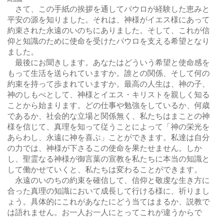
さて、この手紙の挨拶を通してパウロが経験した恵みと
平安の源を知りました。それは、神様がイエス様にあって
約束された永遠のいのちにありました。そして、これが信
仰と知識のために使命を受けたパウロを支える希望となり
ました。
最後にお聞きします。あなたはどういう希望と使命感を
もって生活を送られていますか。誰との関係、そして何の
約束を持って歩まれていますか。最高の人生は、神の子、
神のしもべとして、神様とイエス・キリストを親しく知る
ことから始まります。どの仕事や勉強をしているか、何歳
であるか、社会的な立場と関係無く、私たちはまことの神
様を信じて、真理を知って従うことによって「神の栄光を
あらわし、永遠に神を喜ぶ」ことができます。私達は自分
の力では、神様が下さるこの使命を果たせません。しか
し、聖霊なる神様が御言葉の宣教を私たちに本当の知識と
して働かせていくと、私たちは変わることができます。
永遠のいのちの約束を確信して、信仰と敬虔な生き方に
合った真理の知識において成長して行ける様に、祈りまし
ょう。具体的にこれがあなたにどう当てはまるか、説教で
は語れません。お一人お一人にとってこれが違うからで