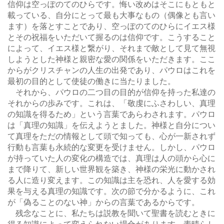
信仰は空っぽのてのひらです。悔い改めはそこにもともと
載っている、自分にとって最も大事なもの（偶像とも言い
ます）を落とすことであり、空っぽのてのひらにイエス様
とその祝福をいただいて握るのは信仰です。こうすること
によって、イエス様と繋がり、それまで敵として見て無視
しようとした神様と親密な愛の関係をいただきます。ここ
からがクリスチャンの人生の出発であり、パウロはこれを
最初の目的として使徒の働きに当たりました。
それから、パウロの二つ目の目的が信仰を持った私達の
それからの歩みです。これは、「敬虔にふさわしい、真理
の知識を得るため」という言葉であらわされます。パウロ
は「真理の知識」を伝えようとました。神様と自分につい
て真理をただの情報として頭で知っても、心が一新されず
行動も言葉も永続的な変更を受けません。しかし、パウロ
が持っていた人の変化の構造では、真理は人の頭から心に
まで降りて、新しい世界観を築き、神様の栄光に動かされ
る人に造り変えます。この知識は主を恐れ、人を愛する効
果を与える真理の知識です。次の節で分かるように、これ
が「偽ることのない神」からの言葉であるからです。
残念なことに、私たちは説教を聞いて聖書を読むときに