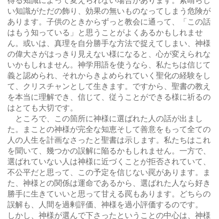
得る知識によって変えられない場合があります。素晴らし
い知識がただの飾り、効果の無いものなってしまう危険が
あります。子供のときからずっと教会に通って、「この話
はもう知っている」と思うことがよくあるかもしれませ
ん。或いは、真理を自分勝手な方法で捉えてしまい、神様
の偉大さがはっきり見えない様になると、心が変えられな
いかもしれません。神学用語を使うなら、私たちは信じて
義と認められ、それからきよめられていく聖化の経験をし
て、クリスチャンとして生きます。ですから、聖書の教え
を本当に理解でき、信じて、従うことができる様に祈るの
はとても大切です。
ところで、この箇所に神様に選ばれた人の話が出まし
た。まことの神様が完全な知恵そして善意をもって全ての
人の人生を計画なさったと聖書は示します。私たちはこれ
を聞いて、幾つかの誤解に陥るかもしれません。一方で、
選ばれていない人は神様に近づくことが拒否されていて、
不公平だと思って、この予定を信じない罠があります。ま
た、神様との関係は運命であるから、選ばれた人なら好き
勝手に生きていいと思って甘える罠もあります。どちらの
誤解も、人間を過剰評価、神様を過小評価するのです。
しかし、神様が選んで下さったということの中心は、神様