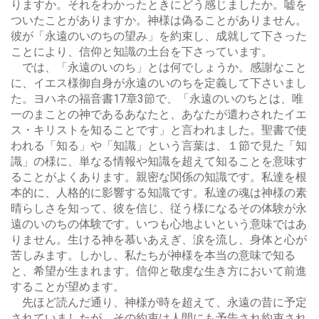
りますか。それをわかったときにどう感じましたか。嘘を
ついたことがありますか。神様は偽ることがありません。
彼が「永遠のいのちの望み」を約束し、成就して下さった
ことにより、信仰と知識の土台を下さっています。
では、「永遠のいのち」とは何でしょうか。感謝なこと
に、イエス様御自身が永遠のいのちを定義して下さいまし
た。ヨハネの福音書17章3節で、「永遠のいのちとは、唯
一のまことの神であるあなたと、あなたが遣わされたイエ
ス・キリストを知ることです」と言われました。聖書で使
われる「知る」や「知識」という言葉は、１節で見た「知
識」の様に、単なる情報や知識を超えて知ることを意味す
ることがよくあります。親密な関係の知識です。私達を根
本的に、人格的に影響する知識です。私達の魂は神様の素
晴らしさを知って、彼を信じ、従う様になるその体験が永
遠のいのちの体験です。いつも心地よいという意味ではあ
りません。生ける神を慕いあえぎ、涙を流し、身体と心が
苦しみます。しかし、私たちが神様を本当の意味で知る
と、希望が生まれます。信仰と敬虔な生き方において前進
することが望めます。
先ほど読んだ通り、神様が時を超えて、永遠の昔に予定
されていましたが、その約束は人間にも予告され約束され