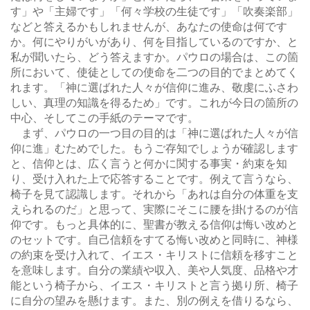
す」や「主婦です」「何々学校の生徒です」「吹奏楽部」
などと答えるかもしれませんが、あなたの使命は何です
か。何にやりがいがあり、何を目指しているのですか、と
私が聞いたら、どう答えますか。パウロの場合は、この箇
所において、使徒としての使命を二つの目的でまとめてく
れます。「神に選ばれた人々が信仰に進み、敬虔にふさわ
しい、真理の知識を得るため」です。これが今日の箇所の
中心、そしてこの手紙のテーマです。
まず、パウロの一つ目の目的は「神に選ばれた人々が信
仰に進」むためでした。もうご存知でしょうが確認します
と、信仰とは、広く言うと何かに関する事実・約束を知
り、受け入れた上で応答することです。例えて言うなら、
椅子を見て認識します。それから「あれは自分の体重を支
えられるのだ」と思って、実際にそこに腰を掛けるのが信
仰です。もっと具体的に、聖書が教える信仰は悔い改めと
のセットです。自己信頼をすてる悔い改めと同時に、神様
の約束を受け入れて、イエス・キリストに信頼を移すこと
を意味します。自分の業績や収入、美や人気度、品格や才
能という椅子から、イエス・キリストと言う拠り所、椅子
に自分の望みを懸けます。また、別の例えを借りるなら、