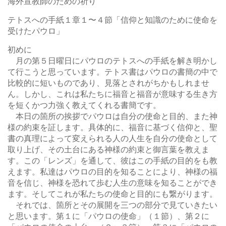
海外宣教師のための祈り
テトスへの手紙１章１〜４節「信仰と知識のために使命を
受けたパウロ」
初めに
月の第５日曜日にパウロのテトスへの手紙を解き明かし
て行こうと思っています。テトス書はパウロの書簡の中で
比較的に短いものであり、見落とされがちかもしれませ
ん。しかし、これは私たちに福音と福音が意味する生き方
を短くかつ力強く教えてくれる書簡です。
本日の箇所の挨拶でパウロは自分の使命と目的、また神
様の約束を証します。具体的に、福音に基づく信仰と、聖
書の真理によって変えられる人の人生を自分の使命として
取り上げ、その土台にある神様の約束と御言葉を教えま
す。この「レンズ」を通して、彼はこの手紙の目的をも教
えます。私達はパウロの目的を知ることにより、神様の福
音を信じ、神様を恐れて歩む人生の意味を知ることができ
ます。そしてこれが私たちの使命と目的にも繋がります。
それでは、箇所とその展開を三つの部分で見ていきたい
と思います。第１に「パウロの使命」（１節）、第２に