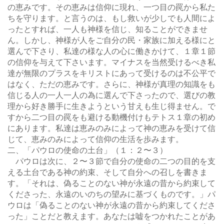
の恵みです。その恵みは信仰に現れ、一つ目の罠から私た
ちを守ります。と言うのは、もし救いが少しでも人間によ
ったとすれば、一人も神様を信じ、知ることができませ
ん。しかし、神様が人をご自分の民・家族に加える様にと
選んで下さり、私達の様な人の心に働きかけて、１章１節
の信仰を与えて下さいます。マイナスを当然受けるべき私
達が無限のプラスをキリストにあって受けるのは不公平で
はなく、ただの恵みです。さらに、神様が真理の知識をも
信じる人の一人一人の為に選んで下さったので、選びの教
理から好き勝手に生きようという甘えも生じ得ません。で
すから二つ目の罠をも避ける動機付けもテトス１章の初め
にあります。私達は恵みのみによって神の恵みを受けて信
じて、恵みのみによって信仰の生活を歩みます。
二、「パウロの使命の土台」（１：２〜３）
パウロは次に、２〜３節で自分の使命の二つの目的を支
える土台である神の約束、そして自分への召しを書きま
す。「それは、偽ることのない神が永遠の昔から約束して
くださった、永遠のいのちの望みに基づくものです。」パ
ウロは「偽ることのない神が永遠の昔から約束してくださ
った」ことだと教えます。あなたは嘘をつかれたことがあ