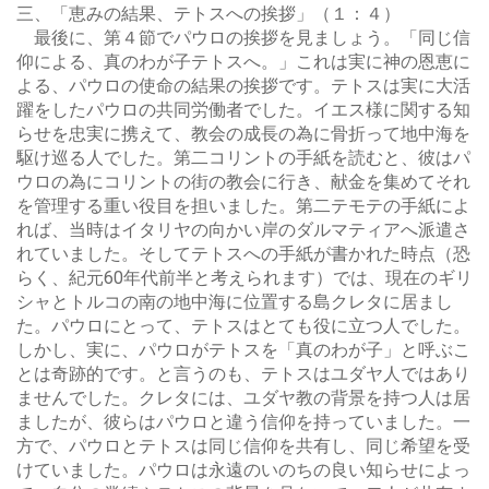
三、「恵みの結果、テトスへの挨拶」（１：４）
最後に、第４節でパウロの挨拶を見ましょう。「同じ信
仰による、真のわが子テトスへ。」これは実に神の恩恵に
よる、パウロの使命の結果の挨拶です。テトスは実に大活
躍をしたパウロの共同労働者でした。イエス様に関する知
らせを忠実に携えて、教会の成長の為に骨折って地中海を
駆け巡る人でした。第二コリントの手紙を読むと、彼はパ
ウロの為にコリントの街の教会に行き、献金を集めてそれ
を管理する重い役目を担いました。第二テモテの手紙によ
れば、当時はイタリヤの向かい岸のダルマティアへ派遣さ
れていました。そしてテトスへの手紙が書かれた時点（恐
らく、紀元60年代前半と考えられます）では、現在のギリ
シャとトルコの南の地中海に位置する島クレタに居まし
た。パウロにとって、テトスはとても役に立つ人でした。
しかし、実に、パウロがテトスを「真のわが子」と呼ぶこ
とは奇跡的です。と言うのも、テトスはユダヤ人ではあり
ませんでした。クレタには、ユダヤ教の背景を持つ人は居
ましたが、彼らはパウロと違う信仰を持っていました。一
方で、パウロとテトスは同じ信仰を共有し、同じ希望を受
けていました。パウロは永遠のいのちの良い知らせによっ