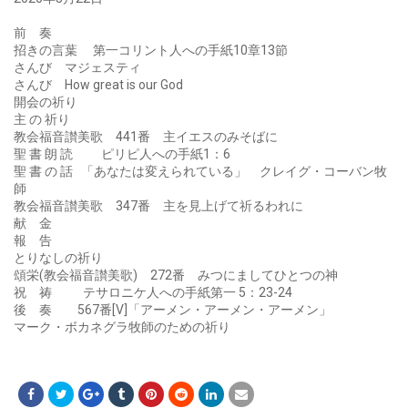
前 奏
招きの言葉 第一コリント人への手紙10章13節
さんび マジェスティ
さんび How great is our God
開会の祈り
主 の 祈り
教会福音讃美歌 441番 主イエスのみそばに
聖 書 朗 読 ピリピ人への手紙1：6
聖 書 の 話 「あなたは変えられている」 クレイグ・コーバン牧
師
教会福音讃美歌 347番 主を見上げて祈るわれに
献 金
報 告
とりなしの祈り
頌栄(教会福音讃美歌) 272番 みつにましてひとつの神
祝 祷 テサロニケ人への手紙第一 5：23-24
後 奏 567番[V]「アーメン・アーメン・アーメン」
マーク・ボカネグラ牧師のための祈り