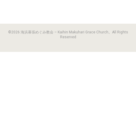
©2026 海浜幕張めぐみ教会 – Kaihin Makuhari Grace Church。All Rights
Reserved