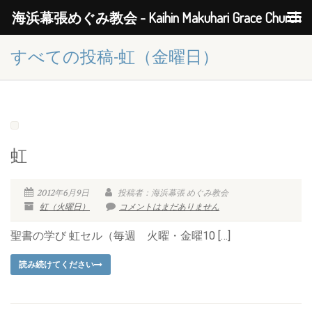
海浜幕張めぐみ教会 - Kaihin Makuhari Grace Church
すべての投稿-虹（金曜日）
虹
2012年6月9日
投稿者：海浜幕張 めぐみ教会
虹（火曜日）
コメントはまだありません
聖書の学び 虹セル（毎週 火曜・金曜10 […]
読み続けてください