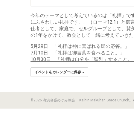
今年のテーマとして考えているのは「礼拝」で
にふさわしい礼拝です。」（ローマ12:1）と
仕者として、家庭で、セルグループとして、賛
の1年をかけて、教会として一緒に考えていき
5月29日
「礼拝は神に喜ばれる民の応答。」
7月10日
「礼拝は御言葉を食べること。」
10月30日
「礼拝は自分を「聖別」すること。
イベントをカレンダーに保存
©2026 海浜幕張めぐみ教会 – Kaihin Makuhari Grace Church。All