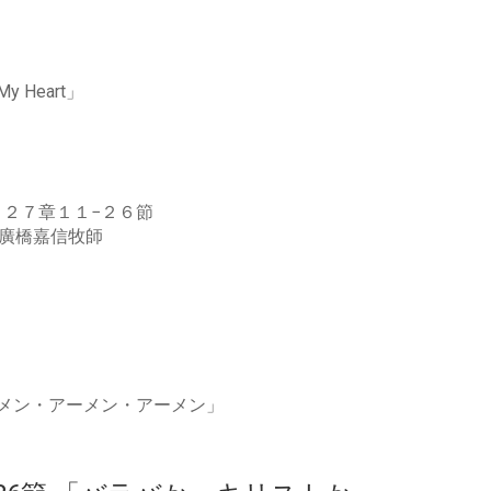
My Heart」
、２７章１１−２６節
廣橋嘉信牧師
メン・アーメン・アーメン」