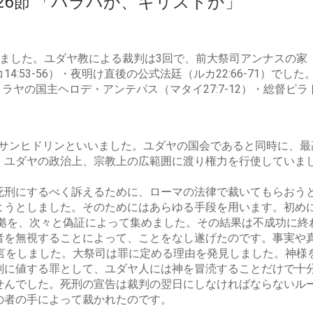
章26節 「バラバか、キリストか」
ました。ユダヤ教による裁判は3回で、前大祭司アンナスの家（ヨ
:53-56）・夜明け直後の公式法廷（ルカ22:66-71）で
ラヤの国主ヘロデ・アンテパス（マタイ27:7-12）・総督ピラト
は、サンヒドリンといいました。ユダヤの国会であると同時に、
。ユダヤの政治上、宗教上の広範囲に渡り権力を行使していま
死刑にするべく訴えるために、ローマの法律で裁いてもらおう
ようとしました。そのためにはあらゆる手段を用います。初め
証拠を、次々と偽証によって集めました。その結果は不成功に
者を無視することによって、ことをなし遂げたのです。事実や
証言をしました。大祭司は罪に定める理由を発見しました。神様
刑に値する罪として、ユダヤ人には神を冒涜することだけで十
せんでした。死刑の宣告は裁判の翌日にしなければならないル
の者の手によって裁かれたのです。