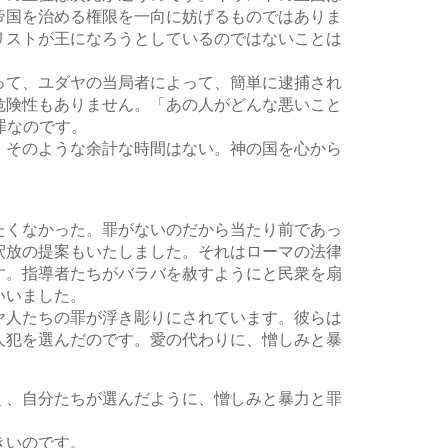
帝国を治める権限を一向に妨げるものではありま
リストが王になろうとしているのではないことは
って、ユダヤの当局者によって、簡単に逮捕され
危険性もありません。「あの人がどんな悪いこと
罪なのです。
。そのような余計な時間はない。神の国を心から
たくなかった。罪がないのだから当たり前であっ
釈放の提案もいたしました。それはローマの法律
す。指導者たちがバラバを赦すようにと民衆を扇
いいました。
ヤ人たちの罪が浮き彫りにされています。彼らは
人犯を選んだのです。愛の代わりに、憎しみと暴
く、自分たちが選んだように、憎しみと暴力と罪
きいのです。