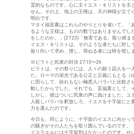
霊的なものです。心に主イエス・キリストを主
せん。その上、地上の王権は、天の神様が立て
明白です。
マタイ福音書はこれらのやりとりを省いて、「
るような王様は、ものの数ではありませんでし
をしたのか。」(27:23)「無害である。取り
イエス・キリストは、そのような者たちに対し
振り向いて求め、捜し、尋ねる者には時を惜し
Ⅲピラトと民衆の対決 27:15〜26
ピラトは、その祭りには、人々の願う囚人を一
た。ローマの栄光である公正と正義にもとる（
に照らして、紛れもない極悪人バラバと比較さ
動したからでした。それでも、妥協案として、
しかし、彼はついに民衆の声に負けました。ユ
人殺しバラバを釈放しろ、イエスを十字架にと
力を選んだのです。
今日も、同じように、十字架のイエスに向かっ
の騒ぎがその人たちを取り囲んでいるのです。
イスラエルには十字架刑はなかったのです。せ