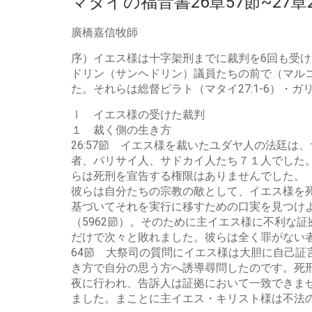
マタイの福音書26章57節~27
廣橋嘉信牧師
序）イエス様は十字架刑までに裁判を6回も受け
ドリン（サンヘドリン）議員たちの前で（マルコ14
た。それらは総督ピラト（マタイ27:1-6）・ガリ
Ⅰ イエス様の受けた裁判
１ 裁く側の生き方
26:57節 イエス様を裁いたユダヤ人の法廷
者、パリサイ人、サドカイ人たち７１人でした
らは死刑を宣告する権限はありませんでした。
彼らは自分たちの宗教の敵として、イエス様を
基づいてそれを実行に移すための口実を見つけ
（5962節）。そのために主イエス様に不利な
だけで次々と敗れました。彼らは全く罪がない
64節 大祭司の質問にイエス様は大胆に自己
き方で自分の思う方へ誘導尋問したのです。死
夜に行われ、告訴人は証拠において一致できま
ました。まことに主イエス・キリスト様は不法