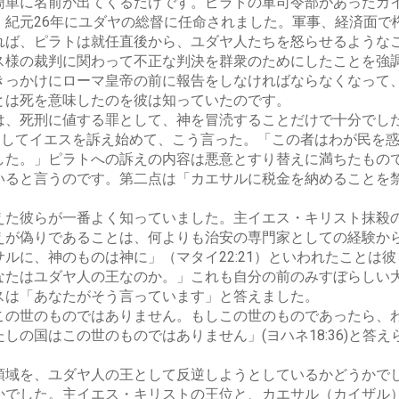
単に名前が出てくるだけです。ピラトの軍司令部があったカイ
、紀元26年にユダヤの総督に任命されました。軍事、経済面で
れば、ピラトは就任直後から、ユダヤ人たちを怒らせるような
ス様の裁判に関わって不正な判決を群衆のためにしたことを強
きっかけにローマ皇帝の前に報告をしなければならなくなって
とは死を意味したのを彼は知っていたのです。
は、死刑に値する罪として、神を冒涜することだけで十分でし
そしてイエスを訴え始めて、こう言った。「この者はわが民を
した。」ピラトへの訴えの内容は悪意とすり替えに満ちたもの
いると言うのです。第二点は「カエサルに税金を納めることを
えた彼らが一番よく知っていました。主イエス・キリスト抹殺
えが偽りであることは、何よりも治安の専門家としての経験か
ルに、神のものは神に」（マタイ22:21）といわれたことは
なたはユダヤ人の王なのか。」これも自分の前のみすぼらしい
スは「あなたがそう言っています」と答えました。
この世のものではありません。もしこの世のものであったら、
しの国はこの世のものではありません」(ヨハネ18:36)と答
領域を、ユダヤ人の王として反逆しようとしているかどうかで
かでした。主イエス・キリストの王位と、カエサル（カイザル