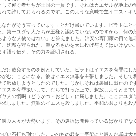
として仰ぐ者たちが王国の一員です。それはカエサルが地上の
られて許しておられるのです。このような意味で主イエス・キ
あなたがそう言っています」とだけ書いています。ピラトにと
た。第一ユダヤ人たちが王様と認めていないのですから。何の
締まるような人物ではない」と答えました。治安の専門家の目で無
て、沈黙を守られた。聖なるものを犬に投げ与えてはいけない
まず語り伝え、その力を証明される。
人だけ赦免するのを例としていた。ピラトはイエスを有罪にし
ゆがむ）ことになる。彼はイエス無罪を主張しました。そして
せて釈放しようとしたのでした。じかしそれは裏目に出たので
イエスを有罪扱いして、むちで打った上で、釈放しようとまで
ダヤ人の恫喝（どうかつ・おどし）に屈しました。ここにユダ
要求しました。無罪のイエスを殺しました。平和の君よりも殺
て叫ぶ人々が大勢います。その選択は間違っているばかりでな
いぜい石打ち刑でした。いのちの君を十字架にと叫んだ罪は大