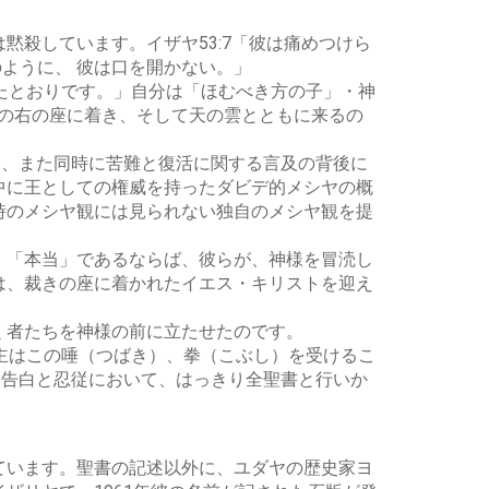
殺しています。イザヤ53:7「彼は痛めつけら
のように、 彼は口を開かない。」
たとおりです。」自分は「ほむべき方の子」・神
方の右の座に着き、そして天の雲とともに来るの
り、また同時に苦難と復活に関する言及の背後に
中に王としての権威を持ったダビデ的メシヤの概
時のメシヤ観には見られない独自のメシヤ観を提
、「本当」であるならば、彼らが、神様を冒涜し
は、裁きの座に着かれたイエス・キリストを迎え
く者たちを神様の前に立たせたのです。
主はこの唾（つばき）、拳（こぶし）を受けるこ
黙と告白と忍従において、はっきり全聖書と行いか
ています。聖書の記述以外に、ユダヤの歴史家ヨ