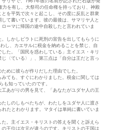
ザリヤで、1961年彼の名前が記された石版が発
権力を有し、大祭司の任命権を持っており、神殿
ことを平気で次々と起こし、その度に反乱と群衆
調して書いています。彼の最後は、サマリヤ人と
、ローマに帰国の途中自殺したと言われていま
た。しかしピラトに死刑の宣告を出してもらうに
惑わし、カエサルに税金を納めることを禁じ、自
でした。「国民を惑わしている」主イエス・キリ
禁じ〈ている〉」、第三点は「自分は王だと言っ
のために彼らが作りだした理由でした。
らみても、すぐにわかりました。税金に関しては
彼らも知っていたのです。
大工あがりの男を見て、「あなたがユダヤ人の王
わたしのしもべたちが、わたしをユダヤ人に渡さ
えられたとわかります。マタイは単純に書いていま
した。主イエス・キリストの答えを聞くと訴えら
）の王位は次元が違うのです。キリストの王国は