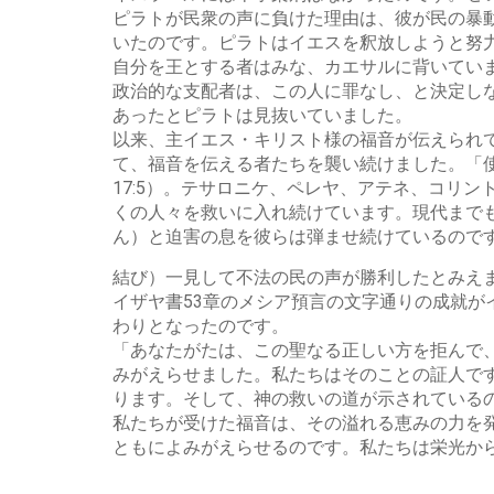
ピラトが民衆の声に負けた理由は、彼が民の暴
いたのです。ピラトはイエスを釈放しようと努
自分を王とする者はみな、カエサルに背いていま
政治的な支配者は、この人に罪なし、と決定し
あったとピラトは見抜いていました。
以来、主イエス・キリスト様の福音が伝えられ
て、福音を伝える者たちを襲い続けました。「使
17:5）。テサロニケ、ペレヤ、アテネ、コリ
くの人々を救いに入れ続けています。現代まで
ん）と迫害の息を彼らは弾ませ続けているので
結び）一見して不法の民の声が勝利したとみえ
イザヤ書53章のメシア預言の文字通りの成就
わりとなったのです。
「あなたがたは、この聖なる正しい方を拒んで
みがえらせました。私たちはそのことの証人です
ります。そして、神の救いの道が示されている
私たちが受けた福音は、その溢れる恵みの力を
ともによみがえらせるのです。私たちは栄光か