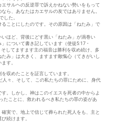
カエサルヘの反逆罪で訴えかねない勢いをもって
のなら、あなたはカエサルの友ではありません。
でした。
けることにしたのです。その原因は「ねたみ」で
いいほど、背後にどす黒い「ねたみ」が渦巻い
について書き記しています（使徒5:17・
。そしてますます主の福音は勝利を収め続け、多
ねたみ」は大きく、ますます敵愾心（てきがいし
います。
利を収めたことを証言しています。
だ人々、そして、この私たちの罪にために、身代
です。しかし、神はこのイエスを死者の中からよ
扱ったことに、救われるべき私たちの罪の姿があ
、確実で、地上で信じて葬られた死人をも、主と
選び続けます。