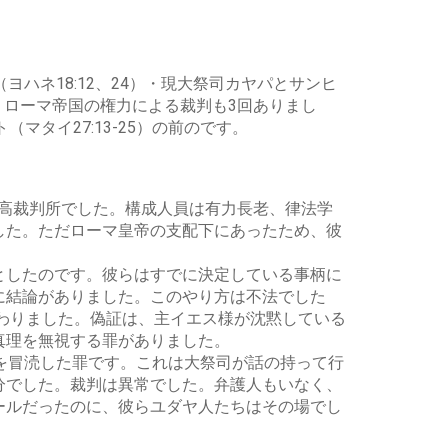
ハネ18:12、24）・現大祭司カヤパとサンヒ
した。ローマ帝国の権力による裁判も3回ありまし
（マタイ27:13-25）の前のです。
最高裁判所でした。構成人員は有力長老、律法学
した。ただローマ皇帝の支配下にあったため、彼
としたのです。彼らはすでに決定している事柄に
に結論がありました。このやり方は不法でした
終わりました。偽証は、主イエス様が沈黙している
真理を無視する罪がありました。
を冒涜した罪です。これは大祭司が話の持って行
分でした。裁判は異常でした。弁護人もいなく、
ールだったのに、彼らユダヤ人たちはその場でし