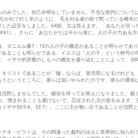
のみでした。自己弁明をしていません。不当な批判については黙
に引かれて行く羊のように、 毛を刈る者の前で黙っている雌羊
りした証言をしました。64節。主は答えます。「あなたが言っ
4:61）。さらに「あなたがたは今から後に、人の子が力ある
、ダニエル書7：13の人の子の概念があることが明らかであ
があることも明らかである。イエスは「人の子」という称号の
と、イザヤ的苦難のしもべの概念を盛り込むことによって、当
・キリストであることが「嘘」ならば、冒涜罪になるけれども
あうというところに、彼らは追いやられたのです。彼らの運命
は沈黙しませんでした。確信を持ってお答えになりました。裁
われ、憎まれることも避けないで、忍従された主の姿をみます。
ザヤ50:5-6、53:7）。ここに主が救い主であることが沈
ンテオ・ピラトは、その間違った裁判のゆえに世界的に知られ