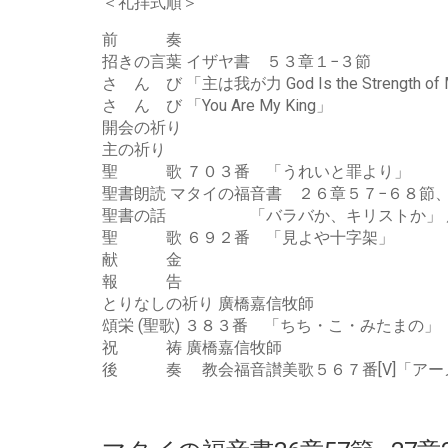
＜礼拝式順＞
ー
ヤ
前 奏
ー
招きの言葉 イザヤ書 ５３章１−３節
さ ん び 「主は我が力 God Is the Strength of 
さ ん び 「You Are My King」
開会の祈り
主の祈り
聖 歌 ７０３番 「うれいと罪より」
聖書朗読 マタイの福音書 ２６章５７−６８節
聖書の話 「バラバか、キリストか」 
聖 歌 ６９２番 「見よや十字架」
献 金
報 告
とりなしの祈り 廣橋嘉信牧師
頌栄 (聖歌) ３８３番 「ちち・こ・みたまの」
祝 祷 廣橋嘉信牧師
後 奏 教会福音讃美歌５６７番[V]「アー