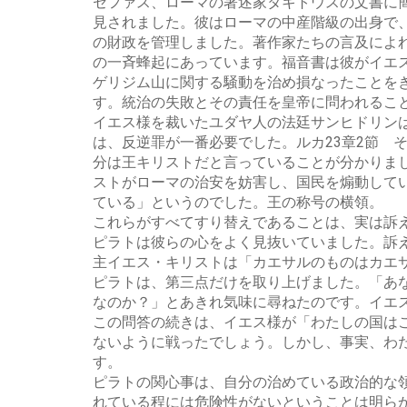
セファス、ローマの著述家タキトウスの文書に簡
見されました。彼はローマの中産階級の出身で
の財政を管理しました。著作家たちの言及によ
の一斉蜂起にあっています。福音書は彼がイエ
ゲリジム山に関する騒動を治め損なったことを
す。統治の失敗とその責任を皇帝に問われるこ
イエス様を裁いたユダヤ人の法廷サンヒドリン
は、反逆罪が一番必要でした。ルカ23章2節 
分は王キリストだと言っていることが分かりま
ストがローマの治安を妨害し、国民を煽動して
ている」というのでした。王の称号の横領。
これらがすべてすり替えであることは、実は訴
ピラトは彼らの心をよく見抜いていました。訴
主イエス・キリストは「カエサルのものはカエサ
ピラトは、第三点だけを取り上げました。「あ
なのか？」とあきれ気味に尋ねたのです。イエ
この問答の続きは、イエス様が「わたしの国は
ないように戦ったでしょう。しかし、事実、わた
す。
ピラトの関心事は、自分の治めている政治的な
れている程には危険性がないということは明ら