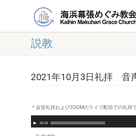
説教
2021年10月3日礼拝
＊会堂礼拝およびZOOMのライブ配信での礼拝
音
声
00:00
プ
レ