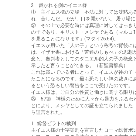
2 裁かれる側のイエス様
① 主イエス様の立場 不法に対しては沈黙ある
れ、苦しんだ。 だが、口を開かない。 屠り場
② その上で必要な時には真理に対してはっき
の子であり、キリスト・メシヤである（マルコ1
を見ることになります」(マタイ26:64)。
イエスが用いた「人の子」という称号の背後には
は、イザヤ書における「苦難のしもべ」の思想
念と、審判者としてのダニエル的人の子の概念
示したと言うことができる。（新聖書辞典）
これは裁いている者にとって、イエスが神の子
たことになるのです。最も恐ろしい神の裁きに
るという恐ろしい警告をここで受けたのです。
イエス様は、ご自分の性質と働きに関する限り
③ 67節 神様のために人々から暴力をふる
とにより、メシヤとしての証を立てられました（イ
ら証言された。
Ⅱ 総督ピラトの裁判
主イエス様の十字架刑を宣言したローマ総督ポ