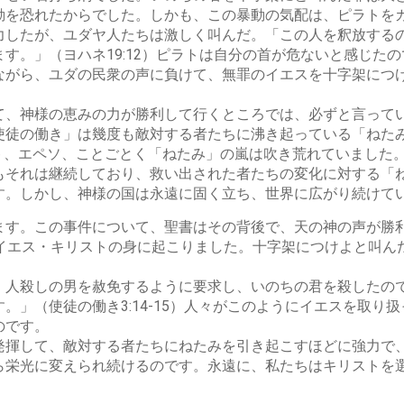
動を恐れたからでした。しかも、この暴動の気配は、ピラトを
力したが、ユダヤ人たちは激しく叫んだ。「この人を釈放する
す。」（ヨハネ19:12）ピラトは自分の首が危ないと感じたの
ながら、ユダの民衆の声に負けて、無罪のイエスを十字架につ
て、神様の恵みの力が勝利して行くところでは、必ずと言って
徒の働き」は幾度も敵対する者たちに沸き起っている「ねたみ」
ント、エペソ、ことごとく「ねたみ」の嵐は吹き荒れていました
もそれは継続しており、救い出された者たちの変化に対する「
す。しかし、神様の国は永遠に固く立ち、世界に広がり続けて
ます。この事件について、聖書はその背後で、天の神の声が勝
がイエス・キリストの身に起こりました。十字架につけよと叫ん
、人殺しの男を赦免するように要求し、いのちの君を殺したの
。」（使徒の働き3:14-15）人々がこのようにイエスを取り
のです。
発揮して、敵対する者たちにねたみを引き起こすほどに強力で
ら栄光に変えられ続けるのです。永遠に、私たちはキリストを