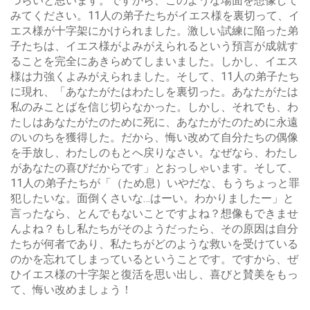
づらいと思います。ですから、このような場面を想像して
みてください。11人の弟子たちがイエス様を裏切って、イ
エス様が十字架にかけられました。激しい試練に陥った弟
子たちは、イエス様がよみがえられるという預言が成就す
ることを完全にあきらめてしまいました。しかし、イエス
様は力強くよみがえられました。そして、11人の弟子たち
に現れ、「あなたがたはわたしを裏切った。あなたがたは
私のみことばを信じ切らなかった。しかし、それでも、わ
たしはあなたがたのために死に、あなたがたのために永遠
のいのちを獲得した。だから、悔い改めて自分たちの偶像
を手放し、わたしのもとへ戻りなさい。なぜなら、わたし
があなたの喜びだからです」とおっしゃいます。そして、
11人の弟子たちが「（ため息）いやだな、もうちょっと罪
犯したいな。面倒くさいな…はーい。わかりましたー」と
言ったなら、とんでもないことですよね？想像もできませ
んよね？もし私たちがそのようだったら、その原因は自分
たちが何者であり、私たちがどのような救いを受けている
のかを忘れてしまっているということです。ですから、ぜ
ひイエス様の十字架と復活を思い出し、喜びと賛美をもっ
て、悔い改めましょう！