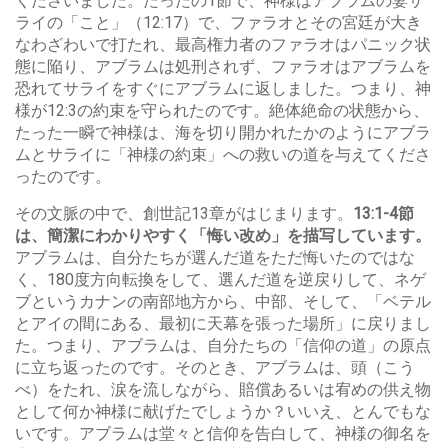
くださいました。たったの1節で、神様はアブラムの妻サ
ライの「こと」（12:17）で、ファラオとその宮廷が大き
なわざわいで打たれ、最高権力者のファラオはパニック状
態に陥り、アブラムは処刑されず、ファラオはアブラムを
恐れてサライをすぐにアブラムに返しました。つまり、神
様が12:3の約束を守られたのです。絶体絶命の状態から、
たった一瞬で神様は、海を切り開かれたかのようにアブラ
ムとサライに「神様の約束」への救いの道を与えてくださ
ったのです。
その文脈の中で、創世記13章がはじまります。
13:1-4節
は、簡潔にわかりやすく「悔い改め」を描写しています。
アブラムは、自分たちが選んだ道をただ悔いたのではな
く、180度方向転換をして、選んだ道を逆戻りして、ネゲ
ブというカナンの南部地方から、中部、そして、「ベテル
とアイの間にある、最初に天幕を張った場所」に戻りまし
た。つまり、アブラムは、自分たちの「信仰の道」の原点
に立ち返ったのです。そのとき、アブラムは、頭（こう
べ）をたれ、涙を流しながら、賠償あるいは宥めの供え物
として何か神様に献げたでしょうか？いいえ、とんでもな
いです。アブラムは堂々と信仰を告白して、神様の御名を