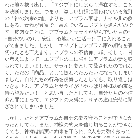
れた地を抜け出し、「エジプトにしばらく滞在する」こと
を決断しました。つまり、激しい飢饉に襲われている荒野
の「神の約束の地」よりも、アブラム家は、ナイル川の側
にある、食物が豊富で、富んでいるエジプトを選んだので
す。皮肉なことに、アブラムとサライが望んでいたもの−
−自分のいのち、安定、心地いい生活−−は手に入れること
ができました。しかし、エジプトはアブラム家の期待を裏
切ったとも言えます。アブラムの不信仰、罪、そして、甘
い考えによって、エジプトの王に強引にアブラムの妻を取
られてしまいました。サライは妻として愛されたのではな
く、ただの「商品」として扱われたみたいになってしまい
ました。自分たちの行為を後悔したとしても、取り返しは
つきません。アブラムとサライが「やっぱり神様の約束を
待ち望みたい！」と思い直したとしても、自分たちの不信
仰と罪によって、エジプトの束縛によりその道は完璧に閉
ざされてしまいました。
しかし、たとえアブラムが自分の妻を守ることができなか
ったとしても、また、神様の約束を信じ切ることができな
くても、神様は誠実に約束を守られ、2人を力強く救って