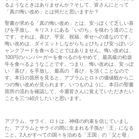
るようなときはありませんか？そして、皆さんにとって
「真の悔い改め」とは何だと思いますか？
聖書が求める「真の悔い改め」とは、安っぽくて乏しい喜
びを手放し、キリストにある「いのち」を味わう道のこと
です。それは、喜び、平安、祝福、幸せへの道なのです。
悔い改めは、ダイエットしながらちょびちょび安っぽいジ
ャンクフードを食べることではありません。悔い改めは、
100円のハンバーガーを食べるのをやめて、最高級の松坂
牛を食べるようなことです。つまり、悔い改めは、安っぽ
い「喜び」を手放し、最高の「喜び」を頂くことなので
す。本日の箇所を見ると、アブラムとロトの価値観から二
つの悔い改めが見られます。いつものように、本日の聖書
箇所の流れを確認して、今週皆さんに覚えていただきたい
ことを三つ紹介したいと思います。
アブラム、サライ、ロトは、神様の約束を信じていまし
た。アブラムとサライの間に生まれる子孫が「王」になる
こと。2人がすべての国々を治める「王国」の「父と母」