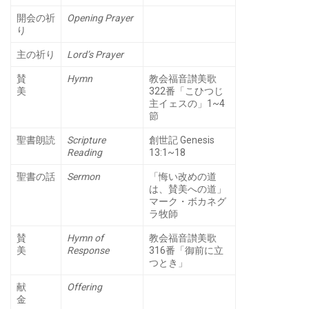
開会の祈
Opening Prayer
り
主の祈り
Lord’s Prayer
賛
Hymn
教会福音讃美歌
美
322番「こひつじ
主イェスの」1~4
節
聖書朗読
Scripture
創世記 Genesis
Reading
13:1~18
聖書の話
Sermon
「悔い改めの道
は、賛美への道」
マーク・ボカネグ
ラ牧師
賛
Hymn of
教会福音讃美歌
美
Response
316番「御前に立
つとき」
献
Offering
金