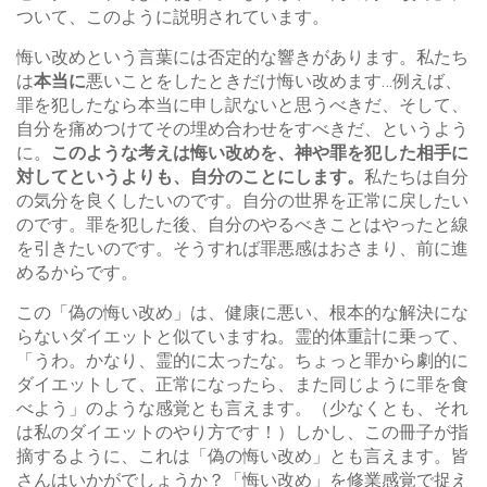
ついて、このように説明されています。
悔い改めという言葉には否定的な響きがあります。私たち
は
本当に
悪いことをしたときだけ悔い改めます…例えば、
罪を犯したなら本当に申し訳ないと思うべきだ、そして、
自分を痛めつけてその埋め合わせをすべきだ、というよう
に。
このような考えは悔い改めを、神や罪を犯した相手に
対してというよりも、自分のことにします。
私たちは自分
の気分を良くしたいのです。自分の世界を正常に戻したい
のです。罪を犯した後、自分のやるべきことはやったと線
を引きたいのです。そうすれば罪悪感はおさまり、前に進
めるからです。
この「偽の悔い改め」は、健康に悪い、根本的な解決にな
らないダイエットと似ていますね。霊的体重計に乗って、
「うわ。かなり、霊的に太ったな。ちょっと罪から劇的に
ダイエットして、正常になったら、また同じように罪を食
べよう」のような感覚とも言えます。（少なくとも、それ
は私のダイエットのやり方です！）しかし、この冊子が指
摘するように、これは「偽の悔い改め」とも言えます。皆
さんはいかがでしょうか？「悔い改め」を修業感覚で捉え