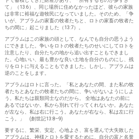
トで蓄積してきた財産があり、「所有するものが多すぎ
て」（13:6）、同じ場所に住めなかったほど、彼らの家族
は非常に裕福な遊牧民になっていました。そのため、「争
いが、アブラムの家畜の牧者たちと、ロトの家畜の牧者た
ちの間に」起こりました（13:7）。
アブラムはこの家族の頭として、なんでも自分の思うよう
にできました。争いをロトの牧者たちのせいにしてロトを
注意したり、自分たちの地から追い出すこともできまし
た。心地いい、最も豊かな良い土地を自分のものにし、残
りをロトに与えることもできました。しかし、アブラムは
逆のことをします。
アブラムはロトに言った。「私とあなたの間、また私の牧
者たちとあなたの牧者たちの間に、争いがないようにしよ
う。私たちは親類同士なのだから。 全地はあなたの前に
あるではないか。私から別れて行ってくれないか。あなた
が左なら、私は右に行こう。あなたが右なら、私は左に行
こう。」 (創世記13:8–9)
要するに、繁栄、安定、心地よさ、富を選んで大失敗した
アブラムは、神様とロトを愛するために、自分の富と名誉