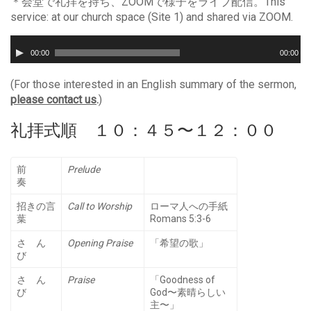
＊会堂で礼拝を持ち、ZOOMで様子をライブ配信。This
service: at our church space (Site 1) and shared via ZOOM.
音
声
00:00
00:00
プ
レ
(For those interested in an English summary of the sermon,
ー
please contact us
.
)
ヤ
ー
礼拝式順 １０：４５〜１２：００
前
Prelude
奏
招きの言
Call to Worship
ローマ人への手紙
葉
Romans 5:3-6
さ ん
Opening Praise
「希望の歌」
び
さ ん
Praise
「Goodness of
び
God〜素晴らしい
主〜」