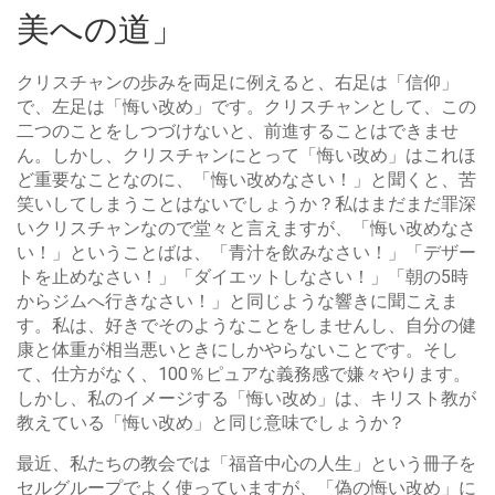
美への道」
クリスチャンの歩みを両足に例えると、右足は「信仰」
で、左足は「悔い改め」です。クリスチャンとして、この
二つのことをしつづけないと、前進することはできませ
ん。しかし、クリスチャンにとって「悔い改め」はこれほ
ど重要なことなのに、「悔い改めなさい！」と聞くと、苦
笑いしてしまうことはないでしょうか？私はまだまだ罪深
いクリスチャンなので堂々と言えますが、「悔い改めなさ
い！」ということばは、「青汁を飲みなさい！」「デザー
トを止めなさい！」「ダイエットしなさい！」「朝の5時
からジムへ行きなさい！」と同じような響きに聞こえま
す。私は、好きでそのようなことをしませんし、自分の健
康と体重が相当悪いときにしかやらないことです。そし
て、仕方がなく、100％ピュアな義務感で嫌々やります。
しかし、私のイメージする「悔い改め」は、キリスト教が
教えている「悔い改め」と同じ意味でしょうか？
最近、私たちの教会では「福音中心の人生」という冊子を
セルグループでよく使っていますが、「偽の悔い改め」に