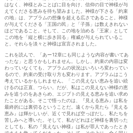
はなく、神様とみことばに目を向け、信仰の目で神様が与
えてくださる恵みを待ち望みました。神様が下さる「約束
の地」は、アブラムの想像を超える広さであること。神様
が与えてくださる「王国の民」と「子孫」は数えきれない
ほどであること。そして、この地を治める「王家」として
この地を「縦と横に歩き回る」権威が与えられているこ
と。それらを淡々と神様は宣言されました。
これを読んで、「あー12章にも同じような内容が書いてあ
ったな」と思うかもしれません。しかし、約束の内容は変
わっていなくても、アブラムの状況はいろいろ変わってい
るので、約束の受け取り方も変わります。アブラムはこう
考えているかもしれません。「この見えない恵みを追い続
けるのは正直、つらい。だが、私はこの見えない神様の恵
みを追うのをあきらめ、エジプトの見える恵みを追い求め
たことがある。そこで悟ったのは、『見える恵み』は私を
最終的には裏切るということだ。遠くから見たら『見える
恵み』は輝かしいが、近くで見れば空っぽだし、私たちを
苦しみへと導いた。そして、私がどれほど神様を裏切った
としても、私の『見えない神様』は私が罪人であったとき