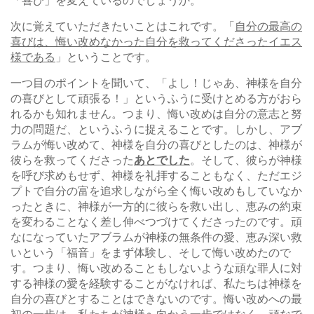
「喜び」を変えているのでしょうか。
次に覚えていただきたいことはこれです。「
自分の最高の
喜びは、悔い改めなかった自分を救ってくださったイエス
様である
」ということです。
一つ目のポイントを聞いて、「よし！じゃあ、神様を自分
の喜びとして頑張る！」というふうに受けとめる方がおら
れるかも知れません。つまり、悔い改めは自分の意志と努
力の問題だ、というふうに捉えることです。しかし、アブ
ラムが悔い改めて、神様を自分の喜びとしたのは、神様が
彼らを救ってくださった
あとでした
。そして、彼らが神様
を呼び求めもせず、神様を礼拝することもなく、ただエジ
プトで自分の富を追求しながら全く悔い改めもしていなか
ったときに、神様が一方的に彼らを救い出し、恵みの約束
を変わることなく差し伸べつづけてくださったのです。頑
なになっていたアブラムが神様の無条件の愛、恵み深い救
いという「福音」をまず体験し、そして悔い改めたので
す。つまり、悔い改めることもしないような頑な罪人に対
する神様の愛を経験することがなければ、私たちは神様を
自分の喜びとすることはできないのです。悔い改めへの最