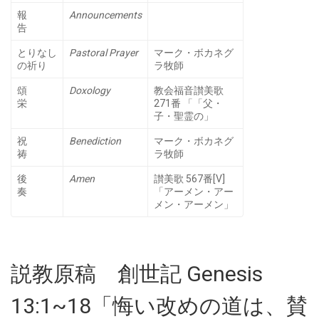
報
Announcements
告
とりなし
Pastoral Prayer
マーク・ボカネグ
の祈り
ラ牧師
頌
Doxology
教会福音讃美歌
栄
271番 「「父・
子・聖霊の」
祝
Benediction
マーク・ボカネグ
祷
ラ牧師
後
Amen
讃美歌 567番[V]
奏
「アーメン・アー
メン・アーメン」
説教原稿 創世記 Genesis
13:1~18「悔い改めの道は、賛