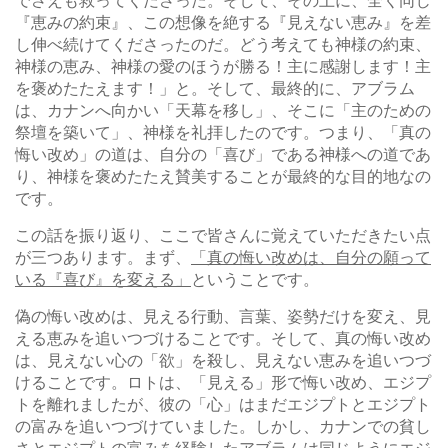
でさえも救ってくださった。そして、その上に、全く同じ
『恵みの約束』、この想像を絶する『見えない恵み』を差
し伸べ続けてくださったのだ。どう考えても神様の約束、
神様の恵み、神様の愛のほうが勝る！主に感謝します！主
を褒めたたえます！」と。そして、最終的に、アブラム
は、カナンへ向かい「天幕を移し」、そこに「主のための
祭壇を築いて」、神様を礼拝したのです。つまり、「真の
悔い改め」の道は、自分の「喜び」である神様への道であ
り、神様を褒めたたえ賛美することが最終的な目的地なの
です。
この話を振り返り、ここで皆さんに覚えていただきたい点
が三つあります。まず、
「真の悔い改めは、自分の願って
いる『喜び』を変える」
ということです。
偽の悔い改めは、見える行動、言葉、姿勢だけを変え、見
える恵みを追いつづけることです。そして、真の悔い改め
は、見えない心の「欲」を殺し、見えない恵みを追いつづ
けることです。ロトは、「見える」形で悔い改め、エジプ
トを離れましたが、彼の「心」はまだエジプトとエジプト
の富みを追いつづけていました。しかし、カナンでの貧し