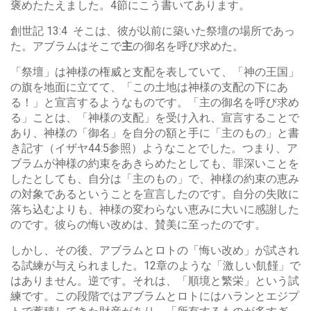
褒めたたえました。4節にこう書いてあります。
創世記 13:4 そこは、彼が以前に築いた祭壇の場所であっ
た。アブラムはそこで
主
の御名を呼び求めた。
「祭壇」は神様の権威と支配を表していて、「神の王国」
の旗を地面に立てて、「この土地は神様の支配の下にあ
る！」と宣言するようなものです。「主の御名を呼び求め
る」ことは、「神様の支配」を受け入れ、宣言することで
あり、神様の「御名」を自分の額と手に「主のもの」と書
き記す（イザヤ44:5参照）ようなことでした。つまり、ア
ブラムが神様の約束をあきらめたとしても、罪深いことを
したとしても、自分は「主のもの」で、神様の約束の恵み
の対象であるということを宣言したのです。自分の失敗に
落ち込むよりも、神様の変わらない恵みに大いに感謝した
のです。彼らの悔い改めは、賛美に至ったのです。
しかし、その後、アブラムとロトの「悔い改め」が試され
る試練が与えられました。12章のような「激しい飢饉」で
はありません。逆です。それは、「順境と繁栄」という試
練です。この段階ではアブラムとロトにはハランとエジプ