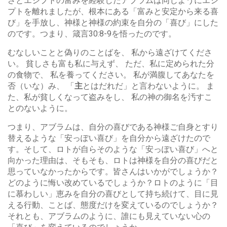
さとエジプトの富みを経験したアブラムは同じようにエジ
プトを離れましたが、根本にある「富みと安定から来る喜
び」を手放し、神様と神様の約束を自分の「喜び」にした
のです。つまり、箴言30:8-9を悟ったのです。
むなしいことと偽りのことばを、 私から遠ざけてくださ
い。 貧しさも富も私に与えず、 ただ、私に定められた分
の食物で、 私を養ってください。 私が満腹してあなたを
否（いな）み、 「
主
とはだれだ」と言わないように。 ま
た、私が貧しくなって盗みをし、 私の神の御名を汚すこ
とのないように。
つまり、アブラムは、自分の喜びである神様ご自身とすり
替えるような「安っぽい喜び」を自分から遠ざけたので
す。そして、ロトが自らそのような「安っぽい喜び」へと
向かった理由は、そもそも、ロトは神様を自分の喜びだと
思っていなかったからです。皆さんはいかがでしょうか？
どのように悔い改めているでしょうか？ロトのように「目
に慕わしい」恵みを自分の喜びとして持ち続けて、目に見
える行動、ことば、態度だけを変えているのでしょうか？
それとも、アブラムのように、誰にも見えていない心の