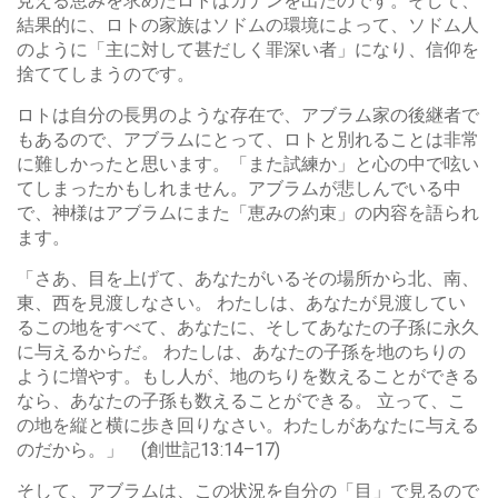
見える恵みを求めたロトはカナンを出たのです。そして、
結果的に、ロトの家族はソドムの環境によって、ソドム人
のように「主に対して甚だしく罪深い者」になり、信仰を
捨ててしまうのです。
ロトは自分の長男のような存在で、アブラム家の後継者で
もあるので、アブラムにとって、ロトと別れることは非常
に難しかったと思います。「また試練か」と心の中で呟い
てしまったかもしれません。アブラムが悲しんでいる中
で、神様はアブラムにまた「恵みの約束」の内容を語られ
ます。
「さあ、目を上げて、あなたがいるその場所から北、南、
東、西を見渡しなさい。 わたしは、あなたが見渡してい
るこの地をすべて、あなたに、そしてあなたの子孫に永久
に与えるからだ。 わたしは、あなたの子孫を地のちりの
ように増やす。もし人が、地のちりを数えることができる
なら、あなたの子孫も数えることができる。 立って、こ
の地を縦と横に歩き回りなさい。わたしがあなたに与える
のだから。」 (創世記13:14–17)
そして、アブラムは、この状況を自分の「目」で見るので