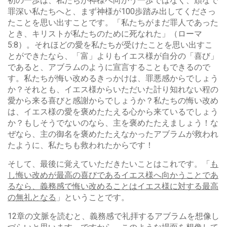
初の一歩は、私たちが神様へ向かう一歩ではなく、頑なで
罪深い私たちへと、まず神様が100歩踏み出してくださっ
たことを思い出すことです。「私たちがまだ罪人であった
とき、キリストが私たちのために死なれた」（ローマ
5:8）。それほどの愛を私たちが受けたことを思い出すこ
とができたなら、「富」よりもイエス様が自分の「喜び」
であると、アブラムのように宣言することもできるので
す。私たちが悔い改めるきっかけは、罪悪感からでしょう
か？それとも、イエス様からいただいた計り知れない程の
愛から来る喜びと感謝からでしょうか？私たちの悔い改め
は、イエス様の愛を褒めたたえる心から来ているでしょう
か？もしそうでないのなら、主を褒めたたえましょう！な
ぜなら、主の御名を褒めたたえなかったアブラムが救われ
たように、私たちも救われたからです！
そして、最後に覚えていただきたいことはこれです。「
も
し悔い改めが最高の喜びであるイエス様へ向かうことであ
るなら、義務感で悔い改めることはイエス様に対する最高
の無礼となる
」ということです。
12章の文脈を読むと、義務感で礼拝するアブラムを想像し