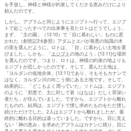
を手放し、神様と神様が約束してくださる恵みだけにより
頼んだのです。
しかし、アブラムと同じようにエジプトへ行って、エジプ
トで起こったすべての出来事を見たロトはどうでしょう。
まず、「主の園」（13:10）で「目に慕わしい」ものに惹
かれた（創世記3:6参照）アダムとエバが善悪の知識の木
の実を選んだように、ロトは、「目」に慕わしい土地を選
びました。しかも、「
エジプト
の地のよう」(13:11)な場所
を選んだのです。つまり、ロトは、神様の約束の地よりも
エジプトが恋しかったのです。そして、選んだ土地は、
「ヨルダンの低地全体」(13:11)であり、そもそもカナンで
はなく、ヨルダン川の向こう側にある土地です。そして、
結果的に、「どこもよく潤っていた」ソドムは、エジプト
のように「邪悪で、主に対して甚（はなは）だしく罪深い
者たち」が住んでいました。ですから、エジプトから離れ
たものの、結局は、エジプトで捜し求めたものをただ捜し
続けただけでした。2人はエジプトから離れましたが、最
終的に離れる目的は違っていました。ですから、目に見え
ない「神の恵み」を求めたアブラムはカナンに残り、目に