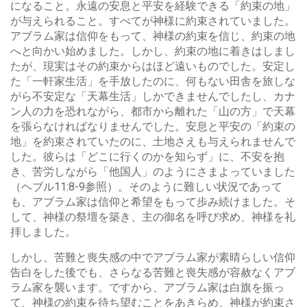
になること。永遠の安息と平安を経験できる「約束の地」
が与えられること。すべてが神様に約束されていました。
アブラム家は信仰をもって、神様の約束を信じ、約束の地
へと向かい始めました。しかし、約束の地に着きはしまし
たが、現実はその約束からはほど遠いものでした。安定し
た「一軒家生活」を手放したのに、何もない田舎を旅しな
がら不安定な「天幕生活」しかできませんでしたし、カナ
ン人の力を恐れながら、都市から離れた「山の方」で天幕
を張らなければなりませんでした。安息と平安の「約束の
地」を約束されていたのに、土地さえも与えられませんで
した。彼らは「どこに行くのかを知らず」に、不安を抱
き、苦労しながら「他国人」のようにさまよっていました
（ヘブル11:8-9参照）。そのように難しい状況であって
も、アブラム家は信仰と希望をもって歩み続けました。そ
して、神様の祭壇を築き、主の御名を呼び求め、神様を礼
拝しました。
しかし、苦難と喪失感の中でアブラム家が素晴らしい信仰
告白をした後でも、さらなる苦難と喪失感が容赦なくアブ
ラム家を襲います。ですから、アブラム家は白旗を振っ
て、神様の約束を待ち望むことをあきらめ、神様が約束さ