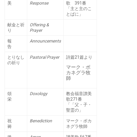
美
Response
歌 391番
「主と主のこ
とばに」
献金と祈
Offering &
り
Prayer
報
Announcements
告
とりなし
Pastoral Prayer
詩篇21篇より
の祈り
マーク・ボ
カネグラ牧
師
頌
Doxology
教会福音讃美
栄
歌271番
「「父・子・
聖霊の」
祝
Benediction
マーク・ボカ
祷
ネグラ牧師