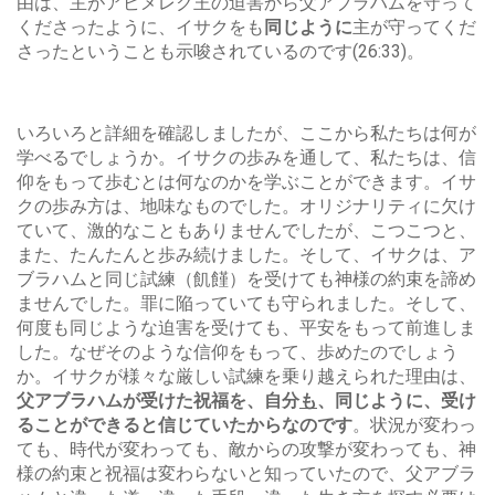
由は、主がアビメレク王の迫害から父アブラハムを守って
くださったように、イサクをも
同じように
主が守ってくだ
さったということも示唆されているのです(26:33)。
いろいろと詳細を確認しましたが、ここから私たちは何が
学べるでしょうか。イサクの歩みを通して、私たちは、信
仰をもって歩むとは何なのかを学ぶことができます。イサ
クの歩み方は、地味なものでした。オリジナリティに欠け
ていて、激的なこともありませんでしたが、こつこつと、
また、たんたんと歩み続けました。そして、イサクは、ア
ブラハムと同じ試練（飢饉）を受けても神様の約束を諦め
ませんでした。罪に陥っていても守られました。そして、
何度も同じような迫害を受けても、平安をもって前進しま
した。なぜそのような信仰をもって、歩めたのでしょう
か。イサクが様々な厳しい試練を乗り越えられた理由は、
父アブラハムが受けた祝福を、自分
も
、同じように、受け
ることができると信じていたからなのです
。状況が変わっ
ても、時代が変わっても、敵からの攻撃が変わっても、神
様の約束と祝福は変わらないと知っていたので、父アブラ