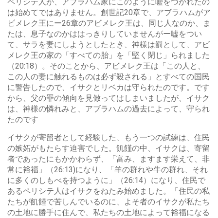
ペリシテ人が、アブラハム家にこのように嘘をつかれたの
は始めてではありません。創世記20章で、アブラハムがア
ビメレク王にー26章のアビメレク王は、同じ人なのか、ま
たは、息子なのかははっきりしていませんがー嘘をつい
て、サラを妻にしようとしたとき、神様は罰として、アビ
メレク王の家の「すべての胎」を「堅く閉じ」られました
（20:18）。そのことから、アビメレク王は「この人と、
この人の妻に触れるものは必ず殺される」とすべての国民
に警告したので、イサクとリベカは守られたのです。です
から、父の罪の傾向を見倣ってはしまいましたが、イサク
は、神様の憐れみと、アブラハムの過去によって、守られ
たのです
イサクが寄留者として経験した、もう一つの試練は、住民
の嫉妬がもたらす迫害でした。飢饉の中、イサクは、寄留
者であったにもかかわらず、「富み、ますます栄えて、非
常に裕福」（26:13)になり、「羊の群れや牛の群れ、それ
に多くのしもべを持つように」（26:14）になり、住民で
あるペリシテ人はイサクをねたみ始めました。「住民の私
たちが飢饉で苦しんでいるのに、よそ者のイサクが私たち
の土地に勝手に住んで、私たちの土地によって裕福になる