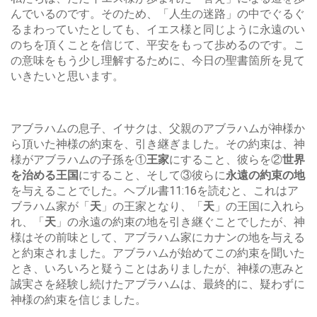
んでいるのです。そのため、「人生の迷路」の中でぐるぐ
るまわっていたとしても、イエス様と同じように永遠のい
のちを頂くことを信じて、平安をもって歩めるのです。こ
の意味をもう少し理解するために、今日の聖書箇所を見て
いきたいと思います。
アブラハムの息子、イサクは、父親のアブラハムが神様か
ら頂いた神様の約束を、引き継ぎました。その約束は、神
様がアブラハムの子孫を①
王家
にすること、彼らを②
世界
を治める王国
にすること、そして③彼らに
永遠の約束の地
を与えることでした。ヘブル書11:16を読むと、これはア
ブラハム家が「
天
」の王家となり、「
天
」の王国に入れら
れ、「
天
」の永遠の約束の地を引き継ぐことでしたが、神
様はその前味として、アブラハム家にカナンの地を与える
と約束されました。アブラハムが始めてこの約束を聞いた
とき、いろいろと疑うことはありましたが、神様の恵みと
誠実さを経験し続けたアブラハムは、最終的に、疑わずに
神様の約束を信じました。