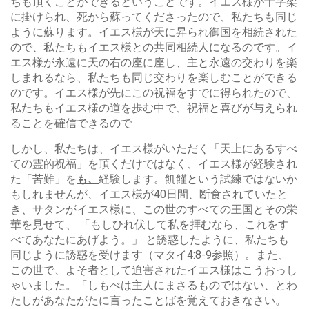
ちも頂くことができるということです。イエス様が十字架
に掛けられ、死から蘇ってくださったので、私たちも同じ
ように蘇ります。イエス様が天に昇られ御国を相続された
ので、私たちもイエス様との共同相続人になるのです。イ
エス様が永遠に天の右の座に座し、主と永遠の交わりを楽
しまれるなら、私たちも同じ交わりを楽しむことができる
のです。イエス様が先にこの祝福をすでに得られたので、
私たちもイエス様の道を歩む中で、祝福と喜びが与えられ
ることを確信できるので
しかし、私たちは、イエス様がいただく「天上にあるすべ
ての霊的祝福」を頂くだけではなく、イエス様が経験され
た「苦難」を
も、
経験します。飢饉という試練ではないか
もしれませんが、イエス様が40日間、断食されていたと
き、サタンがイエス様に、この世のすべての王国とその栄
華を見せて、 「もしひれ伏して私を拝むなら、これをす
べてあなたにあげよう。」 と誘惑したように、私たちも
同じように誘惑を受けます（マタイ4:8-9参照）。また、
この世で、よそ者として迫害されたイエス様はこうおっし
ゃいました。「しもべは主人にまさるものではない、とわ
たしがあなたがたに言ったことばを覚えておきなさい。