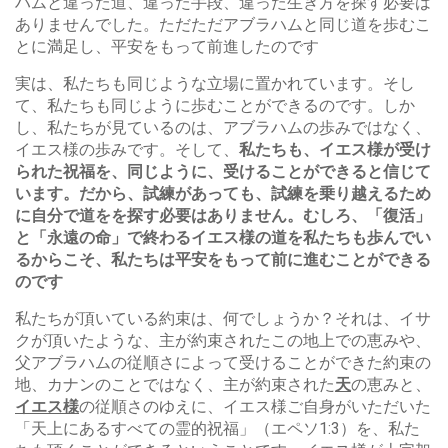
ハムと違った道、違った手段、違った生き方を探す必要は
ありませんでした。ただただアブラハムと同じ道を歩むこ
とに満足し、平安をもって前進したのです
実は、私たちも同じような立場に置かれています。そし
て、私たちも同じように歩むことができるのです。しか
し、私たちが見ているのは、アブラハムの歩みではなく、
イエス様の歩みです。そして、
私たちも、イエス様が受け
られた祝福を、同じように、受けることができると信じて
います。だから、試練があっても、試練を乗り越えるため
に自分で道をを探す必要はありません。むしろ、「復活」
と「永遠の命」で終わるイエス様の道を私たちも歩んでい
るからこそ、私たちは平安をもって前に進むことができる
のです
私たちが頂いている約束は、何でしょうか？それは、イサ
クが頂いたような、主が約束されたこの地上での恵みや、
父アブラハムの従順さによって受けることができた約束の
地、カナンのことではなく、主が約束された
天
の恵みと、
イエス様
の従順さのゆえに、イエス様ご自身がいただいた
「天上にあるすべての霊的祝福」（エペソ1:3）を、私た