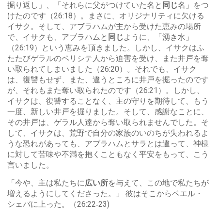
掘り返し」、「それらに父がつけていた名と
同じ
名」をつ
けたのです（26:18）。まさに、オリジナリティに欠ける
イサク。そして、アブラハムが主から受けた恵みの場所
で、イサクも、アブラハムと
同じ
ように、「湧き水」
（26:19）という恵みを頂きました。しかし、イサクはふ
たたびゲラルのペリシテ人から迫害を受け、また井戸を奪
い取られてしまいました（26:20）。それでも、イサク
は、復讐もせず、また、違うところに井戸を掘ったのです
が、それもまた奪い取られたのです（26:21）。しかし、
イサクは、復讐することなく、主の守りを期待して、もう
一度、新しい井戸を掘りました。そして、感謝なことに、
その井戸は、ゲラル人達から奪い取られませんでした。そ
して、イサクは、荒野で自分の家族のいのちが失われるよ
うな恐れがあっても、アブラハムとサラとは違って、神様
に対して苦味や不満を抱くこともなく平安をもって、こう
言いました。
「今や、主は私たちに
広い所
を与えて、この地で私たちが
増えるようにしてくださった。」 彼はそこからベエル・
シェバに上った。（26:22‐23)