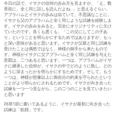
今日の話で、イサクの信仰の歩み方を見ますが、「え、数
章前に、全く同じ話しを読んだよね…」と思えるぐらい、
アブラハムとイサクの歩みは似ていて、不思議なことに、
イサクも父のアブラハムと全く同じような試練を経験しま
す。イサクの歩みをみると、完全にオリジナリティに欠け
ていたのです。良くも悪くも、「この父にしてこの子あ
り」ということを明らかにするためではありますが、もっ
と深い意味があると思います。イサクが父親と同じ試練を
受けたことは偶然ではなく、神様の御手から来たもので
す。神様がイサクに父アブラハムと全く同じ試練を与えた
意図は、二つあると思います。一つは、アブラハムがイサ
クに継承した信仰が、イサクの中でどのように熟し、どの
ように深まったかを明らかにするためです。そして、もう
一つは、神様が想像以上に御自分の約束を守られたという
ことがより明らかにされるためです。イサクが向き合った
試練を一つ一つ見ながら、この二つのことを見ていきたい
と思います
26章1節に書いてあるように、イサクが最初に向き合った
試練は「飢饉」です。