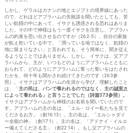
しかし、ゲラルはカナンの地とエジプトの境界線にあった
ので、どれほどアブラハムの失敗談を聞いたとしても、苦
しい飢饉の中にあって、イサクも誘惑される恐れはありま
した。その中で神様はもう一度イサクを注意し、アブラハ
ムの約束を思い出させるのですが（26:2-5）、自分の家族
が飢え乾いている中で、「潤っている地ではなく、飢饉の
地に留まりなさい」と言われても、そう簡単に、聞き従え
るようなことではありません。しかし、イサクは、父アブ
ラハムから、主が、いつもどのようにアブラハムとともに
おられて、どのようにアブラハムに誓った誓いをはたされ
たかを、何十年も聞かされ続けてきたのです（26:3参
照）。イサクはアブラハムの生涯から学び、理解したこと
は、「
主の民は、パンで養われるのではなく、主の
誠実さ
によって養われる」と言うことでした（詩篇37:3参照）。
イサクはアブラハムから神様のお名前を聞いていたので
す。アブラハムの主の名は、「エル・ロイー私たちを見て
くださるお方」（創16:13）。主の名は、「エルシャダイ
ー全能の神」（創17:1）。主の名は、「アドナイ・イルエ
ー備えてくださる主」（創22:14）。もし父アブラハムの