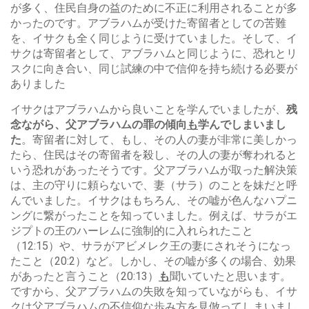
が多く、住民自身の益のために不正に利用されることが多
かったのです。アブラハムが受けた寄留者としての苦難
を、イサクも全く同じように受けていました。そして、イ
サクは寄留者として、アブラハムと同じように、恐れとリ
スクに向き合い、同じ試練の中で信仰を持ち続ける必要が
ありました
イサクはアブラハムから良いことを学んでいましたが、
残
念ながら、父アブラハムの罪の傾向
も
学んでしまいまし
た
。寄留者に対して、もし、その人の妻が非常に美しかっ
たら、住民はその寄留者を殺し、その人の妻が奪われると
いう恐れがあったそうです。父アブラハムが取った解決策
は、主の守りに頼らないで、妻（サラ）のことを妹だと呼
んでいました。イサクはもちろん、その嘘が色んなハプニ
ングに繋がったことを知っていました。例えば、サラがエ
ジプトの王のハーレムに強制的に入れられたこと
（12:15）や、サラがアビメレク王の妻にされそうになっ
たこと（20:2）など。しかし、その嘘が多くの場合、効果
があったと言うこと（20:13）
も
聞いていたと思います。
ですから、父アブラハムの失敗を知っていながらも、イサ
クは父アブラハムの不信仰な歩み方を見倣ってしまいまし