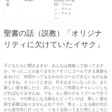
後
Amen
讃美歌 567番
奏
[V]「アーメ
ン・アーメ
ン・アーメ
ン」
聖書の話（説教）「オリジナ
リティに欠けていたイサク」
子どもたちに聞きますが、みんなは迷路って知ってます
か。やったことがありますか？すぐにゴールできる迷路も
あるけど、何回やってもなかなかゴールできないものもあ
りますね。そういうときは、行き止まりになったら、また
新しい道を探したり、試したりして何度もチャレンジしな
ければなりませんね。でも、もし誰かがもうゴールできて
いたら、その答えになる線をたどっていけば、新しい道を
探す必要はありませんよね？その「答え」になる線が出口
から逆方向に行ったり、ぐるぐる回ってまた同じところに