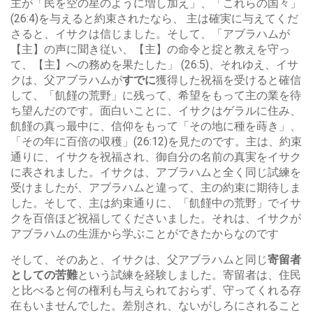
主が「民を空の星のように増し加え」、「これらの国々」
(26:4)を与えると約束されたなら、 主は確実に与えてくだ
さると、イサクは信じました。そして、「アブラハムが
【主】の声に聞き従い、【主】の命令と掟と教えを守っ
て、【主】への務めを果たした」 (26:5)、それゆえ、イサ
クは、父アブラハムが
すでに
獲得した祝福を受けると確信
して、「飢饉の荒野」に残って、希望をもって主の業を待
ち望んだのです。面白いことに、イサクはゲラルに住み、
飢饉の真っ最中に、信仰をもって「その地に種を蒔き」、
「その年に百倍の収穫」(26:12)を見たのです。主は、約束
通りに、イサクを祝福され、御自分の名前の真実をイサク
に表されました。イサクは、アブラハムと全く同じ試練を
受けましたが、アブラハムと違って、主の約束に期待しま
した。そして、主は約束通りに、「飢饉中の荒野」でイサ
クを百倍ほど祝福してくださいました。それは、イサクが
アブラハムの生涯から学ぶことができたからなのです
そして、そのあと、イサクは、父アブラハムと同じ
寄留者
としての苦難
という試練を経験しました。寄留者は、住民
と比べると何の権利も与えられておらず、守ってくれる存
在もいませんでした。差別され、ないがしろにされること