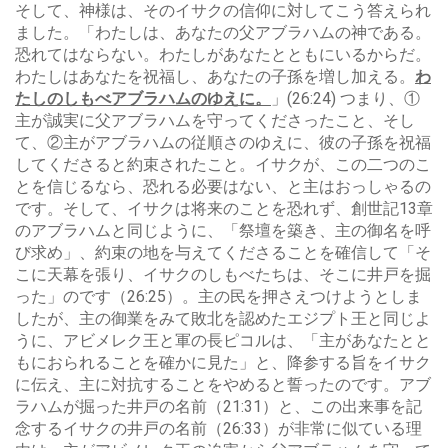
そして、神様は、そのイサクの信仰に対してこう答えられ
ました。「わたしは、あなたの父アブラハムの神である。
恐れてはならない。わたしがあなたとともにいるからだ。
わたしはあなたを祝福し、あなたの子孫を増し加える。
わ
たしのしもべアブラハムのゆえに。
」(26:24) つまり、①
主が誠実に父アブラハムを守ってくださったこと、そし
て、②主がアブラハムの従順さのゆえに、彼の子孫を祝福
してくださると約束されたこと。イサクが、この二つのこ
とを信じるなら、恐れる必要はない、と主はおっしゃるの
です。そして、イサクは将来のことを恐れず、創世記13章
のアブラハムと同じように、「祭壇を築き、主の御名を呼
び求め」、約束の地を与えてくださることを確信して「そ
こに天幕を張り、イサクのしもべたちは、そこに井戸を掘
った」のです（26:25）。主の民を押さえつけようとしま
したが、主の御業をみて敗北を認めたエジプト王と同じよ
うに、アビメレク王と軍の長ピコルは、「主があなたとと
もにおられることを確かに見た」と、降参する旨をイサク
に伝え、主に対抗することをやめると誓ったのです。アブ
ラハムが掘った井戸の名前（21:31）と、この出来事を記
念するイサクの井戸の名前（26:33）が非常に似ている理