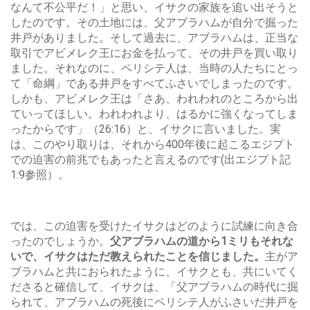
なんて不公平だ！」と思い、イサクの家族を追い出そうと
したのです。その土地には、父アブラハムが自分で掘った
井戸がありました。そして過去に、アブラハムは、正当な
取引でアビメレク王にお金を払って、その井戸を買い取り
ました。それなのに、ペリシテ人は、当時の人たちにとっ
て「命綱」である井戸をすべてふさいでしまったのです。
しかも、アビメレク王は「さあ、われわれのところから出
ていってほしい。われわれより、はるかに強くなってしま
ったからです」（26:16）と、イサクに言いました。実
は、このやり取りは、それから400年後に起こるエジプト
での迫害の前兆でもあったと言えるのです(出エジプト記
1:9参照）。
では、この迫害を受けたイサクはどのように試練に向き合
ったのでしょうか。
父アブラハムの道から1ミリもそれな
いで、イサクはただ教えられたことを信じました。
主がア
ブラハムと共におられたように、イサクとも、共にいてく
ださると確信して、イサクは、「父アブラハムの時代に掘
られて、アブラハムの死後にペリシテ人がふさいだ井戸を