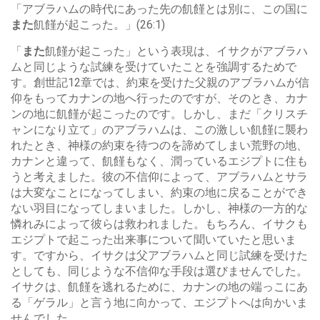
「アブラハムの時代にあった先の飢饉とは別に、この国に
また
飢饉が起こった。」(26:1)
「
また
飢饉が起こった」という表現は、イサクがアブラハ
ムと同じような試練を受けていたことを強調するためで
す。創世記12章では、約束を受けた父親のアブラハムが信
仰をもってカナンの地へ行ったのですが、そのとき、カナ
ンの地に飢饉が起こったのです。しかし、まだ「クリスチ
ャンになり立て」のアブラハムは、この激しい飢饉に襲わ
れたとき、神様の約束を待つのを諦めてしまい荒野の地、
カナンと違って、飢饉もなく、潤っているエジプトに住も
うと考えました。彼の不信仰によって、アブラハムとサラ
は大変なことになってしまい、約束の地に戻ることができ
ない羽目になってしまいました。しかし、神様の一方的な
憐れみによって彼らは救われました。もちろん、イサクも
エジプトで起こった出来事について聞いていたと思いま
す。ですから、イサクは父アブラハムと同じ試練を受けた
としても、同じような不信仰な手段は選びませんでした。
イサクは、飢饉を逃れるために、カナンの地の端っこにあ
る「ゲラル」と言う地に向かって、エジプトへは向かいま
せんでした