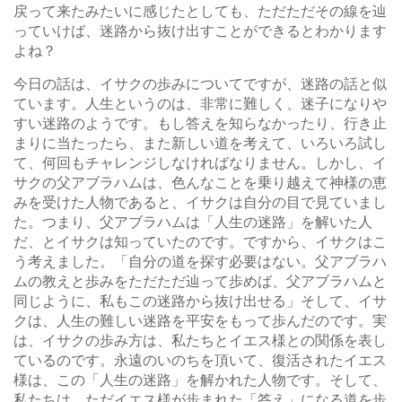
戻って来たみたいに感じたとしても、ただただその線を辿
っていけば、迷路から抜け出すことができるとわかります
よね？
今日の話は、イサクの歩みについてですが、迷路の話と似
ています。人生というのは、非常に難しく、迷子になりや
すい迷路のようです。もし答えを知らなかったり、行き止
まりに当たったら、また新しい道を考えて、いろいろ試し
て、何回もチャレンジしなければなりません。しかし、イ
サクの父アブラハムは、色んなことを乗り越えて神様の恵
みを受けた人物であると、イサクは自分の目で見ていまし
た。つまり、父アブラハムは「人生の迷路」を解いた人
だ、とイサクは知っていたのです。ですから、イサクはこ
う考えました。「自分の道を探す必要はない。父アブラハ
ムの教えと歩みをただただ辿って歩めば、父アブラハムと
同じように、私もこの迷路から抜け出せる」そして、イサ
クは、人生の難しい迷路を平安をもって歩んだのです。実
は、イサクの歩み方は、私たちとイエス様との関係を表し
ているのです。永遠のいのちを頂いて、復活されたイエス
様は、この「人生の迷路」を解かれた人物です。そして、
私たちは、ただイエス様が歩まれた「答え」になる道を歩