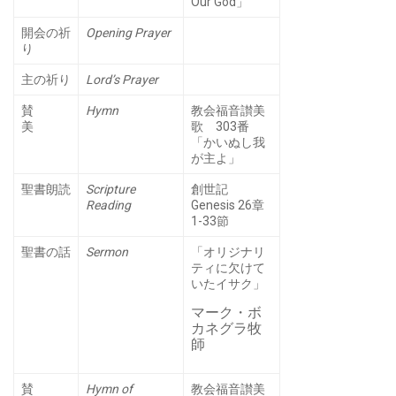
Our God」
開会の祈
Opening Prayer
り
主の祈り
Lord’s Prayer
賛
Hymn
教会福音讃美
美
歌 303番
「かいぬし我
が主よ」
聖書朗読
Scripture
創世記
Reading
Genesis 26章
1-33節
聖書の話
Sermon
「オリジナリ
ティに欠けて
いたイサク」
マーク・ボ
カネグラ牧
師
賛
Hymn of
教会福音讃美