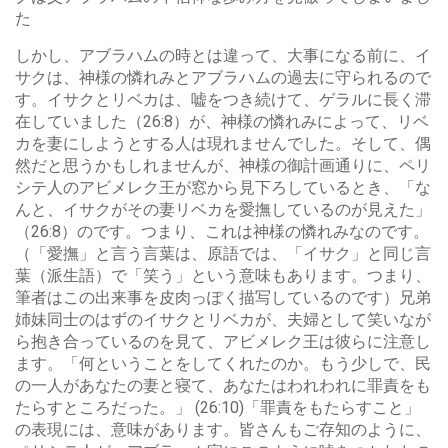
た
しかし、アブラハムの時とは違って、大事になる前に、イ
サクは、神様の憐れみとアブラハムの過去に守られるので
す。イサクとリベカは、嘘をつき続けて、ゲラルに長く滞
在していました（26:8）が、神様の憐れみによって、リベ
カを妻にしようとする人は現れませんでした。そして、偶
然だと思うかもしれませんが、神様の御計画通りに、ペリ
シテ人のアビメレク王が窓から見下ろしているとき、「な
んと、イサクがその妻リベカを愛撫しているのが見えた」
（26:8）のです。つまり、これは神様の憐れみなのです。
（「愛撫」と言う言葉は、原語では、「イサク」と同じ言
葉（派生語）で「笑う」という意味もあります。つまり、
筆者はこの出来事を皮肉っぽく描写しているのです）兄弟
姉妹同士のはずのイサクとリベカが、夫婦として笑いなが
ら抱き合っているのを見て、アビメレク王は彼らに注意し
ます。「何ということをしてくれたのか。もう少しで、民
の一人があなたの妻と寝て、あなたはわれわれに罪責をも
たらすところだった。」 (26:10)「罪責をもたらすこと」
の表現には、意味があります。皆さんもご存知のように、