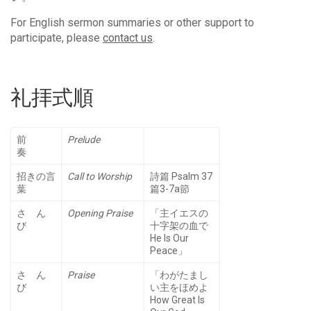
For English sermon summaries or other support to
participate, please
contact us
.
礼拝式順
前
Prelude
奏
招きの言
Call to Worship
詩篇 Psalm 37
葉
篇3-7a節
さ ん
Opening Praise
「主イエスの
び
十字架の血で
He Is Our
Peace」
さ ん
Praise
「わがたまし
び
い主をほめよ
How Great Is