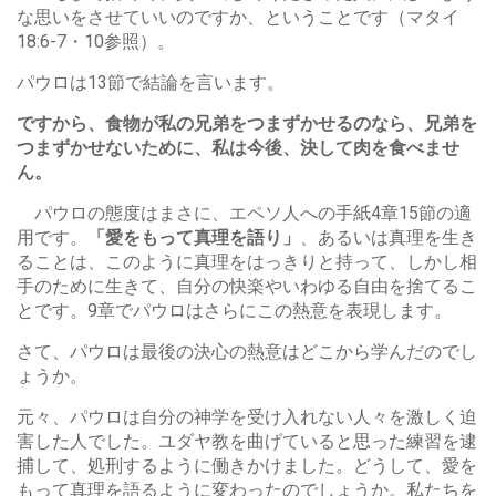
な思いをさせていいのですか、ということです（マタイ
18:6-7・10参照）。
パウロは13節で結論を言います。
ですから、食物が私の兄弟をつまずかせるのなら、兄弟を
つまずかせないために、私は今後、決して肉を食べませ
ん。
パウロの態度はまさに、エペソ人への手紙4章15節の適
用です。
「愛をもって真理を語り」
、あるいは真理を生き
ることは、このように真理をはっきりと持って、しかし相
手のために生きて、自分の快楽やいわゆる自由を捨てるこ
とです。9章でパウロはさらにこの熱意を表現します。
さて、パウロは最後の決心の熱意はどこから学んだのでし
ょうか。
元々、パウロは自分の神学を受け入れない人々を激しく迫
害した人でした。ユダヤ教を曲げていると思った練習を逮
捕して、処刑するように働きかけました。どうして、愛を
もって真理を語るように変わったのでしょうか。私たちを