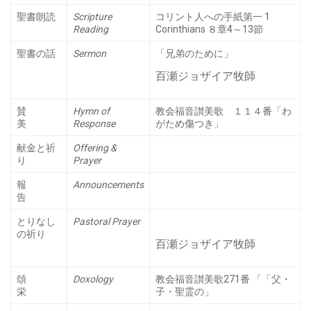
聖書朗読
Scripture
コリント人への手紙第一 1
Reading
Corinthians ８章4～13節
聖書の話
Sermon
「兄弟のために」
百瀬ジョザイア牧師
賛
Hymn of
教会福音讃美歌 １１４番「わ
美
Response
がため傷つき」
献金と祈
Offering &
り
Prayer
報
Announcements
告
とりなし
Pastoral Prayer
の祈り
百瀬ジョザイア牧師
頌
Doxology
教会福音讃美歌271番 「「父・
栄
子・聖霊の」