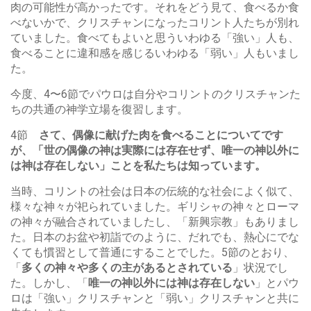
肉の可能性が高かったです。それをどう見て、食べるか食
べないかで、クリスチャンになったコリント人たちが別れ
ていました。食べてもよいと思ういわゆる「強い」人も、
食べることに違和感を感じるいわゆる「弱い」人もいまし
た。
今度、4〜6節でパウロは自分やコリントのクリスチャンた
ちの共通の神学立場を復習します。
4節
さて、偶像に献げた肉を食べることについてです
が、「世の偶像の神は実際には存在せず、唯一の神以外に
は神は存在しない」ことを私たちは知っています。
当時、コリントの社会は日本の伝統的な社会によく似て、
様々な神々が祀られていました。ギリシャの神々とローマ
の神々が融合されていましたし、「新興宗教」もありまし
た。日本のお盆や初詣でのように、だれでも、熱心にでな
くても慣習として普通にすることでした。5節のとおり、
「
多くの神々や多くの主があるとされている
」状況でし
た。しかし、「
唯一の神以外には神は存在しない
」とパウ
ロは「強い」クリスチャンと「弱い」クリスチャンと共に