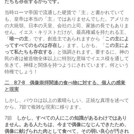
たちも存在するからです。
当時ローマ帝国で流通した硬貨で「主」と書かれていて
も、皇帝は本当の「主」ではありませんでした。アメリカ
の大統領、日本の天皇、会社の上司、家族の長でもありま
せん。イエス・キリストだけが、最高権威を持たれる王、
「
唯一の主
」です。創造主であられますから「
この主によ
ってすべてのものは存在し
」ます。しかも、「
この主によ
って私たちも存在する
」と強調されます。要するに、神の
民の者は被造物全体以上に特別な意味でイエス様を通して
生きて、神様と関係を持つようにされています。何という
特権でしょう！
二
8:7-8
偶像崇拝関連の食べ物に対する、個人の感覚
と現実
しかし、パウロは以上の素晴らしい、正統な真理を述べて
から、7節で複雑な現実に移ります。
7節
しかし、すべての人にこの知識があるわけではあり
ません。ある人たちは、今まで偶像になじんできたため、
偶像に献げられた肉として食べて、その弱い良心が汚され