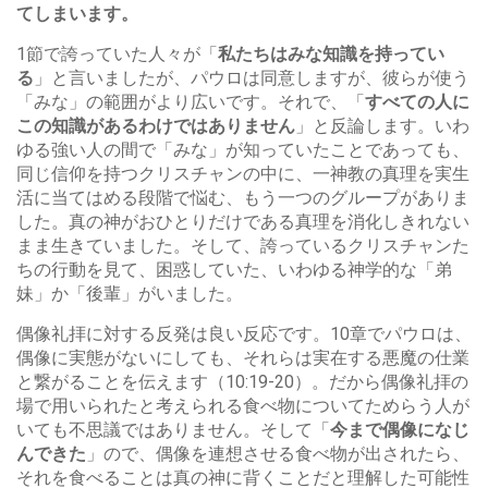
てしまいます。
1節で誇っていた人々が「
私たちはみな知識を持ってい
る
」と言いましたが、パウロは同意しますが、彼らが使う
「みな」の範囲がより広いです。それで、「
すべての人に
この知識があるわけではありません
」と反論します。いわ
ゆる強い人の間で「みな」が知っていたことであっても、
同じ信仰を持つクリスチャンの中に、一神教の真理を実生
活に当てはめる段階で悩む、もう一つのグループがありま
した。真の神がおひとりだけである真理を消化しきれない
まま生きていました。そして、誇っているクリスチャンた
ちの行動を見て、困惑していた、いわゆる神学的な「弟
妹」か「後輩」がいました。
偶像礼拝に対する反発は良い反応です。10章でパウロは、
偶像に実態がないにしても、それらは実在する悪魔の仕業
と繋がることを伝えます（10:19-20）。だから偶像礼拝の
場で用いられたと考えられる食べ物についてためらう人が
いても不思議ではありません。そして「
今まで偶像になじ
んできた
」ので、偶像を連想させる食べ物が出されたら、
それを食べることは真の神に背くことだと理解した可能性