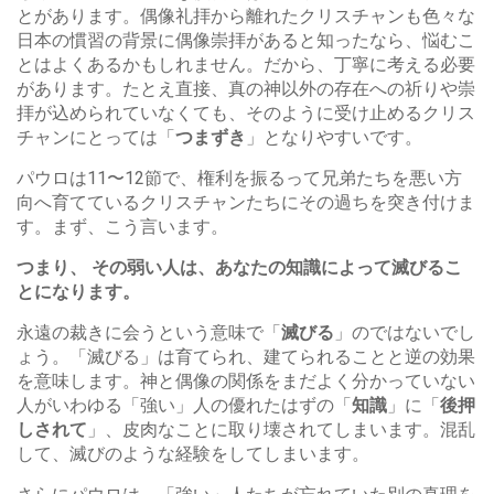
とがあります。偶像礼拝から離れたクリスチャンも色々な
日本の慣習の背景に偶像崇拝があると知ったなら、悩むこ
とはよくあるかもしれません。だから、丁寧に考える必要
があります。たとえ直接、真の神以外の存在への祈りや崇
拝が込められていなくても、そのように受け止めるクリス
チャンにとっては「
つまずき
」となりやすいです。
パウロは11〜12節で、権利を振るって兄弟たちを悪い方
向へ育てているクリスチャンたちにその過ちを突き付けま
す。まず、こう言います。
つまり、 その弱い人は、あなたの知識によって滅びるこ
とになります。
永遠の裁きに会うという意味で「
滅びる
」のではないでし
ょう。「滅びる」は育てられ、建てられることと逆の効果
を意味します。神と偶像の関係をまだよく分かっていない
人がいわゆる「強い」人の優れたはずの「
知識
」に「
後押
しされて
」、皮肉なことに取り壊されてしまいます。混乱
して、滅びのような経験をしてしまいます。