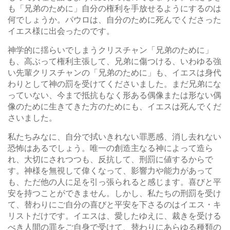
も「兄弟のために」自分の権利を手放せるようにするのは
何でしょうか。パウロは、自分のために死んでくださった
イエス様に出会ったのです。
神学的に揺らいでしまうクリスチャン「兄弟のために」
も、高ぶって権利主張して、兄弟に傷つける、いわゆる強
い先輩クリスチャンの「兄弟のために」も、イエスは身代
わりとして神の罰を受けてくださいました。まだ兄弟にな
っていない、今まで抵抗もなく形ある偶像または形ない偶
像のために生きてきた方のためにも、イエスは死んでくだ
さいました。
私たちみなに、自分で拭いきれない罪悪感、消し去れない
恐怖はあるでしょう。唯一の創造主なる神によって造ら
れ、大切にされつつも、反抗して、刑罰に値するからで
す。神様を無視して偉くなって、影響力や能力があって
も、ただ他の人に足を引っ張られると感じます。喜びと平
安を持つことができません。しかし、私たちの刑罰を受け
て、替わりにご自分の喜びと平安を下さるのはイエス・キ
リストだけです。イエスは、愛したゆえに、裁きを受ける
べき人間の罪をご自身で受けて、替わりにあらゆる種類の