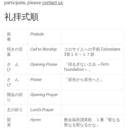
participate, please
contact us
.
礼拝式順
前
Prelude
奏
招きの言
Call to Worship
コロサイ人への手紙 Colossians
葉
3章１６～１７節
さ ん
Opening Praise
「揺るぎない土台 ～Firm
び
foundation～」
さ ん
Praise
「栄光から栄光へと」
び
開会の祈
Opening Prayer
り
主の祈り
Lord’s Prayer
賛
Hymn
教会福音讃美歌 １番「聖なる
美
聖なる聖なるかな」