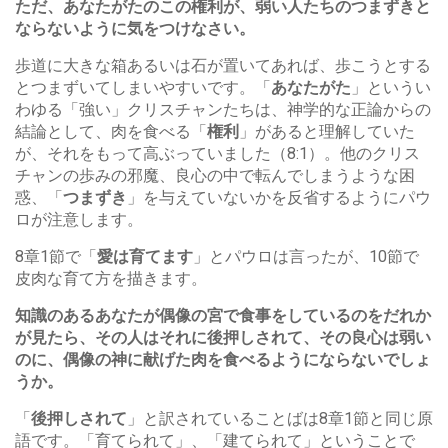
ただ、あなたがたのこの権利が、弱い人たちのつまずきと
ならないように気をつけなさい。
歩道に大きな箱あるいは石が置いてあれば、歩こうとする
とつまずいてしまいやすいです。「
あなたがた
」というい
わゆる「強い」クリスチャンたちは、神学的な正論からの
結論として、肉を食べる「
権利
」があると理解していた
が、それをもって高ぶっていました（8:1）。他のクリス
チャンの歩みの邪魔、良心の中で転んでしまうような困
惑、「
つまずき
」を与えていないかを反省するようにパウ
ロが注意します。
8章1節で「
愛は育てます
」とパウロは言ったが、10節で
皮肉な育て方を描きます。
知識のあるあなたが偶像の宮で食事をしているのをだれか
が見たら、その人はそれに後押しされて、その良心は弱い
のに、偶像の神に献げた肉を食べるようにならないでしょ
うか。
「
後押しされて
」と訳されていることばは8章1節と同じ原
語です。「育てられて」、「建てられて」ということで