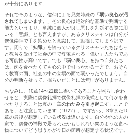
が十分にあります。
それでそのような、信仰による兄弟姉妹の「
弱い良心が汚
されてしまいます。
」その良心は絶対的な基準で判断する
能力というより、単純に個人が良し悪しを判断する際に用
いる「意識」とも言えますが、あるクリスチャンは自分が
偶像崇拝で手を染めたと意識して、動揺してしまう訳で
す。周りで「
知識
」を誇っているクリスチャンたちはもっ
と教育を受けて社会の中で尊敬される「強い」人たちであ
る可能性が高いです。でも「
弱い良心
」を持つ自分たち
は、肉を食べたくても心の中で引っかかる一方で、おそら
く教育の面、社会の中の立場の面で弱かったでしょう。自
分の判断を疑って、揺らいだことには無理がありません。
ちなみに、10章14〜22節に書いてあることを照らし合わ
せると、実際に偶像礼拝で偶像礼拝の儀式として何かを食
べたりすることは真の「
主のねたみを引き起こす
」ことで
ある、と注意しています（10:22）。ですから、8章また10
章の最後が想定している状況は違います。自分や他の人の
家で、偶像の神殿で屠られたかもしれない肉のような食べ
物についてどう思うかが今日の箇所が想定する状況です。