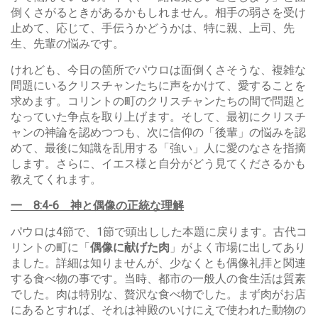
倒くさがるときがあるかもしれません。相手の弱さを受け
止めて、応じて、手伝うかどうかは、特に親、上司、先
生、先輩の悩みです。
けれども、今日の箇所でパウロは面倒くさそうな、複雑な
問題にいるクリスチャンたちに声をかけて、愛することを
求めます。コリントの町のクリスチャンたちの間で問題と
なっていた争点を取り上げます。そして、最初にクリスチ
ャンの神論を認めつつも、次に信仰の「後輩」の悩みを認
めて、最後に知識を乱用する「強い」人に愛のなさを指摘
します。さらに、イエス様と自分がどう見てくださるかも
教えてくれます。
一
8:4-6
神と偶像の正統な理解
パウロは4節で、1節で頭出しした本題に戻ります。古代コ
リントの町に「
偶像に献げた肉
」がよく市場に出してあり
ました。詳細は知りませんが、少なくとも偶像礼拝と関連
する食べ物の事です。当時、都市の一般人の食生活は質素
でした。肉は特別な、贅沢な食べ物でした。まず肉がお店
にあるとすれば、それは神殿のいけにえで使われた動物の