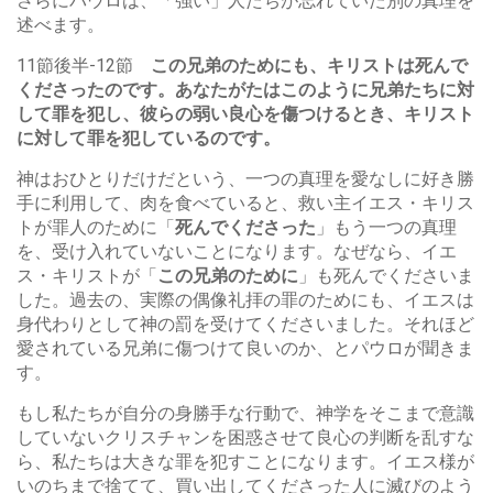
さらにパウロは、「強い」人たちが忘れていた別の真理を
述べます。
11節後半-12節
この兄弟のためにも、キリストは死んで
くださったのです。あなたがたはこのように兄弟たちに対
して罪を犯し、彼らの弱い良心を傷つけるとき、キリスト
に対して罪を犯しているのです。
神はおひとりだけだという、一つの真理を愛なしに好き勝
手に利用して、肉を食べていると、救い主イエス・キリス
トが罪人のために「
死んでくださった
」もう一つの真理
を、受け入れていないことになります。なぜなら、イエ
ス・キリストが「
この兄弟のために
」も死んでくださいま
した。過去の、実際の偶像礼拝の罪のためにも、イエスは
身代わりとして神の罰を受けてくださいました。それほど
愛されている兄弟に傷つけて良いのか、とパウロが聞きま
す。
もし私たちが自分の身勝手な行動で、神学をそこまで意識
していないクリスチャンを困惑させて良心の判断を乱すな
ら、私たちは大きな罪を犯すことになります。イエス様が
いのちまで捨てて、買い出してくださった人に滅びのよう