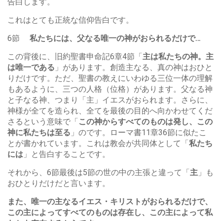
告白します。
これはとても正統な信仰告白です。
6節
私たちには、父なる唯一の神がおられるだけで
…
この背後に、旧約聖書申命記6章4節「
主は私たちの神。主
は唯一である
」があります。創造主なる、真の神はおひと
りだけです。ただ、聖書の教えにいわゆる三位一体の理解
もあるように、三つの人格（位格）があります。父なる神
と子なる神、つまり「主」イエスがおられます。さらに、
神様が全てを造られ、全てを最後の目的へ向かわせてくだ
さるという意味で「
この神からすべてのものは発し、この
神に私たちは至る
」のです。ローマ書11章36節に似たこ
とが書かれています。これは教会が共同体として「
私たち
には
」と告白することです。
それから、6節最後は5節の世の中の主張と違って「
主
」も
おひとりだけだと言います。
また、唯一の主なるイエス・キリストがおられるだけで、
この主によってすべてのものは存在し、この主によって私