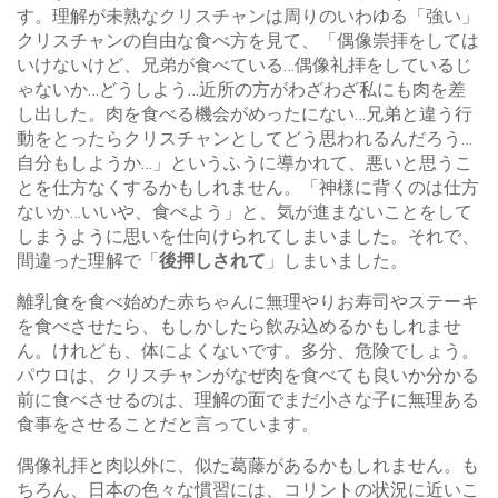
す。理解が未熟なクリスチャンは周りのいわゆる「強い」
クリスチャンの自由な食べ方を見て、「偶像崇拝をしては
いけないけど、兄弟が食べている…偶像礼拝をしているじ
ゃないか…どうしよう…近所の方がわざわざ私にも肉を差
し出した。肉を食べる機会がめったにない…兄弟と違う行
動をとったらクリスチャンとしてどう思われるんだろう…
自分もしようか…」というふうに導かれて、悪いと思うこ
とを仕方なくするかもしれません。「神様に背くのは仕方
ないか…いいや、食べよう」と、気が進まないことをして
しまうように思いを仕向けられてしまいました。それで、
間違った理解で「
後押しされて
」しまいました。
離乳食を食べ始めた赤ちゃんに無理やりお寿司やステーキ
を食べさせたら、もしかしたら飲み込めるかもしれませ
ん。けれども、体によくないです。多分、危険でしょう。
パウロは、クリスチャンがなぜ肉を食べても良いか分かる
前に食べさせるのは、理解の面でまだ小さな子に無理ある
食事をさせることだと言っています。
偶像礼拝と肉以外に、似た葛藤があるかもしれません。も
ちろん、日本の色々な慣習には、コリントの状況に近いこ