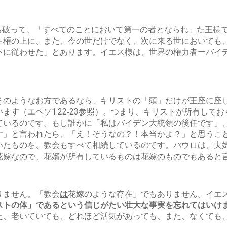
打ち破って、「すべてのことにおいて第一の者となられ」た王様で
主権の上に、また、今の世だけでなく、次に来る世においても
下に従わせた」とあります。イエス様は、世界の権力者ーバイ
そのようなお方であるなら、キリストの「頭」だけが王座に座
ます（エペソ1:22‐23参照）。つまり、キリストが所有し
ているのです。もし誰かに「私はバイデン大統領の後任です」
す」と言われたら、「え！そうなの？！本当かよ？」と思うこ
いたものを、教会もすべて相続しているのです。パウロは、夫
花嫁なので、花婿が所有しているものは花嫁のものでもあると
りません。「教会
は
花嫁のような存在」でもありません。イエ
ストの体」であるという信じがたい壮大な事実を忘れてはいけ
た、老いていても、どれほど活気があっても、また、なくても