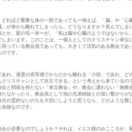
、どれほど重要な体の一部であってもー例えば、「脳」や「心
臓」が体から離れてしまったら、どうなりますか？死んでしま
指とか、髪の毛一本ーが、「私は脳や心臓のようではないから
でしまいます。このことは、一個人としてのクリスチャン単位
に弱っている教会員であっても。大きくて活気のある教会であ
なのです。
であれ、過度の劣等感でからだから離れる「小指」であれ、ど
もクリスチャンとして自立できる」という考えから来ているの
教会と関係を持たない「単立教会」や、教会に通わない「無教
持たなかったり、教会員として他の兄弟姉妹との深い繋がりが
自分の霊的ないのちを大切にしようと思うなら、どのような難
生命線なのです。
教会が必要なのでしょうか？それは、イエス様のみこころが、