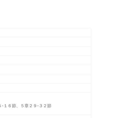
volume.
-１６節、５章２９-３２節