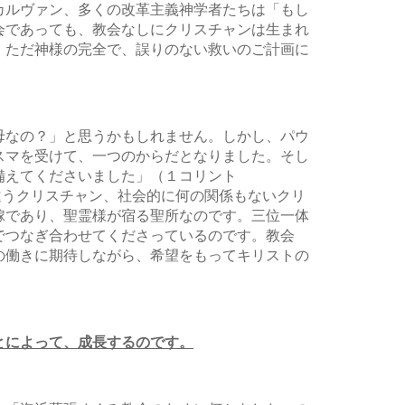
カルヴァン、多くの改革主義神学者たちは「もし
会であっても、教会なしにクリスチャンは生まれ
、ただ神様の完全で、誤りのない救いのご計画に
母なの？」と思うかもしれません。しかし、パウ
スマを受けて、一つのからだとなりました。そし
備えてくださいました」（１コリント
が違うクリスチャン、社会的に何の関係もないクリ
嫁であり、聖霊様が宿る聖所なのです。三位一体
でつなぎ合わせてくださっているのです。教会
の働きに期待しながら、希望をもってキリストの
とによって、成長するのです。