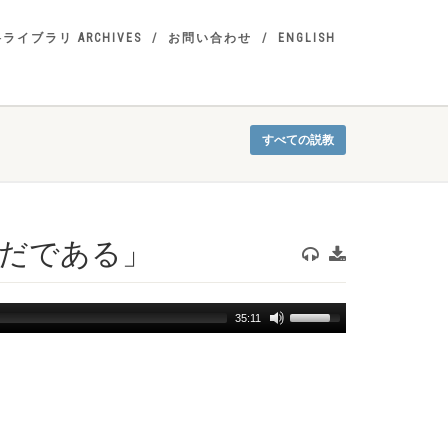
ライブラリ ARCHIVES
お問い合わせ
ENGLISH
すべての説教
らだである」
Use
35:11
Up/Down
Arrow
keys
to
increase
or
decrease