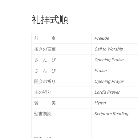
礼拝式順
前 奏
Prelude
招きの言葉
Call to Worship
さ ん び
Opening Praise
さ ん び
Praise
開会の祈り
Opening Prayer
主の祈り
Lord’s Prayer
賛 美
Hymn
聖書朗読
Scripture Reading