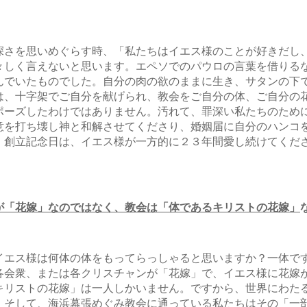
深さを思いめぐらす時、「私たちはイエス様のことが好きだし
々しく言えないと思います。エペソでのパウロの言葉を借りる
んでいたものでした。自分の肉の欲のままに生き、サタンの下
は、十字架でご自分を献げられ、教会をご自分の体、ご自分の
ポーズしたわけではありません。汚れて、罪深い私たちのため
意を打ち壊し神と和解させてくださり、婚姻届に自分のハンコ
。創立記念日は、イエス様が一方的に２３年間愛し続けてくだ
が「花嫁」なのではなく、教会は「体であるキリストの花嫁」
イエス様は何体の体をもってらっしゃると思いますか？一体で
各会衆、または各クリスチャンが「花嫁」で、イエス様に花嫁
キリストの花嫁」は一人しかいません。ですから、世界にわた
。そして、海浜幕張めぐみ教会に通っている私たちはその「一