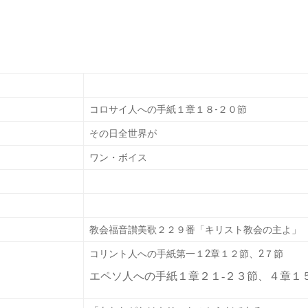
コロサイ人への手紙１章１８-２０節
その日全世界が
ワン・ボイス
教会福音讃美歌２２９番「キリスト教会の主よ」
コリント人への手紙第一１2章１２節、2７節
エペソ人への手紙１章２１‐２３節、４章１５