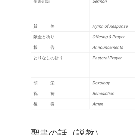
聖書の話
Sermon
賛 美
Hymn of Response
献金と祈り
Offering & Prayer
報 告
Announcements
とりなしの祈り
Pastoral Prayer
頌 栄
Doxology
祝 祷
Benediction
後 奏
Amen
聖書の話（説教）