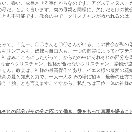
救い、養い、成長させる事だからなのです。アグスティヌス、
の母だ」とよく言います。肉の母親と同様に、欠けだらけの教
ことも不可能です。教会の中で、クリスチャンが救われるのは
をみて、「えー、〇〇さんと〇〇さんがいる、この教会が私の
もギリシア人も、奴隷も自由人も、一つの御霊によってバプテ
、神はみこころにしたがって、からだの中にそれぞれの部分を
にぶつかり合うクリスチャン、性格が合わないクリスチャン、賜物
ません。教会は、神様の最高傑作であり、イエス様の最愛の花
最高の愛と知恵と力で、一人一人をその場に招き、最善の仕方
養う「胎」とも言えます。ですから、私たちは三位一体の神様
れぞれの部分がその分に応じて働き、愛をもって真理を語るこ