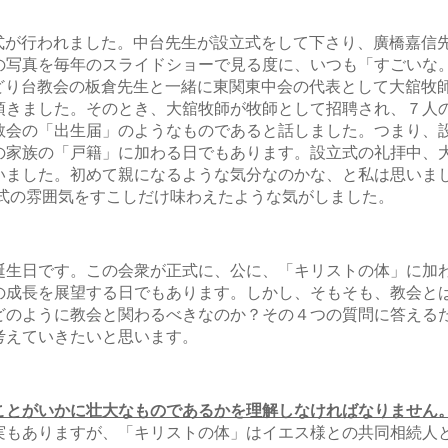
設立式が行われました。中台先生が設立式をして下さり、廣橋嘉
の写真を毎年のスライドショーで見る度に、いつも「すごいな
、みどり台教会の板倉先生と一緒に東関東中会の代表として大舘
頂きました。そのとき、大舘牧師が牧師として招聘され、７人
教会の「出生届」のようなものであると話しました。つまり、
の家族の「戸籍」に加わる日でもあります。設立式の礼拝中、
いました。初めて親になるような気分なのかな、と私は思いま
立式の雰囲気をすこしだけ味わえたような気がしました。
誕生日です。この会衆が正式に、公に、「キリストの体」に加
の成長を展望する日でもあります。しかし、そもそも、教会と
どのように教会と関わるべきなのか？その４つの質問に答える
考えていきたいと思います。
ことがいかに壮大なものであるかを理解しなければなりません
実もありますが、「キリストの体」はイエス様との共同相続人