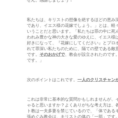
せん。感謝しましょう！
私たちは、キリストの想像を絶するほどの恵み
であり、イエス様の花嫁でしょう。」とは、軽
いうことだと思います。「私たちは罪の中に死
われみ豊かな神の大きな愛のゆえに、イエス様
好きになって、『花嫁にしてください』とプロ
れて罪深い私たちのために、隔ての壁である敵
です。
そのおかげで
、教会が設立されたのです
です。」
次のポイントはこれです。
一人のクリスチャン
これは非常に基本的な質問かもしれませんが、
ゃると思いますか？よくありがちな考え方は、
ト教は一夫多妻を禁じているので、「体である
張めぐみ教会は、キリストの体の「一部」です