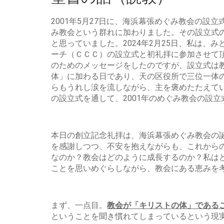
2001年5月27日に、海浜幕張めぐみ教会の
み教会という群れに加わりました。その設立式
と思っていました。2024年2月25日、私は
ーチ（ＣＣＣ）の設立式と初礼拝に参加させて
のためのメッセージをしたのですが、設立式は
体」に加わる日であり、天の区役所で三位一体
らもうれし涙を流しながら、主を褒めたたえて
の設立式を通して、2001年のめぐみ教会の設
本日の創立記念礼拝は、海浜幕張めぐみ教会の
を感謝しつつ、不安を抱えながらも、これから
なのか？教会はどのように成長するのか？私は
ことを思いめぐらしながら、教会にある恵みを
まず、一点目。
教会が「キリストの体」である
ということを聞き慣れてしまっているという現