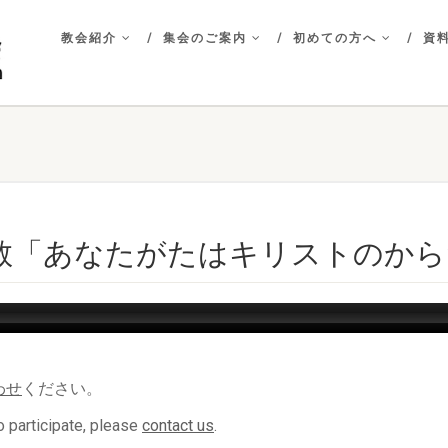
教会紹介
集会のご案内
初めての方へ
資料
 説教「あなたがたはキリストのか
わせ
ください。
 participate, please
contact us
.