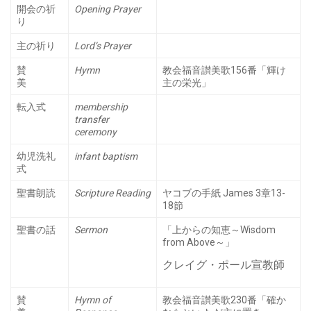
開会の祈
Opening Prayer
り
主の祈り
Lord’s Prayer
賛
Hymn
教会福音讃美歌156番「輝け
美
主の栄光」
転入式
membership
transfer
ceremony
幼児洗礼
infant baptism
式
聖書朗読
Scripture Reading
ヤコブの手紙 James 3章13-
18節
聖書の話
Sermon
「上からの知恵～Wisdom
from Above～」
クレイグ・ポール宣教師
賛
Hymn of
教会福音讃美歌230番「確か