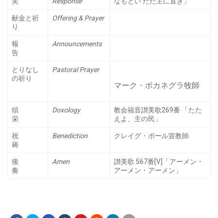
美
Response
なもとい ただ主に置き」
献金と祈
Offering & Prayer
り
報
Announcements
告
とりなし
Pastoral Prayer
の祈り
マーク・ボカネグラ牧師
頌
Doxology
教会福音讃美歌269番 「たた
栄
えよ、主の民」
祝
Benediction
クレイグ・ポール宣教師
祷
後
Amen
讃美歌 567番[V]「アーメン・
奏
アーメン・アーメン」