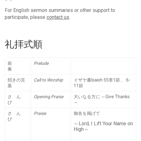
For English sermon summaries or other support to
participate, please
contact us
.
礼拝式順
前
Prelude
奏
招きの言
Call to Worship
イザヤ書Isaish 55章1節 、 6-
葉
11節
さ ん
Opening Praise
大いなる方に ～Give Thanks
び
～
さ ん
Praise
御名を掲げて
び
～Lord, I Lift Your Name on
High～