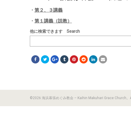
・
第２、３講義
・
第１講義（説教）
他に検索できます Search
©2026 海浜幕張めぐみ教会 – Kaihin Makuhari Grace Church。All