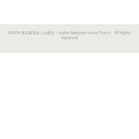
©2026 海浜幕張めぐみ教会 – Kaihin Makuhari Grace Church。All Rights
Reserved