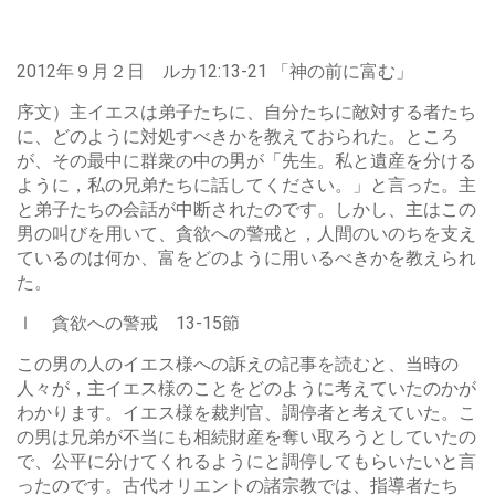
2012年９月２日 ルカ12:13-21 「神の前に富む」
序文）主イエスは弟子たちに、自分たちに敵対する者たち
に、どのように対処すべきかを教えておられた。ところ
が、その最中に群衆の中の男が「先生。私と遺産を分ける
ように，私の兄弟たちに話してください。」と言った。主
と弟子たちの会話が中断されたのです。しかし、主はこの
男の叫びを用いて、貪欲への警戒と，人間のいのちを支え
ているのは何か、富をどのように用いるべきかを教えられ
た。
Ⅰ 貪欲への警戒 13-15節
この男の人のイエス様への訴えの記事を読むと、当時の
人々が，主イエス様のことをどのように考えていたのかが
わかります。イエス様を裁判官、調停者と考えていた。こ
の男は兄弟が不当にも相続財産を奪い取ろうとしていたの
で、公平に分けてくれるようにと調停してもらいたいと言
ったのです。古代オリエントの諸宗教では、指導者たち