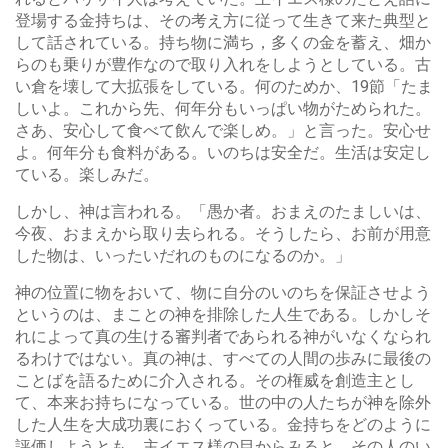
登場する金持ちは、その考え方に従って生きて来た典型と
して話されている。持ち物に満ち，多くの金を蓄え、畑か
らのも乗りが豊作なので取り入れをしようとしている。古
い倉を壊して大拡張をしている。何のためか、19節「たま
しいよ。これから先、何年分もいっぱい物がためられた。
さあ、安心して食べて飲んで楽しめ。」と言った。安心せ
よ。何年分も食料がある。いのちは安全だ。生活は安定し
ている。楽しみだ。
しかし、神は言われる。「愚か者。おまえのたましいは、
今夜、おまえから取り去られる。そうしたら、お前が用意
した物は、いったいだれのものになるのか。」
神の位置に物をおいて、物に自分のいのちを保証させよう
というのは、まことの神を排除した人生である。しかしそ
れによって真の生ける審判者であられる神がいなくなられ
るわけではない。真の神は、すべての人間の歩みに最後の
ことばを語るために介入される。その権威を創造主とし
て、本来お持ちになっている。世の中の人たちが神を除外
した人生を大成功裏におくっている。金持ちをどのように
評価しようとも、主イエス様の目からみると、その人のい