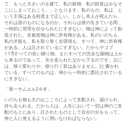
て、もっと大きいのを建て、私の穀物、私の財産はみなそ
こにしまっておこう。」となります。私のもの、私は、と
いう主張はある程度まで正しい。しかし本人が死んだら、
それは誰のものになるのか。それらは彼の生きている間，
一時的に管理を任せられたにすぎない。物は神によって創
造された。全被造物は神に所有権がある。私のいのちも、
私の才能も，私を取り巻く全環境も、すべて、神に所有権
がある。人は託されているにすぎない。だからヤコブ
1:17[すべての良い贈り物、またすべての完全な賜物は上か
ら来るのであって、光を造られた父から下るのです。父に
は、移り変わりや、移り行く影はありません。]と書かれ
ている。すべてのものは、神から一時的に委託されている
にすぎない。
「第一サムエル2:6-8 」
いのちも物も主のおこころによって支配され、届けられ、
持ち去られる。だから人は、人生において一切は神のご支
配のもとにあり、託されたものとして自分の分をもって、
神と人に使えるように用いなければならない。