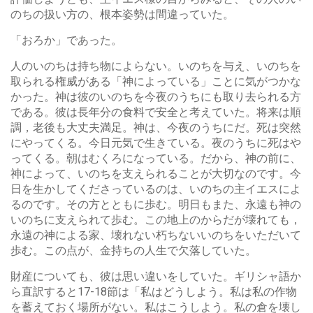
のちの扱い方の、根本姿勢は間違っていた。
「おろか」であった。
人のいのちは持ち物によらない。いのちを与え、いのちを
取られる権威がある「神によっている」ことに気がつかな
かった。神は彼のいのちを今夜のうちにも取り去られる方
である。彼は長年分の食料で安全と考えていた。将来は順
調，老後も大丈夫満足。神は、今夜のうちにだ。死は突然
にやってくる。今日元気で生きている。夜のうちに死はや
ってくる。朝はむくろになっている。だから、神の前に、
神によって、いのちを支えられることが大切なのです。今
日を生かしてくださっているのは、いのちの主イエスによ
るのです。その方とともに歩む。明日もまた、永遠も神の
いのちに支えられて歩む。この地上のからだが壊れても，
永遠の神による家、壊れない朽ちないいのちをいただいて
歩む。この点が、金持ちの人生で欠落していた。
財産についても、彼は思い違いをしていた。ギリシャ語か
ら直訳すると17-18節は「私はどうしよう。私は私の作物
を蓄えておく場所がない。私はこうしよう。私の倉を壊し