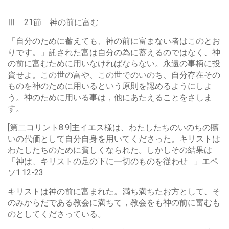
Ⅲ 21節 神の前に富む
「自分のために蓄えても、神の前に富まない者はこのとお
りです。」託された富は自分の為に蓄えるのではなく、神
の前に富むために用いなければならない。永遠の事柄に投
資せよ。この世の富や、この世でのいのち、自分存在その
ものを神のために用いるという原則を認めるようにしよ
う。神のために用いる事は，他にあたえることをさしま
す。
[第二コリント8:9]主イエス様は、わたしたちのいのちの贖
いの代価として自分自身を用いてくださった。キリストは
わたしたちのために貧しくなられた。しかしその結果は
「神は、キリストの足の下に一切のものを従わせ 」エペ
ソ1:12-23
キリストは神の前に富まれた。満ち満ちたお方として、そ
のみからだである教会に満ちて，教会をも神の前に富むも
のとしてくださっている。