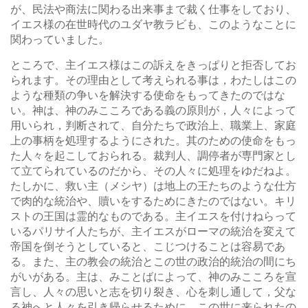
が、民法や商法に関わる出来事まで裁く仕事をしており、
イエス様の在世時代のユダヤ教ラビも、このようなことに
関わっていました。
ところで、主イエス様はこの訴えをきっぱりと拒否してお
られます。その理由として考えられる事は，わたしはこの
ような種類の争いを解決する使命をもってきたのではな
い。神は、神のみこころである義の原則が，人々によって
用いられ，判断されて、自分たちで政治上、職業上、家庭
上の事柄を処理するようにされた。其のための使命をもっ
た人々を起こしておられる。裁判人、調停者が専門家とし
て立てられているのだから、その人々に処理をゆだねよ。
たしかに、救い主（メシヤ）は地上の王たちのような仕方
で肉的な統治や、贖いをするためにきたのではない。キリ
ストの王国は霊的なものである。主イエスを付けねらって
いるパリサイ人たちが、主イエスがローマの統治を変えて
帝国を倒そうとしていると、こじつけることは容易であ
る。また、主の教会の統治とこの世の政治的統治の間にち
がいがある。主は、みことばによって、神のみこころを宣
言し、人々の思いと志を切り裂き、心を刺し通して，父な
る神へと人々を引き帰らせるために、この世に来られたの