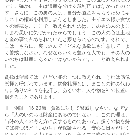
です。確かに、主は遺産を分ける裁判官ではなかったので
す。さらに、この男の人は，自分が遺産をもらうためにキ
リストの権威を利用しようとしました。主イエス様が貪欲
への警戒を、ここで、教えられたのは、この男の人のよこ
しまな思いに気づかれたからでしょう。この人の心は土地
と金の事で占められていたと察せられるのです。それで、
主は、さらに、突っ込んで「どんな貪欲にも注意して、よ
く警戒しなさい。なぜならいくら豊かな人でも、その人の
いのちは財産にあるのではないからです。」と教えられま
した。
貪欲は聖書では、ひどい罪の一つに教えられ、それは偶像
崇拝と呼ばれています。偶像礼拝とは、まことの神の代わ
りに偽りの神々を礼拝し、あるいわ、人や物を神の位置に
据えることであります。
Ⅱ 例証 16-20節 貪欲に対して警戒しなさい。なぜな
ら「人のいのちは財産にあるのではない。」この真理は、
当時の人々の考え方に反するものであった。多くの物を持
てば持つほど「いのち」が保証される。安心な日々がおく
れるとパリサイ人は考えていた。主イエス様のたとえ話に