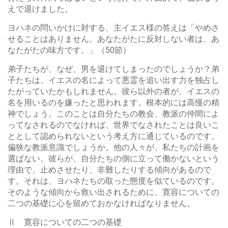
えで退けました。
ヨハネの問いかけに対する、主イエス様の答えは「やめさ
せることはありません。あなたがたに反対しない者は、あ
なたがたの味方です。」（50節）
弟子たちが、なぜ、男を退けてしまったのでしょうか？弟
子たちは、イエスの名によって悪霊を追い出す力を独占し
たがっていたかもしれません。彼ら以外の者が、イエスの
名を用いるのを嫌ったと思われます。根本的には高慢の精
神でしょう。このことは自分たちの教会、教派の仲間によ
ってなされるのでなければ、世界でなされたことは良いこ
ととして認められないという考え方に通じているのです。
偏狭な教派意識でしょうか。他の人々が、私たちの計画を
選ばない。彼らが、自分たちの側に立って働かないという
理由で、止めさせたり、非難したりする傾向があるので
す。それは、ヨハネたちの取った態度を似ているのです。
そのような傾向から救い出されるために、寛容についての
二つの基礎に心を留めておかなければなりません。
Ⅱ 寛容についての二つの基礎