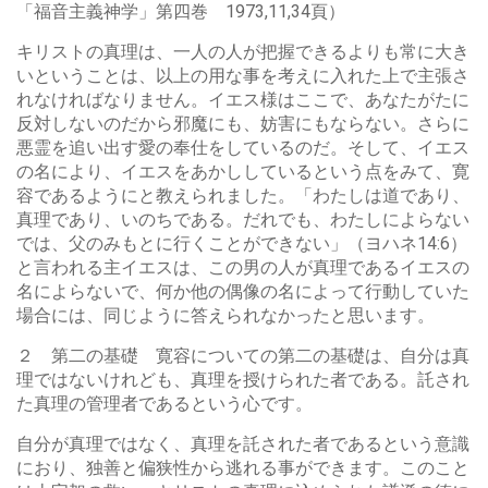
「福音主義神学」第四巻 1973,11,34頁）
キリストの真理は、一人の人が把握できるよりも常に大き
いということは、以上の用な事を考えに入れた上で主張さ
れなければなりません。イエス様はここで、あなたがたに
反対しないのだから邪魔にも、妨害にもならない。さらに
悪霊を追い出す愛の奉仕をしているのだ。そして、イエス
の名により、イエスをあかししているという点をみて、寛
容であるようにと教えられました。「わたしは道であり、
真理であり、いのちである。だれでも、わたしによらない
では、父のみもとに行くことができない」（ヨハネ14:6）
と言われる主イエスは、この男の人が真理であるイエスの
名によらないで、何か他の偶像の名によって行動していた
場合には、同じように答えられなかったと思います。
２ 第二の基礎 寛容についての第二の基礎は、自分は真
理ではないけれども、真理を授けられた者である。託され
た真理の管理者であるという心です。
自分が真理ではなく、真理を託された者であるという意識
におり、独善と偏狭性から逃れる事ができます。このこと