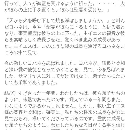
行って、人々が御霊を受けるように祈った。・・・・二人
が彼らの上に手を置くと、彼らは聖霊を受けた。」
「天から火を呼び下して焼き滅ぼしましょうか。」と叫ん
だヨハネは、今や「聖霊が彼らに下るように」と祈る者と
なり、事実聖霊は彼らの上に下った。主イエスの福音が彼
らを素晴らしく成長させた。驚くべき恵みの成長があっ
た。主イエスは、このような後の成長を遂げるヨハネをこ
ころの中で見て、
今の激しいヨハネを忍ばれました。ヨハネが、謙遜と柔和
と深い愛の使徒となってゆくことを、見て、今を忍ばれま
した。サマリヤ人に対してだけではなく、弟子たちにたい
しても柔和でありました。
結び）すぎさった一年間、わたしたちは、彼ら弟子たちの
ように、未熟であったのです。迎えている一年間もまた、
おなじようであるかもしれません。しかし、救い主イエス
様の寛容と柔和は、確実に、私たちの将来の成長をお心に
見ておられ、導いてくださっているのです。霊的に成長し
た弟子たちのように、わたしたちもなる日がくる事を信じ