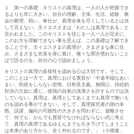
１ 第一の基礎 キリストの真理は、一人の人が把握でき
るよりも常に大きい。自分の理解、主張、生活、経験、教
会の教理、戦い、奉仕が、真理全体を尽くしているとは決
して言えない。主イエスさまは「わたしは真理である」と
言われました。このキリストを信じる一人一人が完全に、
このお方を理解できない事を思えば、この基礎は了解でき
ることです。主イエスさまの真理が、さまざまな家に住
み、さまざまな衣装を身に着け、種々な聞き慣れないこと
ばで語るのを、自分の心で認めましょう。
キリストの真理の多様性を認める心は大切です。そして、
このことは一方で、真理における寛容が「中途半端なあい
まい、拒絶をしらない怠惰、日和見主義、無関心、持続的
対決の欠如に通じ、彼我の自覚の浅薄さを許すものでは決
していない。真理は、真理としてあくまでも真理で無いも
のを認める事ができない。そして、真理探究者の側の未
熟、誤謬、偏向の可能性の大きさを問わずに、遊離させ
て、何でも、かんでも寛容でなければならない式に考え
て、真理の真理であるゆえんまでも引き下げてしまうこと
は本来のあり方から、全く外れるのです。」（小畑進：