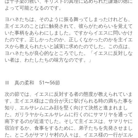
は十字架の救い、キリストの真理に込められた謙遜の徳に
よって可能となるのです。
ヨハネたちは、そのように振る舞ってしまったけれども、
主イエスのことばに触発されて、彼らがためらいを覚えて
いた事柄をあらわにしました。ですからイエスに問いかけ
たのです。正しかったのか、正しくなかったのかを主イエ
スから教えられたいと誠実に求めたのでした。この点は、
ヨハネたちが良心的なところでした。「イエスに反対しな
い者は、わたしたちの味方なのです。」
Ⅲ 真の柔和 51〜56節
次の節では、イエスに反対する者の態度が教えられていま
す。主イエス様はご自分が天に挙げられる時の満ちた事を
知り、エルサレムにみ顔を堅く向けて決然と進まれまし
た。ガリラヤからエルサレムに行くのにサマリヤを通って
南下するのが近道でした。そして主イエスは、サマリヤに
宿泊するか、食事をするために、弟子たちを先発させまし
た。ところがサマリヤ村の人々は、イエス様の一行がエル