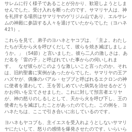
サレムに行く様子であることが分かり、歓迎しようとしま
せんでした。受け入れを断ったのです。サマリヤ人は、神
を礼拝する場所はサマリヤのゲリジム山であり、エルサレ
ムの神殿に参詣する人々を退けていたからでした（ヨハネ
4:21）。
これらを見て、弟子のヨハネとヤコブは、「主よ。わたし
たちが天から火を呼びくだして、彼らを焼き滅ぼしましょ
うか。」（54節）と言いました。彼ら二人の激しさは、あ
だ名を「雷の子」と呼ばれていた事からの伺いしれま
す。 なぜ彼らがこのような激しいこと言ったのか。それ
は、旧約聖書に実例があったからでした。サマリヤの王ア
ハズヤが、偶像のバアル・セブブと呼ばれるエクロンの神
に使者を遣わして、王を苦しめていた病気を治せるかどう
かお伺いを立てさせました。これに対して預言者エリヤ
が、神の怒りのしるしとして、天から火を呼び下し、王の
使者たちを滅ぼしたことがあったのでした。この例を、ヨ
ハネたちは、ここで引き合いに出しているのです。
ヨハネもヤコブも、主イエスを受入れようとしないサマリ
ヤにたいして、怒りの感情を爆発させたのです。いらいら