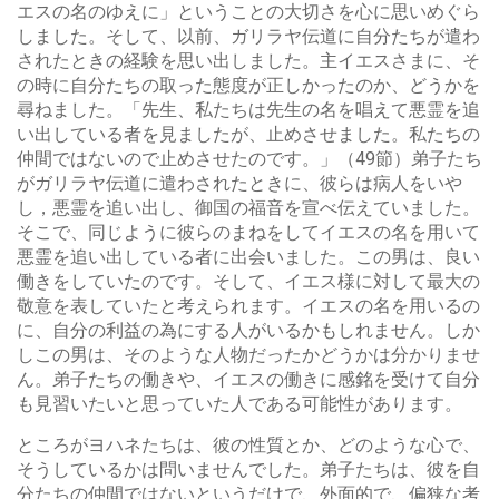
エスの名のゆえに」ということの大切さを心に思いめぐら
しました。そして、以前、ガリラヤ伝道に自分たちが遣わ
されたときの経験を思い出しました。主イエスさまに、そ
の時に自分たちの取った態度が正しかったのか、どうかを
尋ねました。「先生、私たちは先生の名を唱えて悪霊を追
い出している者を見ましたが、止めさせました。私たちの
仲間ではないので止めさせたのです。」（49節）弟子たち
がガリラヤ伝道に遣わされたときに、彼らは病人をいや
し，悪霊を追い出し、御国の福音を宣べ伝えていました。
そこで、同じように彼らのまねをしてイエスの名を用いて
悪霊を追い出している者に出会いました。この男は、良い
働きをしていたのです。そして、イエス様に対して最大の
敬意を表していたと考えられます。イエスの名を用いるの
に、自分の利益の為にする人がいるかもしれません。しか
しこの男は、そのような人物だったかどうかは分かりませ
ん。弟子たちの働きや、イエスの働きに感銘を受けて自分
も見習いたいと思っていた人である可能性があります。
ところがヨハネたちは、彼の性質とか、どのような心で、
そうしているかは問いませんでした。弟子たちは、彼を自
分たちの仲間ではないというだけで、外面的で、偏狭な考