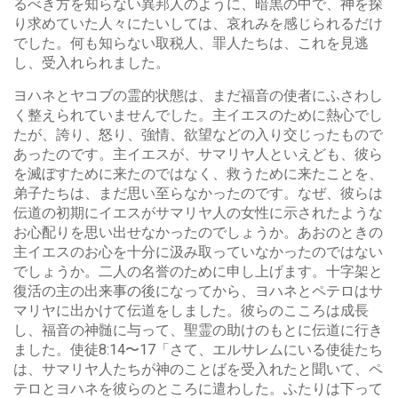
るべき方を知らない異邦人のように、暗黒の中で、神を探
り求めていた人々にたいしては、哀れみを感じられるだけ
でした。何も知らない取税人、罪人たちは、これを見逃
し、受入れられました。
ヨハネとヤコブの霊的状態は、まだ福音の使者にふさわし
く整えられていませんでした。主イエスのために熱心でし
たが、誇り、怒り、強情、欲望などの入り交じったもので
あったのです。主イエスが、サマリヤ人といえども、彼ら
を滅ぼすために来たのではなく、救うために来たことを、
弟子たちは、まだ思い至らなかったのです。なぜ、彼らは
伝道の初期にイエスがサマリヤ人の女性に示されたような
お心配りを思い出せなかったのでしょうか。あおのときの
主イエスのお心を十分に汲み取っていなかったのではない
でしょうか。二人の名誉のために申し上げます。十字架と
復活の主の出来事の後になってから、ヨハネとペテロはサ
マリヤに出かけて伝道をしました。彼らのこころは成長
し、福音の神髄に与って、聖霊の助けのもとに伝道に行き
ました。使徒8:14〜17「さて、エルサレムにいる使徒たち
は、サマリヤ人たちが神のことばを受入れたと聞いて、ペ
テロとヨハネを彼らのところに遣わした。ふたりは下って