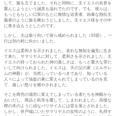
して、腹を立てました。それと同時に、主イエスの名誉を
重んじようという誠意も溢れでたのです。でも、彼らは、
もっともらしい口実のもとに無情な迫害者、凶暴な熱狂主
義者のように振る舞おうとしました。主イエス様をその中
に巻き込もうとしたのです。
しかし、主は振り向いて彼ら戒められました（55節）。一
行は別の村に向かいました。
イエスは柔和さを示されました。哀れな無知を偏見に生き
て来た、サマリヤ人に対して、柔和さを示されました。主
イエスの持っておられた神の激しさは、もっと重大な罪た
いして向けられました。イエスは、天の父の家（エルサレ
ムの神殿）が、当然しっているべきであり、知っている
人々によって強盗の巣に変えられてしまっているのを見
て、激しい怒りを燃やされました。
そこを商売の場所に変えてしまっている者たちを神殿から
おいだし、商品と机等を覆して、しまわれました。高慢な
樫の木のように頑なパリサイ人には雷を落とされました。
しかし、井戸端にいたサマリヤ人の女性のように、礼拝す