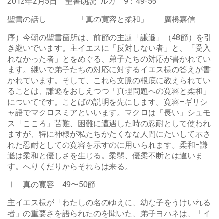
2012年2月5日 聖書朗読 ルカ 9：49-56
聖書の話し 「真の寛容と柔和」 廣橋嘉信
序）今朝の聖書箇所は、前節の主題「謙遜」（48節）を引
き継いでいます。主イエスに「反対しない者」と、「受入
れなかった者」とをめぐる、弟子たちの対応が書かれてい
ます。継いで弟子たちの対応に対するイエス様の答えが書
かれています。そして、これら文脈の根底に教えられてい
ることは、謙遜をおしえつつ「真理問題への寛容と柔和」
についてです。ことばの説明を先にします。寛容–ギリシ
ャ語でマクロスミアといいます。マクロは「長い」シュモ
ス「こころ」苦難、困難に遭遇した時の忍耐として使われ
ますが、特に神様が私たちかたくなな人間にたいして示さ
れた忍耐としての寛容を示すのに用いられます。柔和–謙
遜は柔和と優しさを生じる。柔弱、優柔不断とは違いま
す。へりくだりからそれらは来る。
Ⅰ 真の寛容 49〜50節
主イエス様が「わたしの名のゆえに、幼な子をうけいれる
者」の重要さを語られたのを聞いた、弟子ヨハネは、「イ