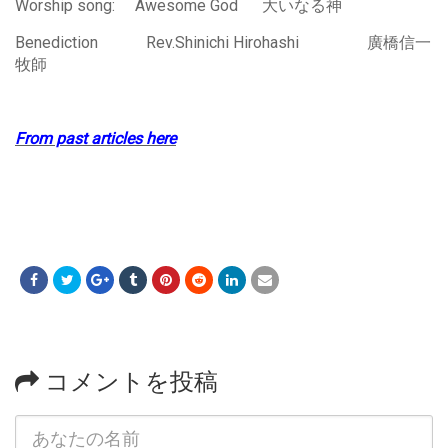
Worship song: Awesome God 大いなる神
Benediction Rev.Shinichi Hirohashi 廣橋信一
牧師
From past articles here
コメントを投稿