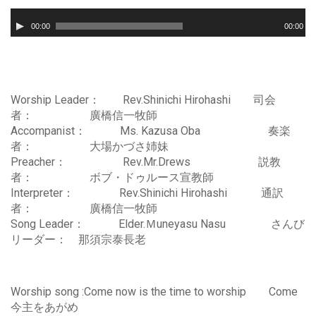
音
00:00
00:00
声
プ
レ
ー
ヤ
Worship Leader： Rev.Shinichi Hirohashi 司会
ー
者： 廣橋信一牧師
Accompanist： Ms. Kazusa Oba 奏楽
者： 大場かづさ姉妹
Preacher： Rev.Mr.Drews 説教
者： ボブ・ドゥルース宣教師
Interpreter： Rev.Shinichi Hirohashi 通訳
者： 廣橋信一牧師
Song Leader： Elder.Ｍuneyasu Nasu さんび
リーダー： 那須宗泰長老
Worship song :Come now is the time to worship Come
今主をあがめ