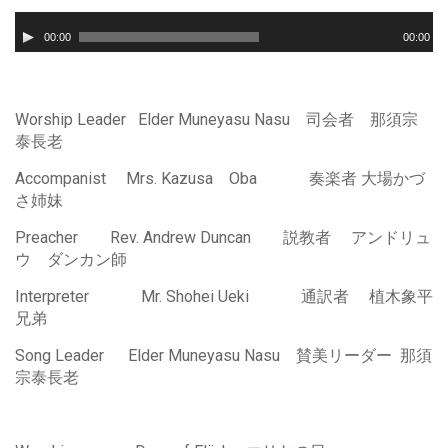
音
声
00:00
00:00
プ
レ
ー
ヤ
Worship Leader Elder Muneyasu Nasu 司会者 那須宗
ー
泰長老
Accompanist Mrs. Kazusa Oba 奏楽者 大場かづ
さ姉妹
Preacher Rev. Andrew Duncan 説教者 アンドリュ
ウ ダンカン師
Interpreter Mr. Shohei Ueki 通訳者 植木象平
兄弟
Song Leader Elder Muneyasu Nasu 賛美リーダー 那須
宗泰長老