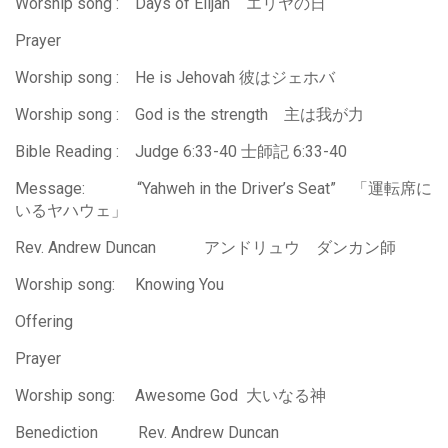
Worship song : Days of Elijah エリヤの日
Prayer
Worship song : He is Jehovah 彼はジェホバ
Worship song : God is the strength 主は我が力
Bible Reading : Judge 6:33-40 士師記 6:33-40
Message: “Yahweh in the Driver’s Seat” 「運転席に
いるヤハウェ」
Rev. Andrew Duncan アンドリュウ ダンカン師
Worship song: Knowing You
Offering
Prayer
Worship song: Awesome God 大いなる神
Benediction Rev. Andrew Duncan