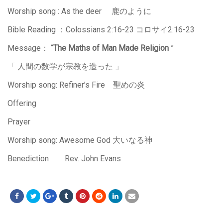
Worship song : As the deer 鹿のように
Bible Reading ：Colossians 2:16-23 コロサイ2:16-23
Message： “
The Maths of Man Made Religion
”
「 人間の数学が宗教を造った 」
Worship song: Refiner’s Fire 聖めの炎
Offering
Prayer
Worship song: Awesome God 大いなる神
Benediction Rev. John Evans